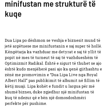
minifustan me strukturë të
kuqe
Dua Lipa po dëshmon se veshja e biznesit mund të
jetë argëtuese me minifustanin e saj super të hollë.
Këngëtarja ka vazhduar me detyrat e saj të yllit të
popit në mes të turneut të saj të vazhdueshëm të
Optimizmit Radikal. Është e sigurt të thuhet se ajo
është kudo menjëherë pasi ajo ka qenë gjithashtu e
zënë me promovimin e “Dua Lipa Live nga Royal
Albert Hall” pas publikimit të albumit në fillim të
këtij muaji. Lipa kohët e fundit u largua për më
shumë biznes, duke zgjedhur një minifustan të
kuq të ndezur që e bën një domosdoshmëri
perfekte për pushime.