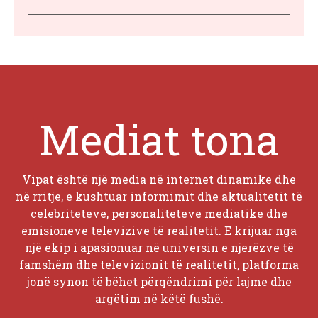
Mediat tona
Vipat është një media në internet dinamike dhe
në rritje, e kushtuar informimit dhe aktualitetit të
celebriteteve, personaliteteve mediatike dhe
emisioneve televizive të realitetit. E krijuar nga
një ekip i apasionuar në universin e njerëzve të
famshëm dhe televizionit të realitetit, platforma
jonë synon të bëhet përqëndrimi për lajme dhe
argëtim në këtë fushë.