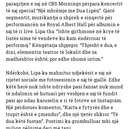
paraqitjen e saj në CBS Mornings përpara koncertit
të saj special “Një mbrëmje me Dua Lipën”. Gjatë
segmentit, muzikantja u shpreh e sinqertë për
performancën në Royal Albert Hall për albumin e
saj të ri live. Lipa tha: “Ishte gjithmonë në krye të
listës sime të vendeve ku kam ëndërruar të
performoj.” Këngëtarja shpjegoi: “Thjesht e dua, e
dini, elementin teatror të lokalit dhe sa
madhështor është, por edhe shumë intim.”
Ndërkohë, Lipa ka mahnitur ndjekësit e saj në
rrjetet sociale me fotosesionin e saj të gjallë. Edhe
këtë herë nuk ishte ndryshe pasi fansat nuk mund
të ndalonin së hutuari për veshjen e saj të fundit
pasi ajo ndau karuselin e ri të fotove në Instagram.
Një përdorues komentoi, “Karta e fytyrës dhe e
trupit është e çmendur”, dhe një tjetër shkroi: “Të
dua këtë fustan”. Postimi ka grumbulluar mbi një
milion pëlqime deri më tani.