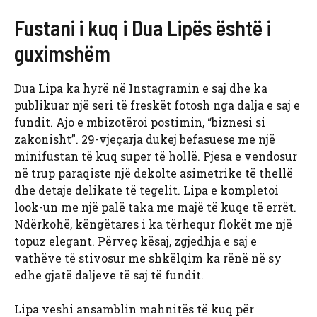
Fustani i kuq i Dua Lipës është i
guximshëm
Dua Lipa ka hyrë në Instagramin e saj dhe ka
publikuar një seri të freskët fotosh nga dalja e saj e
fundit. Ajo e mbizotëroi postimin, “biznesi si
zakonisht”. 29-vjeçarja dukej befasuese me një
minifustan të kuq super të hollë. Pjesa e vendosur
në trup paraqiste një dekolte asimetrike të thellë
dhe detaje delikate të tegelit. Lipa e kompletoi
look-un me një palë taka me majë të kuqe të errët.
Ndërkohë, këngëtares i ka tërhequr flokët me një
topuz elegant. Përveç kësaj, zgjedhja e saj e
vathëve të stivosur me shkëlqim ka rënë në sy
edhe gjatë daljeve të saj të fundit.
Lipa veshi ansamblin mahnitës të kuq për