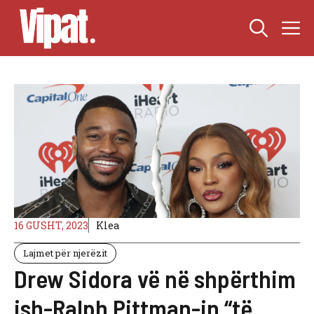
Skip
M
to
content
16 GUSHT, 2023
Klea
Lajmet për njerëzit
Drew Sidora vë në shpërthim
ish-Ralph Pittman-in “të