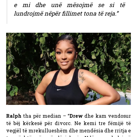
e mi dhe unë mësojmë se si të
lundrojmë nëpër fillimet tona të reja.”
Ralph
tha për median – “
Drew
dhe kam vendosur
të bëj kërkesë për divorc. Ne kemi tre fëmijë të
vegjël të mrekullueshëm dhe mendësia dhe rritja e