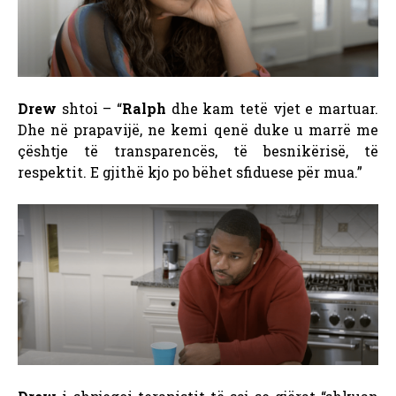
Drew
shtoi – “
Ralph
dhe kam tetë vjet e martuar.
Dhe në prapavijë, ne kemi qenë duke u marrë me
çështje të transparencës, të besnikërisë, të
respektit. E gjithë kjo po bëhet sfiduese për mua.”