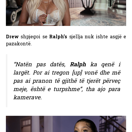
Drew
shpjegoi se
Ralph’s
sjellja nuk ishte asgjë e
pazakontë.
“Natën pas datës,
Ralph
ka qenë i
largët. Por ai tregon [up] vonë dhe më
pas ai pranon të gjithë të tjerët përveç
meje, është e turpshme”, tha ajo para
kamerave.