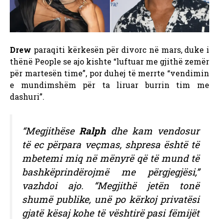
Drew
paraqiti kërkesën për divorc në mars, duke i
thënë People se ajo kishte “luftuar me gjithë zemër
për martesën time”, por duhej të merrte “vendimin
e mundimshëm për ta liruar burrin tim me
dashuri”.
“Megjithëse
Ralph
dhe kam vendosur
të ec përpara veçmas, shpresa është të
mbetemi miq në mënyrë që të mund të
bashkëprindërojmë me përgjegjësi,”
vazhdoi ajo. “Megjithë jetën tonë
shumë publike, unë po kërkoj privatësi
gjatë kësaj kohe të vështirë pasi fëmijët