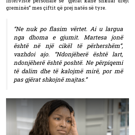
intervistë personale se “gjërat kanë shkuar drejt
greminës” mes çiftit që prej natës së tyre.
“Ne nuk po flasim vërtet. Ai u largua
nga dhoma e gjumit. Martesa jonë
është në një cikël të përhershëm”,
vazhdoi ajo. “Ndonjëherë është lart,
ndonjëherë është poshtë. Ne përpiqemi
të dalim dhe të kalojmë mirë, por më
pas gjërat shkojnë majtas.”