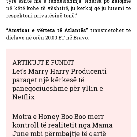
tyre është më e rëndësishmja. Ndërsa po kalojmë
në këtë kohë të vështirë, ju kërkoj që ju lutemi të
respektoni privatësinë tonë.”
“
Amvisat e vërteta të Atlantës”
transmetohet të
dielave në orën 20:00 ET në Bravo.
ARTIKUJT E FUNDIT
Let’s Marry Harry Producenti
paraqet një kërkesë të
panegociueshme për yllin e
Netflix
Motra e Honey Boo Boo merr
kontroll të realitetit nga Mama
June mbi përmbajtje të qartë