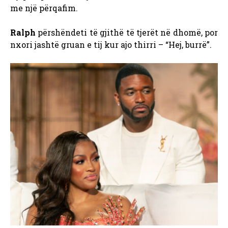
me një përqafim.
Ralph
përshëndeti të gjithë të tjerët në dhomë, por
nxori jashtë gruan e tij kur ajo thirri – “Hej, burrë”.