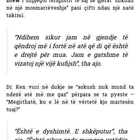
Drew
i shpjegoi terapistit të saj se gjërat “shkuan
në një mosmarrëveshje” pasi çifti ndau një natë
takimi.
“Ndihem sikur jam në gjendje të
qëndroj më i fortë në atë që di që është
e drejtë për mua. Jam e gatshme të
vizatoj një vijë kufijsh”, tha ajo.
Dr. Ken vuri në dukje se “askush nuk mund ta
ndezë atë më me gaz” përpara se ta pyeste –
“Megjithatë, ku e lë në të vërtetë kjo martesën
tuaj?”
“Është e dyshimtë. E shkëputur”, tha
ajo. “Është sikur ende mungon vetëdija