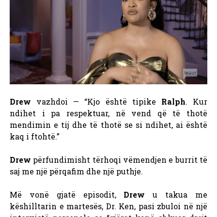
Drew
vazhdoi — “Kjo është tipike
Ralph
. Kur
ndihet i pa respektuar, në vend që të thotë
mendimin e tij dhe të thotë se si ndihet, ai është
kaq i ftohtë.”
Drew
përfundimisht tërhoqi vëmendjen e burrit të
saj me një përqafim dhe një puthje.
Më vonë gjatë episodit,
Drew
u takua me
këshilltarin e martesës, Dr. Ken, pasi zbuloi në një