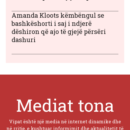
Amanda Kloots këmbëngul se
bashkëshorti i saj i ndjerë
dëshiron që ajo të gjejë përsëri
dashuri
Mediat tona
Vipat është një media në internet dinamike dhe
në rritje, e kushtuar informimit dhe aktualitetit të