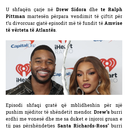
U shfaqën çarje në
Drew Sidora
dhe
te Ralph
Pittman
martesën përpara vendimit të çiftit për
t’u divorcuar gjatë episodit më të fundit të
Amvise
të vërteta të Atlantës
.
Episodi shfaqi gratë që mblidheshin për një
pushim njëditor të shëndetit mendor.
Drew’s
burri
erdhi me vonesë dhe me sa duket e injoroi gruan e
tij pas përshëndetjes
Santa Richards-Ross’
burri