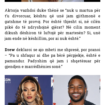
Aktorja vazhdoi duke thënë se “nuk u martua për
t’u divorcuar, kështu që unë jam gjithmonë e
gatshme të provoj. Por është thjesht si, në cilën
pikë do të ndryshojnë gjërat? Në cilin moment
dikush dëshiron të luftojë për martesën? Si, unë
jam ende në këshillim, por ai nuk është.”
Drew
deklaroi se ajo mbeti me shpresë, por pranoi
– “Pa u shfaqur ai dhe pa bërë përpjekje, është e
pamundur. Padyshim që jam i shqetësuar për
gjendjen e marrëdhënies sonë.”