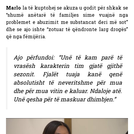
Marlo
la të kuptohej se akuza u godit për shkak se
“shumë anëtarë të familjes sime vuajnë nga
problemet e abuzimit me substancat deri më sot”
dhe se ajo ishte “zotuar të qëndronte larg drogës”
që nga fëmijëria.
Ajo përfundoi: “Unë të kam parë të
vrasësh karakterin tim gjatë gjithë
sezonit. Fjalët tuaja kanë qenë
absolutisht të neveritshme për mua
dhe për mua vitin e kaluar. Ndaloje atë.
Unë qesha për të maskuar dhimbjen.”