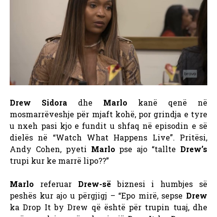
Drew Sidora
dhe
Marlo
kanë qenë në
mosmarrëveshje për mjaft kohë, por grindja e tyre
u nxeh pasi kjo e fundit u shfaq në episodin e së
dielës në “Watch What Happens Live”. Pritësi,
Andy Cohen, pyeti
Marlo
pse ajo “tallte
Drew’s
trupi kur ke marrë lipo??”
Marlo
referuar
Drew-së
biznesi i humbjes së
peshës kur ajo u përgjigj – “Epo mirë, sepse
Drew
ka Drop It by Drew që është për trupin tuaj, dhe