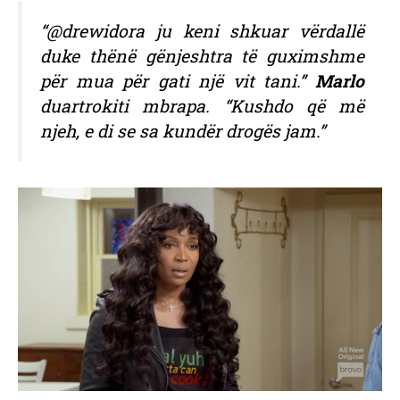
“@drewidora ju keni shkuar vërdallë
duke thënë gënjeshtra të guximshme
për mua për gati një vit tani.”
Marlo
duartrokiti mbrapa. “Kushdo që më
njeh, e di se sa kundër drogës jam.”