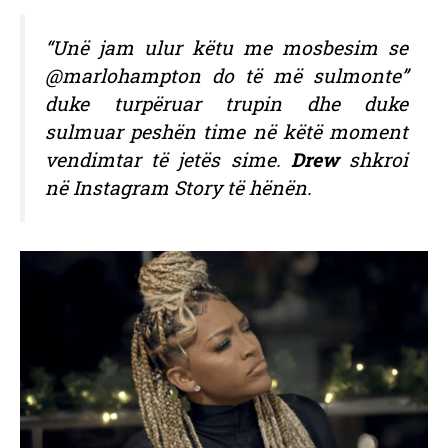
“Unë jam ulur këtu me mosbesim se
@marlohampton do të më sulmonte”
duke turpëruar trupin dhe duke
sulmuar peshën time në këtë moment
vendimtar të jetës sime.
Drew
shkroi
në Instagram Story të hënën.