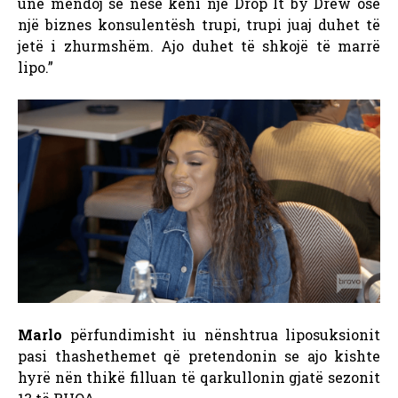
unë mendoj se nëse keni një Drop It by Drew ose
një biznes konsulentësh trupi, trupi juaj duhet të
jetë i zhurmshëm. Ajo duhet të shkojë të marrë
lipo.”
Marlo
përfundimisht iu nënshtrua liposuksionit
pasi thashethemet që pretendonin se ajo kishte
hyrë nën thikë filluan të qarkullonin gjatë sezonit