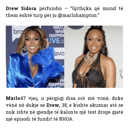
Drew Sidora
përfundoi – “Gjithçka që mund të
them është turp për ju @marlohampton.”
Marlo
47 vjeç, u përgjigj disa orë më vonë, duke
vënë në dukje se
Drew,
38, e kishte akuzuar atë se
nuk ishte në gjendje të kalonte një test droge gjatë
një episodi të fundit të RHOA.