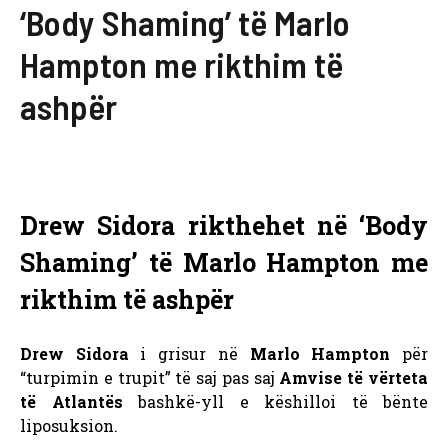
‘Body Shaming’ të Marlo
Hampton me rikthim të
ashpër
Drew Sidora rikthehet në ‘Body
Shaming’ të Marlo Hampton me
rikthim të ashpër
Drew Sidora
i grisur në
Marlo Hampton
për
“turpimin e trupit” të saj pas saj
Amvise të vërteta
të Atlantës
bashkë-yll
e këshilloi të bënte
liposuksion.