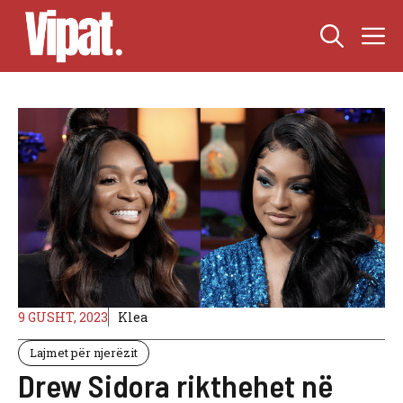
Skip
M
to
content
9 GUSHT, 2023
Klea
Lajmet për njerëzit
Drew Sidora rikthehet në