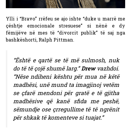
Ylli i “Bravo” rrëfeu se ajo ishte “duke u marrë me
çështje emocionale stresuese” si nënë e dy
fëmijëve në mes të “divorcit publik” të saj nga
bashkëshorti, Ralph Pittman.
“Është e qartë se të më sulmosh, nuk
do të të çojë shumë larg.”
Drew
vazhdoi.
“Nëse ndiheni kështu për mua në këtë
madhësi, unë mund ta imagjinoj vetëm
se çfarë mendoni për gratë e të gjitha
madhësive që kanë sfida me peshë,
sëmundje ose çrregullime të të ngrënit
për shkak të komenteve si tuajat.”