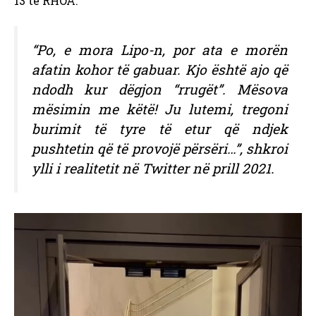
13 të RHOA.
“Po, e mora Lipo-n, por ata e morën
afatin kohor të gabuar. Kjo është ajo që
ndodh kur dëgjon “rrugët”. Mësova
mësimin me këtë! Ju lutemi, tregoni
burimit të tyre të etur që ndjek
pushtetin që të provojë përsëri…”, shkroi
ylli i realitetit në Twitter në prill 2021.