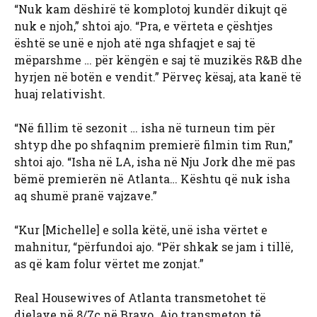
“Nuk kam dëshirë të komplotoj kundër dikujt që
nuk e njoh,” shtoi ajo. “Pra, e vërteta e çështjes
është se unë e njoh atë nga shfaqjet e saj të
mëparshme … për këngën e saj të muzikës R&B dhe
hyrjen në botën e vendit.” Përveç kësaj, ata kanë të
huaj relativisht.
“Në fillim të sezonit … isha në turneun tim për
shtyp dhe po shfaqnim premierë filmin tim Run,”
shtoi ajo. “Isha në LA, isha në Nju Jork dhe më pas
bëmë premierën në Atlanta… Kështu që nuk isha
aq shumë pranë vajzave.”
“Kur [Michelle] e solla këtë, unë isha vërtet e
mahnitur, “përfundoi ajo. “Për shkak se jam i tillë,
as që kam folur vërtet me zonjat.”
Real Housewives of Atlanta transmetohet të
dielave në 8/7c në Bravo. Ajo transmeton të