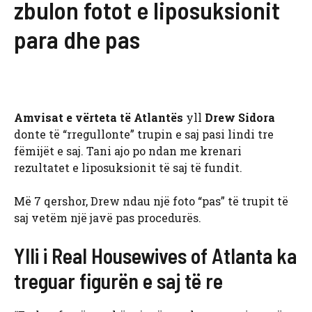
zbulon fotot e liposuksionit
para dhe pas
Amvisat e vërteta të Atlantës
yll
Drew Sidora
donte të “rregullonte” trupin e saj pasi lindi tre
fëmijët e saj. Tani ajo po ndan me krenari
rezultatet e liposuksionit të saj të fundit.
Më 7 qershor, Drew ndau një foto “pas” të trupit të
saj vetëm një javë pas procedurës.
Ylli i Real Housewives of Atlanta ka
treguar figurën e saj të re