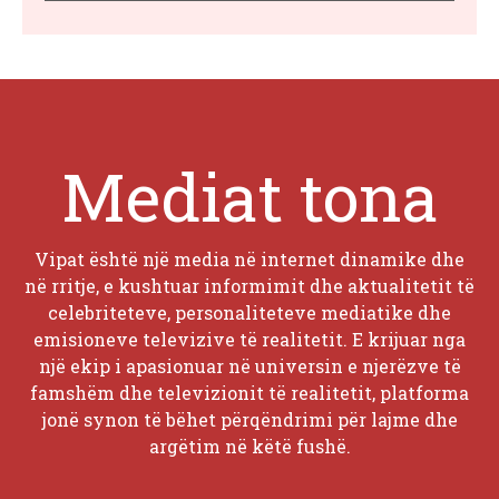
Mediat tona
Vipat është një media në internet dinamike dhe
në rritje, e kushtuar informimit dhe aktualitetit të
celebriteteve, personaliteteve mediatike dhe
emisioneve televizive të realitetit. E krijuar nga
një ekip i apasionuar në universin e njerëzve të
famshëm dhe televizionit të realitetit, platforma
jonë synon të bëhet përqëndrimi për lajme dhe
argëtim në këtë fushë.