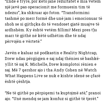
“Ende e fryrë, por këto janë rezultatet e mia vetëm
një javë pas operacionit me formuesin tim të
ndezur”, ka shkruar ajo foton. “Transformimi
tashmë po merr formë dhe unë jam i emocionuar të
shoh se si gjithçka do të vendoset gjatë muajve të
ardhshëm. Ky është vetëm fillimi! Mezi pres t’ju
marr të gjithë në këtë udhëtim dhe të ndaj
përvojën e vërtetë.”
Javën e kaluar në podkastin e Reality Nightcap,
Drew ndau përgjigjen e saj ndaj thënies së bashkë-
yllit të saj K. Michelle, Drew komplotoi rënien e
saj. Më 7 qershor ajo i tha Andy Cohen në Watch
What Happens Live se nuk e kishte idenë se çfarë
është çështja.
“Ne të gjithë po përpiqemi ta kuptojmë atë,” pranoi
ajo. “Unë mendoj se jam konfuz si gjithë të tjerët.”