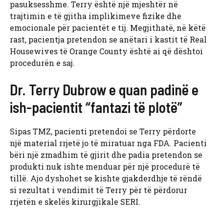
pasuksesshme. Terry është një mjeshtër në
trajtimin e të gjitha implikimeve fizike dhe
emocionale për pacientët e tij. Megjithatë, në këtë
rast, pacientja pretendon se anëtari i kastit të Real
Housewives të Orange County është ai që dështoi
procedurën e saj.
Dr. Terry Dubrow e quan padinë e
ish-pacientit “fantazi të plotë”
Sipas TMZ, pacienti pretendoi se Terry përdorte
një material rrjetë jo të miratuar nga FDA. Pacienti
bëri një zmadhim të gjirit dhe padia pretendon se
produkti nuk ishte menduar për një procedurë të
tillë. Ajo dyshohet se kishte gjakderdhje të rëndë
si rezultat i vendimit të Terry për të përdorur
rrjetën e skelës kirurgjikale SERI.