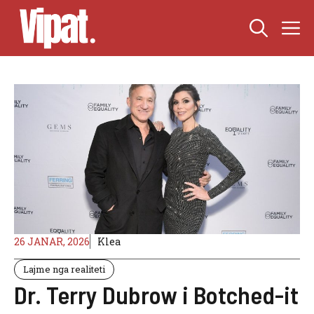
Skip
M
to
content
26 JANAR, 2026
Klea
Lajme nga realiteti
Dr. Terry Dubrow i Botched-it