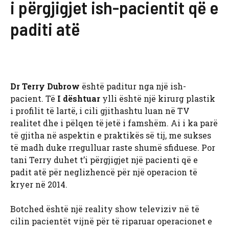
i përgjigjet ish-pacientit që e
paditi atë
Dr Terry Dubrow
është paditur nga një ish-
pacient. Të
I dështuar
ylli është një kirurg plastik
i profilit të lartë, i cili gjithashtu luan në TV
realitet dhe i pëlqen të jetë i famshëm. Ai i ka parë
të gjitha në aspektin e praktikës së tij, me sukses
të madh duke rregulluar raste shumë sfiduese. Por
tani Terry duhet t’i përgjigjet një pacienti që e
padit atë për neglizhencë për një operacion të
kryer në 2014.
Botched është një reality show televiziv në të
cilin pacientët vijnë për të riparuar operacionet e