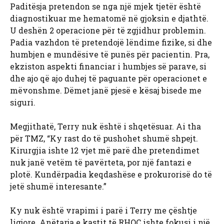
Paditësja pretendon se nga një mjek tjetër është
diagnostikuar me hematomë në gjoksin e djathtë.
U deshën 2 operacione për të zgjidhur problemin.
Padia vazhdon të pretendojë lëndime fizike, si dhe
humbjen e mundësive të punës për pacientin. Pra,
ekziston aspekti financiar i humbjes së parave, si
dhe ajo që ajo duhej të paguante për operacionet e
mëvonshme. Dëmet janë pjesë e kësaj bisede me
siguri.
Megjithatë, Terry nuk është i shqetësuar. Ai tha
për TMZ, “Ky rast do të pushohet shumë shpejt.
Kirurgjia ishte 12 vjet më parë dhe pretendimet
nuk janë vetëm të pavërteta, por një fantazi e
plotë. Kundërpadia keqdashëse e prokurorisë do të
jetë shumë interesante.”
Ky nuk është vrapimi i parë i Terry me çështje
ligjore. Anëtarja e kastit të RHOC ishte fokusi i një