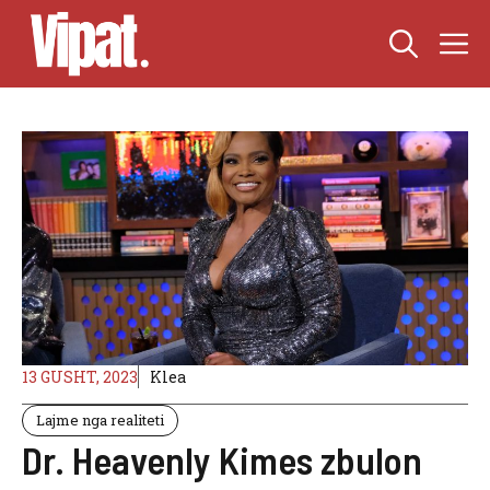
Skip
M
to
content
13 GUSHT, 2023
Klea
Lajme nga realiteti
Dr. Heavenly Kimes zbulon