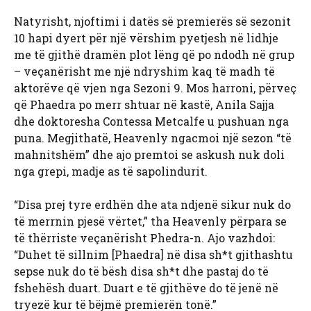
Natyrisht, njoftimi i datës së premierës së sezonit
10 hapi dyert për një vërshim pyetjesh në lidhje
me të gjithë dramën plot lëng që po ndodh në grup
– veçanërisht me një ndryshim kaq të madh të
aktorëve që vjen nga Sezoni 9. Mos harroni, përveç
që Phaedra po merr shtuar në kastë, Anila Sajja
dhe doktoresha Contessa Metcalfe u pushuan nga
puna. Megjithatë, Heavenly ngacmoi një sezon “të
mahnitshëm” dhe ajo premtoi se askush nuk doli
nga grepi, madje as të sapolindurit.
“Disa prej tyre erdhën dhe ata ndjenë sikur nuk do
të merrnin pjesë vërtet,” tha Heavenly përpara se
të thërriste veçanërisht Phedra-n. Ajo vazhdoi:
“Duhet të sillnim [Phaedra] në disa sh*t gjithashtu
sepse nuk do të bësh disa sh*t dhe pastaj do të
fshehësh duart. Duart e të gjithëve do të jenë në
tryezë kur të bëjmë premierën tonë.”