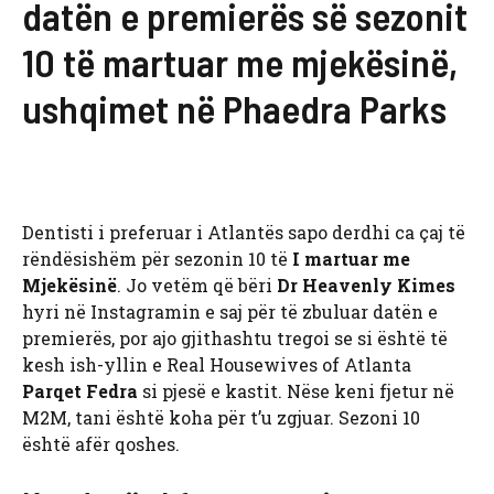
datën e premierës së sezonit
10 të martuar me mjekësinë,
ushqimet në Phaedra Parks
Dentisti i preferuar i Atlantës sapo derdhi ca çaj të
rëndësishëm për sezonin 10 të
I martuar me
Mjekësinë
. Jo vetëm që bëri
Dr Heavenly Kimes
hyri në Instagramin e saj për të zbuluar datën e
premierës, por ajo gjithashtu tregoi se si është të
kesh ish-yllin e Real Housewives of Atlanta
Parqet Fedra
si pjesë e kastit. Nëse keni fjetur në
M2M, tani është koha për t’u zgjuar. Sezoni 10
është afër qoshes.