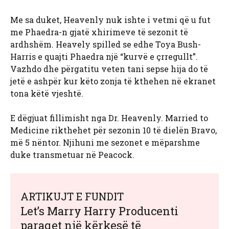
Me sa duket, Heavenly nuk ishte i vetmi që u fut
me Phaedra-n gjatë xhirimeve të sezonit të
ardhshëm. Heavely spilled se edhe Toya Bush-
Harris e quajti Phaedra një “kurvë e çrregullt”.
Vazhdo dhe përgatitu veten tani sepse hija do të
jetë e ashpër kur këto zonja të kthehen në ekranet
tona këtë vjeshtë.
E dëgjuat fillimisht nga Dr. Heavenly. Married to
Medicine rikthehet për sezonin 10 të dielën Bravo,
më 5 nëntor. Njihuni me sezonet e mëparshme
duke transmetuar në Peacock.
ARTIKUJT E FUNDIT
Let’s Marry Harry Producenti
paraqet një kërkesë të