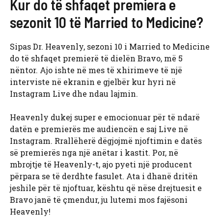
Kur do të shfaqet premiera e
sezonit 10 të Married to Medicine?
Sipas Dr. Heavenly, sezoni 10 i Married to Medicine
do të shfaqet premierë të dielën Bravo, më 5
nëntor. Ajo ishte në mes të xhirimeve të një
interviste në ekranin e gjelbër kur hyri në
Instagram Live dhe ndau lajmin.
Heavenly dukej super e emocionuar për të ndarë
datën e premierës me audiencën e saj Live në
Instagram. Rrallëherë dëgjojmë njoftimin e datës
së premierës nga një anëtar i kastit. Por, në
mbrojtje të Heavenly-t, ajo pyeti një producent
përpara se të derdhte fasulet. Ata i dhanë dritën
jeshile për të njoftuar, kështu që nëse drejtuesit e
Bravo janë të çmendur, ju lutemi mos fajësoni
Heavenly!