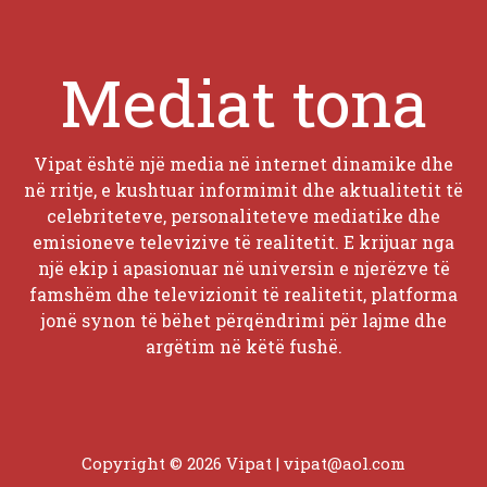
Mediat tona
Vipat është një media në internet dinamike dhe
në rritje, e kushtuar informimit dhe aktualitetit të
celebriteteve, personaliteteve mediatike dhe
emisioneve televizive të realitetit. E krijuar nga
një ekip i apasionuar në universin e njerëzve të
famshëm dhe televizionit të realitetit, platforma
jonë synon të bëhet përqëndrimi për lajme dhe
argëtim në këtë fushë.
Copyright © 2026 Vipat |
vipat@aol.com