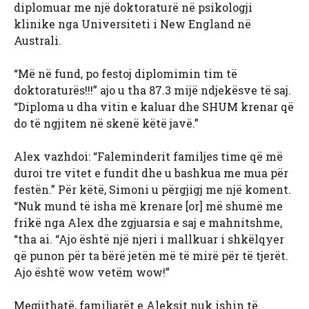
diplomuar me një doktoraturë në psikologji
klinike nga Universiteti i New England në
Australi.
“Më në fund, po festoj diplomimin tim të
doktoraturës!!!” ajo u tha 87.3 mijë ndjekësve të saj.
“Diploma u dha vitin e kaluar dhe SHUM krenar që
do të ngjitem në skenë këtë javë.”
Alex vazhdoi: “Faleminderit familjes time që më
duroi tre vitet e fundit dhe u bashkua me mua për
festën.” Për këtë, Simoni u përgjigj me një koment.
“Nuk mund të isha më krenare [or] më shumë me
frikë nga Alex dhe zgjuarsia e saj e mahnitshme,
“tha ai. “Ajo është një njeri i mallkuar i shkëlqyer
që punon për ta bërë jetën më të mirë për të tjerët.
Ajo është wow vetëm wow!”
Megjithatë, familjarët e Aleksit nuk ishin të