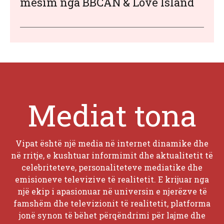
mësim nga BBCAN & Love Island
Mediat tona
Vipat është një media në internet dinamike dhe
në rritje, e kushtuar informimit dhe aktualitetit të
celebriteteve, personaliteteve mediatike dhe
emisioneve televizive të realitetit. E krijuar nga
një ekip i apasionuar në universin e njerëzve të
famshëm dhe televizionit të realitetit, platforma
jonë synon të bëhet përqëndrimi për lajme dhe