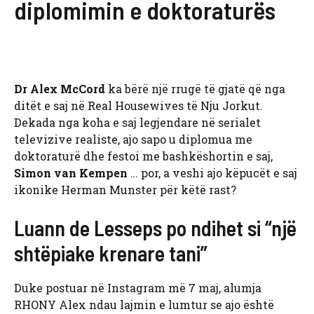
diplomimin e doktoraturës
Dr Alex McCord
ka bërë një rrugë të gjatë që nga
ditët e saj në Real Housewives të Nju Jorkut.
Dekada nga koha e saj legjendare në serialet
televizive realiste, ajo sapo u diplomua me
doktoraturë dhe festoi me bashkëshortin e saj,
Simon van Kempen
… por, a veshi ajo këpucët e saj
ikonike Herman Munster për këtë rast?
Luann de Lesseps po ndihet si “një
shtëpiake krenare tani”
Duke postuar në Instagram më 7 maj, alumja
RHONY Alex ndau lajmin e lumtur se ajo është