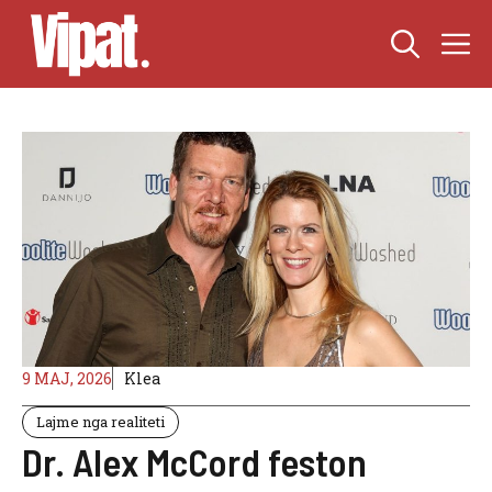
Skip
M
to
content
9 MAJ, 2026
Klea
Lajme nga realiteti
Dr. Alex McCord feston