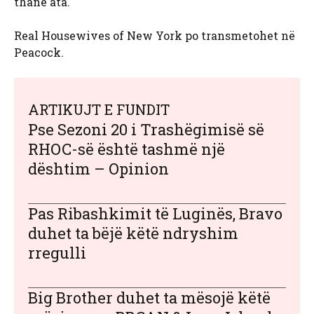
thanë ata.
Real Housewives of New York po transmetohet në
Peacock.
ARTIKUJT E FUNDIT
Pse Sezoni 20 i Trashëgimisë së
RHOC-së është tashmë një
dështim – Opinion
Pas Ribashkimit të Luginës, Bravo
duhet ta bëjë këtë ndryshim
rregulli
Big Brother duhet ta mësojë këtë