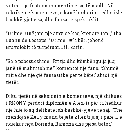
vetmit që festuan momentin e saj të madh. Në
rubrikën e komenteve, e kanë brohoritur edhe ish-
bashkë yjet e saj dhe fansat e spektaklit.
“Urime! Unë jam një amvise kaq krenare tani,” tha
Luann de Lesseps. “Urime!!!!!!” i bëri jehonë
Bravolebit të turpëruar, Jill Zarin.
“Sa e pabesueshme!! Rritja dhe këmbëngulja juaj
janë të mahnitshme,” komentoi një fans. “Shumë
mirë dhe një gjë fantastike për të bërë,” shtoi një
tjetër.
Diku tjetër në seksionin e komenteve, një shikues
i RHONY përdori diplomën e Alex-it për t’i hedhur
një hije jo aq delikate ish-bashkë-yjeve të saj. “Unë
mendoj se Kelly mund të jetë klienti juaj i parë … e
ndjekur nga Dorinda, Ramona dhe pjesa tjetër,”