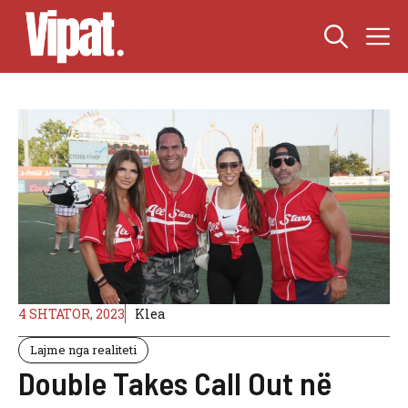
Skip
M
to
content
4 SHTATOR, 2023
Klea
Lajme nga realiteti
Double Takes Call Out në