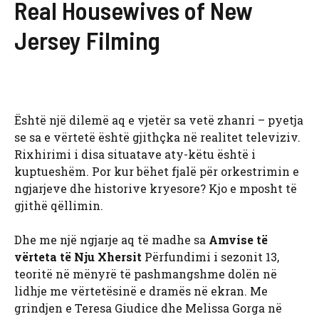
Real Housewives of New
Jersey Filming
Është një dilemë aq e vjetër sa vetë zhanri – pyetja
se sa e vërtetë është gjithçka në realitet televiziv.
Rixhirimi i disa situatave aty-këtu është i
kuptueshëm. Por kur bëhet fjalë për orkestrimin e
ngjarjeve dhe historive kryesore? Kjo e mposht të
gjithë qëllimin.
Dhe me një ngjarje aq të madhe sa
Amvise të
vërteta të Nju Xhersit
Përfundimi i sezonit 13,
teoritë në mënyrë të pashmangshme dolën në
lidhje me vërtetësinë e dramës në ekran. Me
grindjen e Teresa Giudice dhe Melissa Gorga në