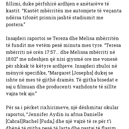
fillimi, duke përfshirë ardhjen e anëtarëve të
kastit. “Kastët mbërritën me automjete të veçanta
ndërsa tifozët prisnin jashtë stadiumit me
postera.”
Insajderi raportoi se Tereza dhe Melisa mbërritën
të fundit me vetëm pesë minuta mes tyre. “Teresa
mbërriti në orën 17:57… dhe Melissa mbërriti në
18:02” me ndeshjen që nisi gjysmë ore me vonesë
për shkak të këtyre ardhjeve. Insajderi zbuloi në
mënyrë specifike, “Margaret [Josephs] dukej se
ishte në mes të gjithë dramës. Të gjitha bisedat e
saj u filmuan dhe producenti vazhdonte të sillte
vajza tek ajo.”
Për sa i përket rixhirimeve, një dëshmitar okular
raportoi, “Jennifer Aydin iu afrua Danielle
[Cabral]Rachel [Fuda,] dhe një vajzë të re për t’i
dhënë të gjitha pesë të larta dhe pastaj të flasim