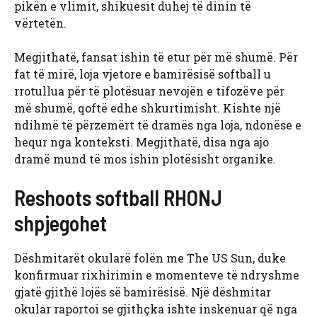
pikën e vlimit, shikuesit duhej të dinin të
vërtetën.
Megjithatë, fansat ishin të etur për më shumë. Për
fat të mirë, loja vjetore e bamirësisë softball u
rrotullua për të plotësuar nevojën e tifozëve për
më shumë, qoftë edhe shkurtimisht. Kishte një
ndihmë të përzemërt të dramës nga loja, ndonëse e
hequr nga konteksti. Megjithatë, disa nga ajo
dramë mund të mos ishin plotësisht organike.
Reshoots softball RHONJ
shpjegohet
Dëshmitarët okularë folën me The US Sun, duke
konfirmuar rixhirimin e momenteve të ndryshme
gjatë gjithë lojës së bamirësisë. Një dëshmitar
okular raportoi se gjithçka ishte inskenuar që nga