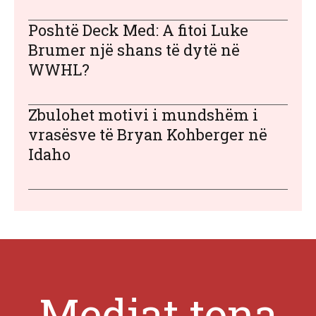
Poshtë Deck Med: A fitoi Luke
Brumer një shans të dytë në
WWHL?
Zbulohet motivi i mundshëm i
vrasësve të Bryan Kohberger në
Idaho
Mediat tona