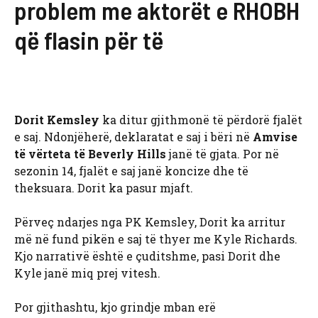
problem me aktorët e RHOBH
që flasin për të
Dorit Kemsley
ka ditur gjithmonë të përdorë fjalët
e saj. Ndonjëherë, deklaratat e saj i bëri në
Amvise
të vërteta të Beverly Hills
janë të gjata. Por në
sezonin 14, fjalët e saj janë koncize dhe të
theksuara. Dorit ka pasur mjaft.
Përveç ndarjes nga PK Kemsley, Dorit ka arritur
më në fund pikën e saj të thyer me Kyle Richards.
Kjo narrativë është e çuditshme, pasi Dorit dhe
Kyle janë miq prej vitesh.
Por gjithashtu, kjo grindje mban erë