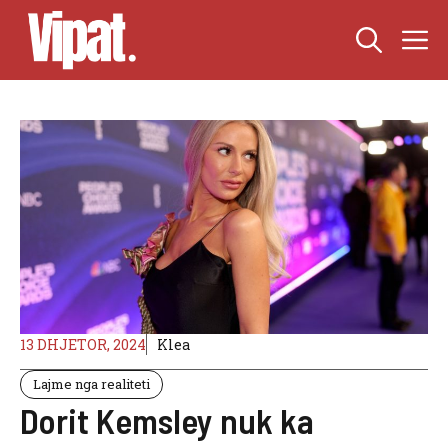
Skip
M
to
content
13 DHJETOR, 2024
Klea
Lajme nga realiteti
Dorit Kemsley nuk ka