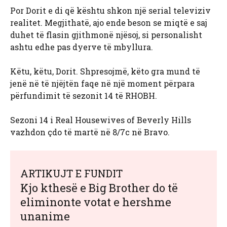
Por Dorit e di që kështu shkon një serial televiziv
realitet. Megjithatë, ajo ende beson se miqtë e saj
duhet të flasin gjithmonë njësoj, si personalisht
ashtu edhe pas dyerve të mbyllura.
Këtu, këtu, Dorit. Shpresojmë, këto gra mund të
jenë në të njëjtën faqe në një moment përpara
përfundimit të sezonit 14 të RHOBH.
Sezoni 14 i Real Housewives of Beverly Hills
vazhdon çdo të martë në 8/7c në Bravo.
ARTIKUJT E FUNDIT
Kjo kthesë e Big Brother do të
eliminonte votat e hershme
unanime