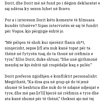
Dorit, dhe Dorit më në fund po i dëgjon deklaratat e
saj ndërsa ky sezon luhet në Bravo.
Por a i intereson Dorit këto komente të filmuara
kundër tifozëve? Sipas intervistës së saj të fundit
për Vogue, kjo përgjigje është jo.
“Më pëlqen të shoh kur njerëzit flasin sh*t,
sinqerisht, sepse [if] ata nuk kanë topat për ta
thënë në fytyrën tuaj, do ta thonë në rrëfimin e
tyre,” filloi Dorit, duke shtuar, “Dhe unë gjithmonë
mendoj se kjo është një rrugëdalje kaq e pulës.”
Dorit preferon zgjidhjen e konfliktit personalisht.
Megjithatë, “Ka disa gra në grup që do të jenë
shumë të heshtura dhe nuk do të ndajnë ndjenjat e
tyre, dhe më pas [it’ll] bjerrë në rrëfimin e tyre dhe
ata kanë shumë për të thënë,” theksoi ajo më tej.