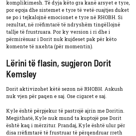
komplikimesh. Të dyja këto gra kanë arsyet e tyre,
por egoja dhe sistemet e tyre të vetë-ruajtjes duket
se po i tejkalojnë emocionet e tyre në RHOBH. Si
rezultat, në rrëfimtarë të ndryshëm tingëllojnë
tallje të frustruara. Por ky version i ri dhe i
përmirësuar i Dorit nuk kujdeset pak për këto
komente të nxehta (për momentin).
Lërini të flasin, sugjeron Dorit
Kemsley
Dorit aktivizohet këtë sezon në RHOBH. Askush
nuk vjen për paqen e saj. Ose cigaret e saj.
Kyle është përpjekur të pastrojë ajrin me Doritin.
Megjithatë, Kyle nuk mund ta kuptojë pse Dorit
është kaq i mërzitur. Prandaj, Kyle është ulur për
disa rrëfimtarë të frustruar të përqendruar rreth