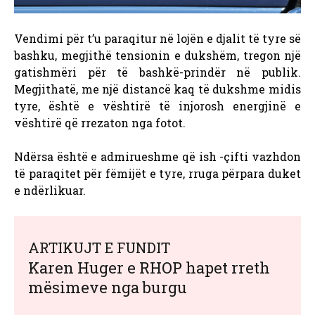
Vendimi për t’u paraqitur në lojën e djalit të tyre së
bashku, megjithë tensionin e dukshëm, tregon një
gatishmëri për të bashkë-prindër në publik.
Megjithatë, me një distancë kaq të dukshme midis
tyre, është e vështirë të injorosh energjinë e
vështirë që rrezaton nga fotot.
Ndërsa është e admirueshme që ish -çifti vazhdon
të paraqitet për fëmijët e tyre, rruga përpara duket
e ndërlikuar.
ARTIKUJT E FUNDIT
Karen Huger e RHOP hapet rreth
mësimeve nga burgu