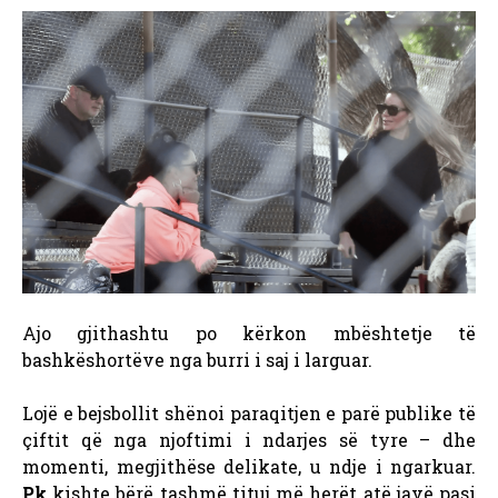
Ajo gjithashtu po kërkon mbështetje të
bashkëshortëve nga burri i saj i larguar.
Lojë e bejsbollit shënoi paraqitjen e parë publike të
çiftit që nga njoftimi i ndarjes së tyre – dhe
momenti, megjithëse delikate, u ndje i ngarkuar.
Pk
kishte bërë tashmë tituj më herët atë javë pasi