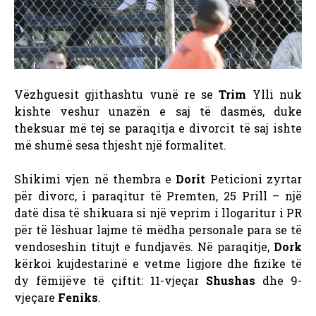
Vëzhguesit gjithashtu vunë re se
Trim
Ylli nuk
kishte veshur unazën e saj të dasmës, duke
theksuar më tej se paraqitja e divorcit të saj ishte
më shumë sesa thjesht një formalitet.
Shikimi vjen në thembra e
Dorit
Peticioni zyrtar
për divorc, i paraqitur të Premten, 25 Prill – një
datë disa të shikuara si një veprim i llogaritur i PR
për të lëshuar lajme të mëdha personale para se të
vendoseshin titujt e fundjavës. Në paraqitje,
Dork
kërkoi kujdestarinë e vetme ligjore dhe fizike të
dy fëmijëve të çiftit: 11-vjeçar
Shushas
dhe 9-
vjeçare
Feniks
.