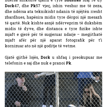
Dork
47, dhe
Pk
57 vjeç, ishin veshur me të zeza,
dhe ndërsa ata teknikisht ndanin të njëjtën rresht
zbardhues, hapësira midis tyre dërgoi një mesazh
të qartë. Nuk kishte asnjë ndërveprim të dukshëm
midis të dyve, dhe distanca e tyre fizike ishte
mjaft e gjerë për të sugjeruar ndarje – megjithatë
mjaft afër për një aparat fotografik për t’i
kornizuar ato në një goditje të vetme.
Gjatë gjithë lojës,
Dork
u shfaq i preokupuar me
telefonin e saj dhe nuk e pranoi
Pk
.