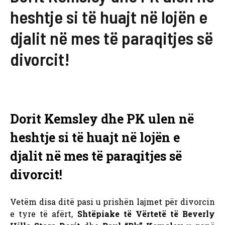
heshtje si të huajt në lojën e
djalit në mes të paraqitjes së
divorcit!
Dorit Kemsley dhe PK ulen në
heshtje si të huajt në lojën e
djalit në mes të paraqitjes së
divorcit!
Vetëm disa ditë pasi u prishën lajmet për divorcin
e tyre të afërt,
Shtëpiake të Vërtetë të Beverly