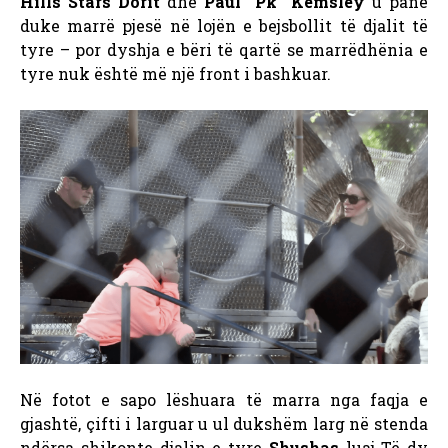
Hills Stars Dorit
dhe
Paul “Pk” Kemsley
u panë
duke marrë pjesë në lojën e bejsbollit të djalit të
tyre – por dyshja e bëri të qartë se marrëdhënia e
tyre nuk është më një front i bashkuar.
Në fotot e sapo lëshuara të marra nga faqja e
gjashtë, çifti i larguar u ul dukshëm larg në stenda
ndërsa shikonte djalin e tyre
Shushas
luaj Të dy