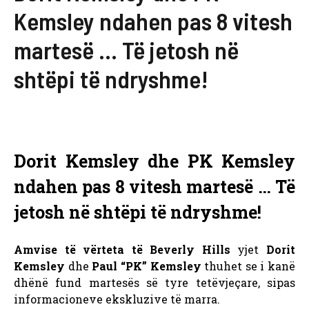
Kemsley ndahen pas 8 vitesh
martesë … Të jetosh në
shtëpi të ndryshme!
Dorit Kemsley dhe PK Kemsley
ndahen pas 8 vitesh martesë … Të
jetosh në shtëpi të ndryshme!
Amvise të vërteta të Beverly Hills
yjet
Dorit
Kemsley
dhe
Paul “PK” Kemsley
thuhet se i kanë
dhënë fund martesës së tyre tetëvjeçare, sipas
informacioneve ekskluzive të marra.