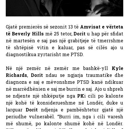
Gjatë premierës së sezonit 13 të
Amvisat e vërteta
të Beverly Hills
më 25 tetor,
Dorit
u hap për sfidat
në martesën e saj pas një grabitjeje të tmerrshme
të shtëpisë vitin e kaluar, pas së cilës ajo u
diagnostikua zyrtarisht me PTSD.
Në një zemër në zemër me bashkë-yll
Kyle
Richards
,
Dorit
ndau se ngjarja traumatike dhe
diagnoza e saj e mëvonshme PTSD kanë ndikuar
në marrëdhënien e saj me burrin e saj. Ajo u shpreh
se ndjente një shkëputje nga
PK
i cili po kalonte
një kohë të konsiderueshme në Londër, duke u
larguar
Dorit
ndjenja e pambështetur gjatë një
periudhe vulnerabël. “Burri im, nga i cili varesh
më shumë, po kalonte shumë kohë në Londër.