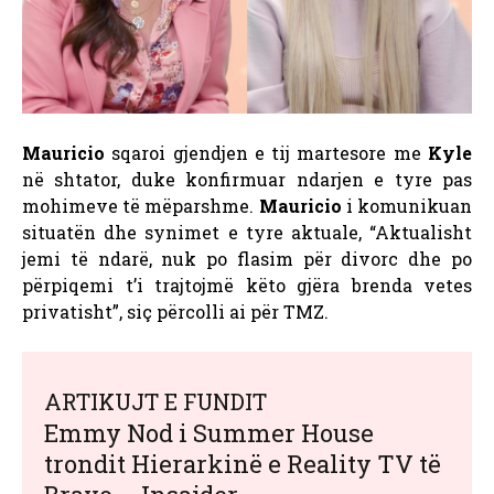
Mauricio
sqaroi gjendjen e tij martesore me
Kyle
në shtator, duke konfirmuar ndarjen e tyre pas
mohimeve të mëparshme.
Mauricio
i komunikuan
situatën dhe synimet e tyre aktuale, “Aktualisht
jemi të ndarë, nuk po flasim për divorc dhe po
përpiqemi t’i trajtojmë këto gjëra brenda vetes
privatisht”, siç përcolli ai për TMZ.
ARTIKUJT E FUNDIT
Emmy Nod i Summer House
trondit Hierarkinë e Reality TV të