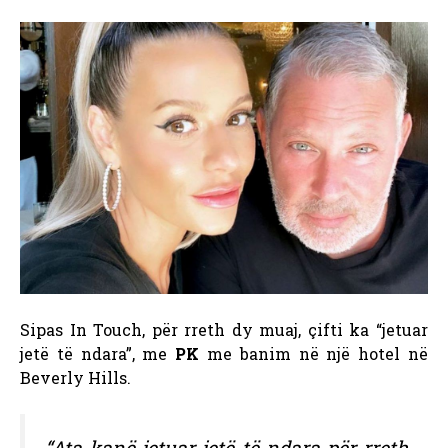
Sipas In Touch, për rreth dy muaj, çifti ka “jetuar
jetë të ndara”, me
PK
me banim në një hotel në
Beverly Hills.
“Ata kanë jetuar jetë të ndara për rreth