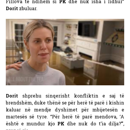
Fillova të ndihem si
PK
dhe nuk isha i lidhur”
Dorit
zbuluar.
Dorit
shprehu sinqerisht konfliktin e saj të
brendshëm, duke thënë se për herë të parë i kishin
kaluar në mendje dyshimet për mbijetesën e
martesës së tyre. “Për herë të parë mendova, ‘A
është e mundur kjo
PK
dhe nuk do t’ia dilja?’”,