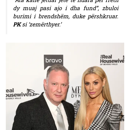
dy muaj pasi ajo i dha fund”, zbuloi
burimi i brendshëm, duke përshkruar.
PK
si ‘zemërthyer.’