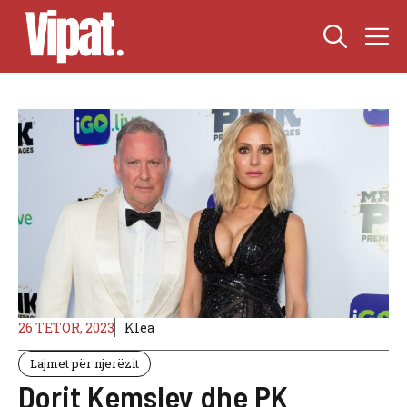
Skip
M
to
content
26 TETOR, 2023
Klea
Lajmet për njerëzit
Dorit Kemsley dhe PK