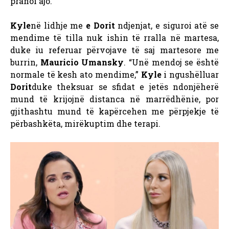
pranoi ajo.
Kyle
në lidhje me
e Dorit
ndjenjat, e siguroi atë se
mendime të tilla nuk ishin të rralla në martesa,
duke iu referuar përvojave të saj martesore me
burrin,
Mauricio Umansky
. “Unë mendoj se është
normale të kesh ato mendime,”
Kyle
i ngushëlluar
Dorit
duke theksuar se sfidat e jetës ndonjëherë
mund të krijojnë distanca në marrëdhënie, por
gjithashtu mund të kapërcehen me përpjekje të
përbashkëta, mirëkuptim dhe terapi.