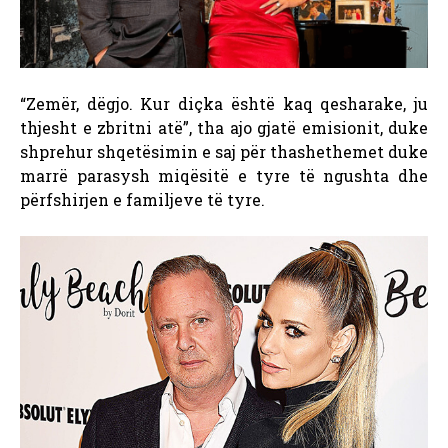
“Zemër, dëgjo. Kur diçka është kaq qesharake, ju
thjesht e zbritni atë”, tha ajo gjatë emisionit, duke
shprehur shqetësimin e saj për thashethemet duke
marrë parasysh miqësitë e tyre të ngushta dhe
përfshirjen e familjeve të tyre.