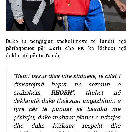
Duke iu përgjigjur spekulimeve të fundit, një
përfaqësues për
Dorit
dhe
PK
ka lëshuar një
deklaratë për In Touch.
“Kemi pasur disa vite sfiduese, të cilat i
diskutojmë hapur në sezonin e
ardhshëm
RHOBH
”, thuhet në
deklaratë, duke theksuar angazhimin e
tyre për të punuar së bashku me
çështjet, duke mohuar planet e ndarjes
dhe duke kërkuar respekt dhe