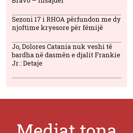
Bravo – Insajder
Sezoni 17 i RHOA përfundon me dy
njoftime kryesore për fëmijë
Jo, Dolores Catania nuk veshi të
bardha në dasmën e djalit Frankie
Jr.: Detaje
Mediat tona