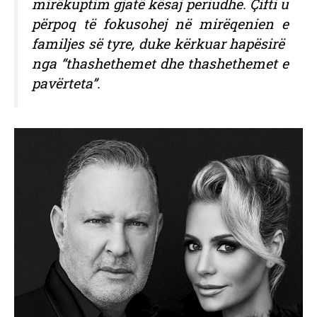
mirëkuptim gjatë kësaj periudhe. Çifti u
përpoq të fokusohej në mirëqenien e
familjes së tyre, duke kërkuar hapësirë ​​
nga “thashethemet dhe thashethemet e
pavërteta”.