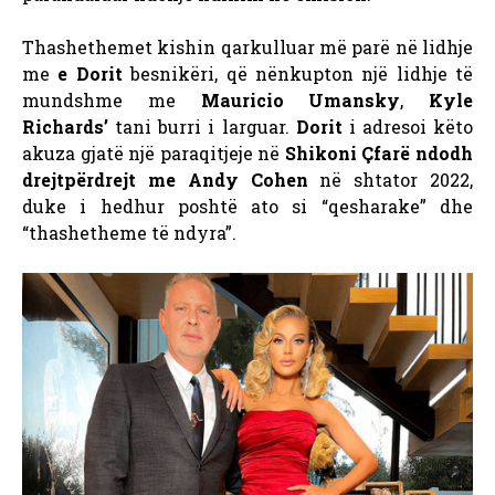
Thashethemet kishin qarkulluar më parë në lidhje
me
e Dorit
besnikëri, që nënkupton një lidhje të
mundshme me
Mauricio Umansky
,
Kyle
Richards’
tani burri i larguar.
Dorit
i adresoi këto
akuza gjatë një paraqitjeje në
Shikoni Çfarë ndodh
drejtpërdrejt me Andy Cohen
në shtator 2022,
duke i hedhur poshtë ato si “qesharake” dhe
“thashetheme të ndyra”.