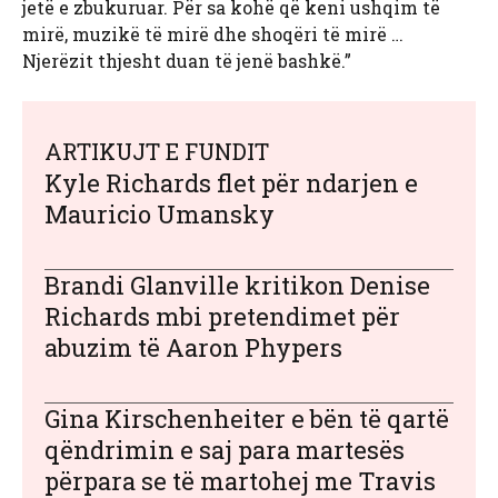
jetë e zbukuruar. Për sa kohë që keni ushqim të
mirë, muzikë të mirë dhe shoqëri të mirë …
Njerëzit thjesht duan të jenë bashkë.”
ARTIKUJT E FUNDIT
Kyle Richards flet për ndarjen e
Mauricio Umansky
Brandi Glanville kritikon Denise
Richards mbi pretendimet për
abuzim të Aaron Phypers
Gina Kirschenheiter e bën të qartë
qëndrimin e saj para martesës
përpara se të martohej me Travis