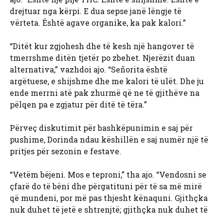
drejtuar nga kërpi. E dua sepse janë lëngje të
vërteta. Është agave organike, ka pak kalori.”
“Ditët kur zgjohesh dhe të kesh një hangover të
tmerrshme ditën tjetër po zbehet. Njerëzit duan
alternativa,” vazhdoi ajo. “Señorita është
argëtuese, e shijshme dhe me kalori të ulët. Dhe ju
ende merrni atë pak zhurmë që ne të gjithëve na
pëlqen pa e zgjatur për ditë të tëra.”
Përveç diskutimit për bashkëpunimin e saj për
pushime, Dorinda ndau këshillën e saj numër një të
pritjes për sezonin e festave.
“Vetëm bëjeni. Mos e teproni,” tha ajo. “Vendosni se
çfarë do të bëni dhe përgatituni për të sa më mirë
që mundeni, por më pas thjesht kënaquni. Gjithçka
nuk duhet të jetë e shtrenjtë; gjithçka nuk duhet të