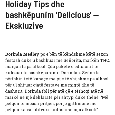
Holiday Tips dhe
bashkëpunim ‘Delicious’ —
Ekskluzive
Dorinda Medley
po e bën të këndshme këtë sezon
festash duke u bashkuar me Señorita, markën THC,
margarita pa alkool. Çdo paketë e edicionit të
kufizuar të bashkëpunimit Dorinda x Señorita
përfshin tetë kanaçe me pije të shijshme pa alkool
për t’i shijuar gjatë festave me miqtë dhe të
dashurit. Dorinda foli për atë që e tërhoqi atë në
markë në një deklaratë për shtyp, duke thënë: “Më
pëlqen të mbash pritjen, por jo gjithmonë më
pëlqen kaosi i ditës së ardhshme nga alkooli”.