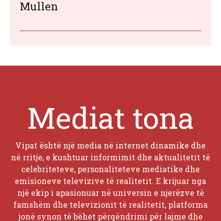
Mullen
Mediat tona
Vipat është një media në internet dinamike dhe
në rritje, e kushtuar informimit dhe aktualitetit të
celebriteteve, personaliteteve mediatike dhe
emisioneve televizive të realitetit. E krijuar nga
një ekip i apasionuar në universin e njerëzve të
famshëm dhe televizionit të realitetit, platforma
jonë synon të bëhet përqëndrimi për lajme dhe