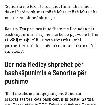
“Señorita më lejon të ruaj argëtimin dhe shijen
duke i bërë pushimet më të lehta, më të lehta dhe
më të këndshme,” shtoi ajo.
Reality Tea pati rastin të fliste me Dorindën për
bashkëpunimin e saj me markën e pijeve në fillim
të këtij muaji. Ylli i Bravo shpërtheu mbi
partneritetin, duke e përshkruar produktin si “të
shijshëm”.
Dorinda Medley shprehet për
bashkëpunimin e Senorita për
pushime
“[I’m] me shumë fat që punoj me Señorita
Margaritas për këtë bashkëpunim feste,” na tha
ajo. “Është një pije THC. Është e shijshme. Është e