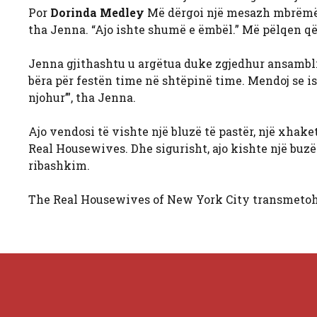
Por
Dorinda Medley
Më dërgoi një mesazh mbrëmë d
tha Jenna. “Ajo ishte shumë e ëmbël.” Më pëlqen q
Jenna gjithashtu u argëtua duke zgjedhur ansamblin
bëra për festën time në shtëpinë time. Mendoj se ishte
njohur’”, tha Jenna.
Ajo vendosi të vishte një bluzë të pastër, një xhake
Real Housewives. Dhe sigurisht, ajo kishte një buz
ribashkim.
The Real Housewives of New York City transmetohe