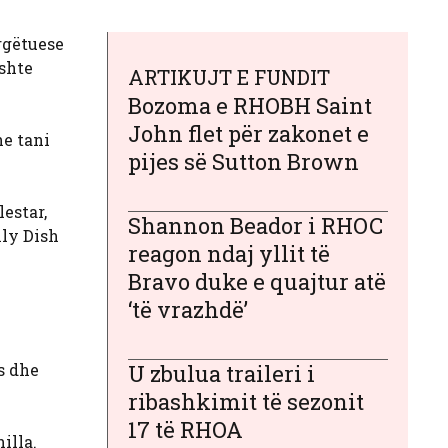
argëtuese
ishte
ARTIKUJT E FUNDIT
Bozoma e RHOBH Saint
John flet për zakonet e
he tani
pijes së Sutton Brown
estar,
Shannon Beador i RHOC
ily Dish
reagon ndaj yllit të
Bravo duke e quajtur atë
‘të vrazhdë’
s dhe
U zbulua traileri i
ribashkimit të sezonit
17 të RHOA
illa.