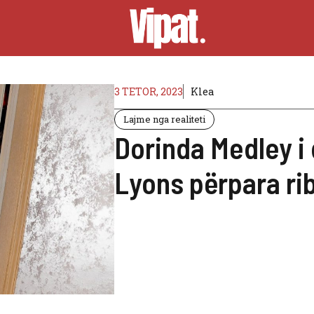
3 TETOR, 2023
Klea
Lajme nga realiteti
Dorinda Medley i
Lyons përpara ri