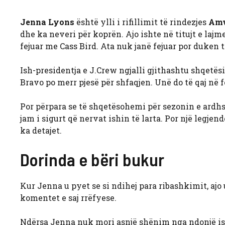
Jenna Lyons
është ylli i rifillimit të rindezjes
Amvi
dhe ka neveri për koprën. Ajo ishte në titujt e la
fejuar me Cass Bird. Ata nuk janë fejuar por duken 
Ish-presidentja e J.Crew ngjalli gjithashtu shqetë
Bravo po merr pjesë për shfaqjen. Unë do të qaj në
Por përpara se të shqetësohemi për sezonin e ardhs
jam i sigurt që nervat ishin të larta. Por një legj
ka detajet.
Dorinda e bëri bukur
Kur Jenna u pyet se si ndihej para ribashkimit, ajo
komentet e saj rrëfyese.
Ndërsa Jenna nuk mori asnjë shënim nga ndonjë ish-