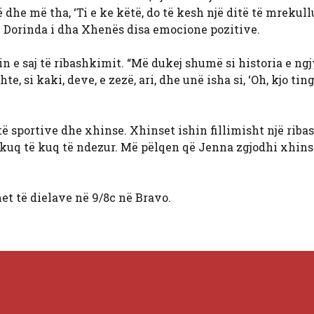
he më tha, ‘Ti e ke këtë, do të kesh një ditë të mrekull
ë Dorinda i dha Xhenës disa emocione pozitive.
 e saj të ribashkimit. “Më dukej shumë si historia e ng
, si kaki, deve, e zezë, ari, dhe unë isha si, ‘Oh, kjo tin
të sportive dhe xhinse. Xhinset ishin fillimisht një riba
ëkuq të kuq të ndezur. Më pëlqen që Jenna zgjodhi xhins
t të dielave në 9/8c në Bravo.