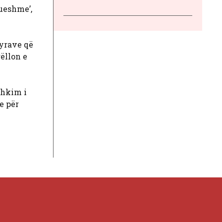
ueshme’,
jyrave që
gëllon e
shkim i
e për