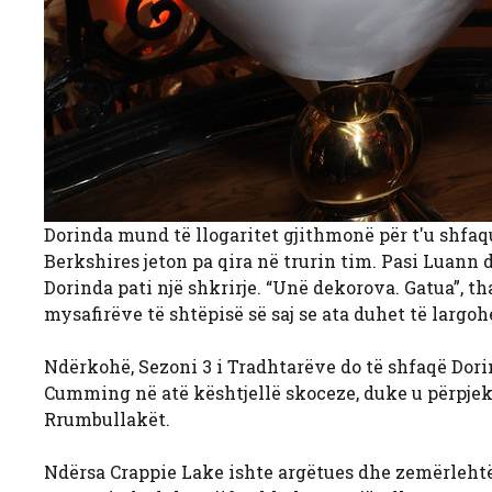
Dorinda mund të llogaritet gjithmonë për t'u shfaq
Berkshires jeton pa qira në trurin tim. Pasi Luann 
Dorinda pati një shkrirje. “Unë dekorova. Gatua”, tha 
mysafirëve të shtëpisë së saj se ata duhet të largo
Ndërkohë, Sezoni 3 i Tradhtarëve do të shfaqë Dor
Cumming në atë kështjellë skoceze, duke u përpjekur
Rrumbullakët.
Ndërsa Crappie Lake ishte argëtues dhe zemërlehtë,