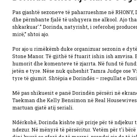
Pas gjashtë sezoneve të paharrueshme në RHONY, Dori
dhe përmbante fjalë të ushqyera me alkool. Ajo tha T
shkarkuar'.” Dorinda, natyrisht, i referohej produ
mirë,” shtoi ajo.
Por ajo u rimëkëmb duke organizuar sezonin e dyt
Stone Manor. Të gjithë të ftuarit ishin ish amvisa. 
humorit dhe komenteve të zjarrta. Në fund të fundi
jetën e tyre. Nëse nuk quheshit Tamra Judge ose V
tyre të gjumit. Shtëpia e Dorindës – rregullat e Dor
Më pas shikuesit e panë Dorindën përsëri në ekrane
Taekman dhe Kelly Bensimon në Real Housewives U
martuan gjatë atij seriali.
Ndërkohë, Dorinda kishte një prirje për të ndjekur te
ndezur. Në mënyrë të përsëritur. Vetëm për t'i bërë
dini kurrë se çfarë do të merrni, prandaj ajo do të 