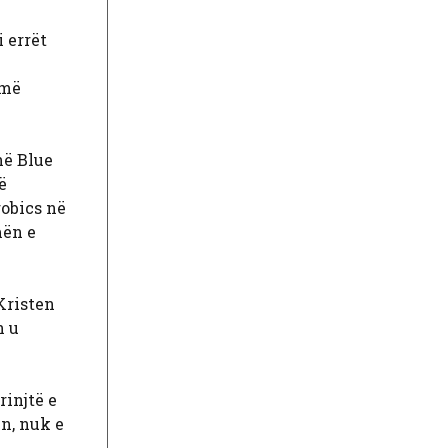
 errët
 më
në Blue
ë
robics në
mën e
Kristen
n u
rinjtë e
n, nuk e