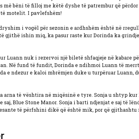
s më bëni të filloj me këtë dyshe të patrembur që përdor
të motelit. I pavlefshëm!
dryshim i vogël për sezonin e ardhshëm është në rregull
ë gjithë ishin miq, ka pasur raste kur Dorinda ka grindj
kur Luann nuk i rezervoi një biletë shfaqjeje në kabare pë
n. Në fund të fundit, Dorinda e ndihmoi Luann të merrt
nda e ndezur e kaloi mbrëmjen duke u turpëruar Luann, 
a arna të vështira në miqësinë e tyre. Sonja u shtyp kur
 saj, Blue Stone Manor. Sonja i barti ndjenjat e saj të lë
esante të përfshini dikë që është mik, por që gjithashtu
r