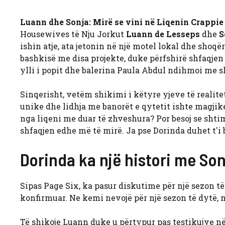
Luann dhe Sonja: Mirë se vini në Liqenin Crappie
Housewives të Nju Jorkut
Luann de Lesseps
dhe
S
ishin atje, ata jetonin në një motel lokal dhe sho
bashkisë me disa projekte, duke përfshirë shfaqjen
ylli i popit dhe balerina Paula Abdul ndihmoi me s
Sinqerisht, vetëm shikimi i këtyre yjeve të realitet
unike dhe lidhja me banorët e qytetit ishte magjik
nga liqeni me duar të zhveshura? Por besoj se shtimi
shfaqjen edhe më të mirë. Ja pse Dorinda duhet t'i
Dorinda ka një histori me So
Sipas Page Six, ka pasur diskutime për një sezon të
konfirmuar. Ne kemi nevojë për një sezon të dytë, n
Të shikoje Luann duke u përtypur pas testikujve në