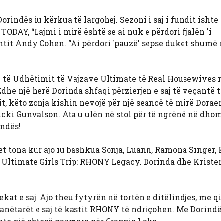
ndës iu kërkua të largohej. Sezoni i saj i fundit ishte i
ODAY, “Lajmi i mirë është se ai nuk e përdori fjalën 'i
centit Andy Cohen. “Ai përdori 'pauzë' sepse duket shumë
ë të Udhëtimit të Vajzave Ultimate të Real Housewives 
Edhe një herë Dorinda shfaqi përzierjen e saj të veçantë t
t, këto zonja kishin nevojë për një seancë të mirë Dorae
icki Gunvalson. Ata u ulën në stol për të ngrënë në dho
indës!
t tona kur ajo iu bashkua Sonja, Luann, Ramona Singer, 
ltimate Girls Trip: RHONY Legacy. Dorinda dhe Kriste
kat e saj. Ajo theu fytyrën në tortën e ditëlindjes, me qi
 anëtarët e saj të kastit RHONY të ndriçohen. Me Dorindë
ishte një shtesë gazmore për Crappie Lake.