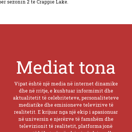
ër sezonin 2 të Crappie Lake.
Mediat tona
Vipat është një media në internet dinamike
dhe në rritje, e kushtuar informimit dhe
aktualitetit të celebriteteve, personaliteteve
mediatike dhe emisioneve televizive të
realitetit. E krijuar nga një ekip i apasionuar
në universin e njerëzve të famshëm dhe
televizionit të realitetit, platforma jonë