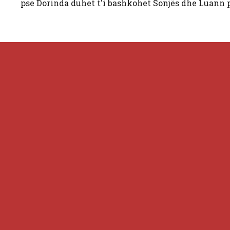
pse Dorinda duhet t'i bashkohet Sonjës dhe Luann p