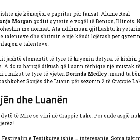
ishte një kënaqësi e papritur për fansat. Alume Real
onja Morgan
goditi qytetin e vogël të Benton, Illinois. 
qëroheshin me normat. Ata ndihmuan gjithashtu kryetarin
 e talenteve dhe shtimin e një këndi lojërash për qyteti
hfaqjen e talenteve.
it jashtë elementit të tyre të kryenin detyra, të kishin 
e. A do ta harrojë dikush që Luann tërhiqte një mustak 
 i mikut të tyre të vjetër,
Dorinda Medley
, mund ta bë
 bashkohet Sonjës dhe Luann për sezonin 2 të Crappie La
njën dhe Luanën
 dytë të Mirë se vini në Crappie Lake. Por ende asgjë nu
jerëz!
 Festivalin e Testikujve ishte … interesante. Sonja taki