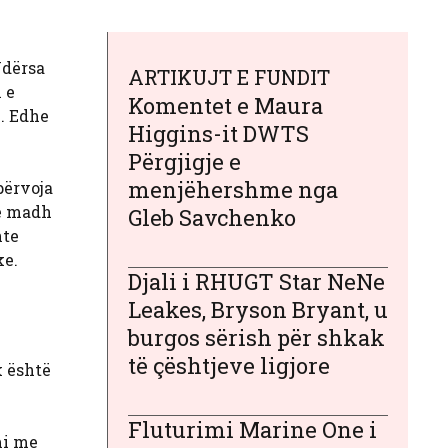
Ndërsa
ARTIKUJT E FUNDIT
 e
Komentet e Maura
n. Edhe
Higgins-it DWTS
Përgjigje e
menjëhershme nga
përvoja
të madh
Gleb Savchenko
nte
ke.
Djali i RHUGT Star NeNe
Leakes, Bryson Bryant, u
burgos sërish për shkak
të çështjeve ligjore
k është
Fluturimi Marine One i
mi me