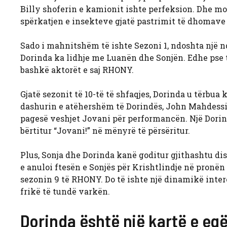
Billy shoferin e kamionit ishte perfeksion. Dhe mo
spërkatjen e insekteve gjatë pastrimit të dhomave 
Sado i mahnitshëm të ishte Sezoni 1, ndoshta një n
Dorinda ka lidhje me Luanën dhe Sonjën. Edhe pse t
bashkë aktorët e saj RHONY.
Gjatë sezonit të 10-të të shfaqjes, Dorinda u tërbua 
dashurin e atëhershëm të Dorindës, John Mahdessia
pagesë veshjet Jovani për performancën. Një Dori
bërtitur “Jovani!” në mënyrë të përsëritur.
Plus, Sonja dhe Dorinda kanë goditur gjithashtu dis
e anuloi ftesën e Sonjës për Krishtlindje në pronën e
sezonin 9 të RHONY. Do të ishte një dinamikë inter
frikë të tundë varkën.
Dorinda është një kartë e egë