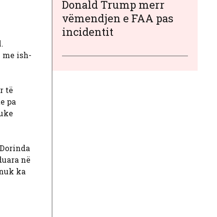
Donald Trump merr
vëmendjen e FAA pas
incidentit
.
e me ish-
r të
e pa
duke
 Dorinda
nduara në
 nuk ka