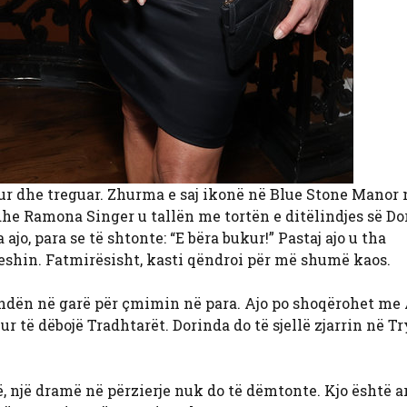
ur dhe treguar. Zhurma e saj ikonë në Blue Stone Manor 
dhe Ramona Singer u tallën me tortën e ditëlindjes së Do
ajo, para se të shtonte: “E bëra bukur!” Pastaj ajo u tha
heshin. Fatmirësisht, kasti qëndroi për më shumë kaos.
indën në garë për çmimin në para. Ajo po shoqërohet me
 të dëbojë Tradhtarët. Dorinda do të sjellë zjarrin në T
 një dramë në përzierje nuk do të dëmtonte. Kjo është a