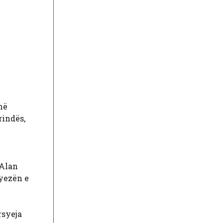
në
rindës,
 Alan
ryezën e
rsyeja