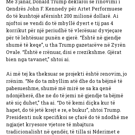
Më 3 janar, Donald Trump deklaroi se rinovimi i
Qendrës John F. Kennedy për Artet Performuese
do të kushtojë afërsisht 200 milionë dollarë. Ai
njoftoi se vendi do të mbyllë dyert e tij pas 4
korrikut për një periudhë të vlerësuar dyvjeçare
për të lehtësuar punën e gjerë. “Është në gjendje
shumë të keqe”, u tha Trump gazetarëve në Zyrën
Ovale. “Është e rrënuar, disi e rrezikshme. Gjërat
bien nga tavanet,” shtoi ai.
Ai më tej ka theksuar se projekti është renovim, jo ​​
rrënim. “Ne do ta mbyllim atë dhe do ta bëjmë të
pabesueshme, shumë më mirë se sa ka qenë
ndonjëherë, dhe ne do të jemi në gjendje ta bëjmë
atë siç duhet,” tha ai. “Do të kemi diçka kur të
hapet, do të jetë krejt e re, e bukur”, shtoi Trump.
Presidenti nuk specifikoi se çfarë do të ndodhë me
ngjarjet kryesore vjetore të mbajtura
tradicionalisht në qendër, të tilla si Nderimet e