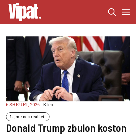
Skip
M
to
content
5 SHKURT, 2026
Klea
Lajme nga realiteti
Donald Trump zbulon koston