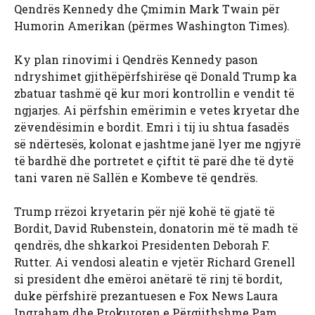
Qendrës Kennedy dhe Çmimin Mark Twain për
Humorin Amerikan (përmes Washington Times).
Ky plan rinovimi i Qendrës Kennedy pason
ndryshimet gjithëpërfshirëse që Donald Trump ka
zbatuar tashmë që kur mori kontrollin e vendit të
ngjarjes. Ai përfshin emërimin e vetes kryetar dhe
zëvendësimin e bordit. Emri i tij iu shtua fasadës
së ndërtesës, kolonat e jashtme janë lyer me ngjyrë
të bardhë dhe portretet e çiftit të parë dhe të dytë
tani varen në Sallën e Kombeve të qendrës.
Trump rrëzoi kryetarin për një kohë të gjatë të
Bordit, David Rubenstein, donatorin më të madh të
qendrës, dhe shkarkoi Presidenten Deborah F.
Rutter. Ai vendosi aleatin e vjetër Richard Grenell
si president dhe emëroi anëtarë të rinj të bordit,
duke përfshirë prezantuesen e Fox News Laura
Ingraham dhe Prokuroren e Përgjithshme Pam