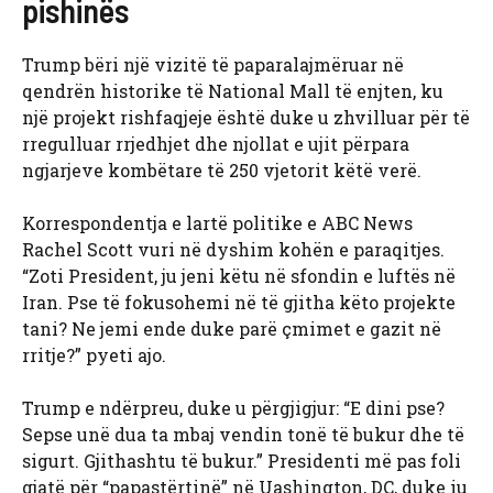
pishinës
Trump bëri një vizitë të paparalajmëruar në
qendrën historike të National Mall të enjten, ku
një projekt rishfaqjeje është duke u zhvilluar për të
rregulluar rrjedhjet dhe njollat ​​e ujit përpara
ngjarjeve kombëtare të 250 vjetorit këtë verë.
Korrespondentja e lartë politike e ABC News
Rachel Scott vuri në dyshim kohën e paraqitjes.
“Zoti President, ju jeni këtu në sfondin e luftës në
Iran. Pse të fokusohemi në të gjitha këto projekte
tani? Ne jemi ende duke parë çmimet e gazit në
rritje?” pyeti ajo.
Trump e ndërpreu, duke u përgjigjur: “E dini pse?
Sepse unë dua ta mbaj vendin tonë të bukur dhe të
sigurt. Gjithashtu të bukur.” Presidenti më pas foli
gjatë për “papastërtinë” në Uashington, DC, duke iu