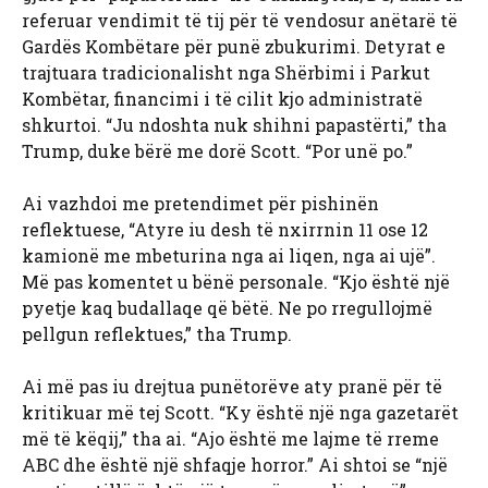
referuar vendimit të tij për të vendosur anëtarë të
Gardës Kombëtare për punë zbukurimi. Detyrat e
trajtuara tradicionalisht nga Shërbimi i Parkut
Kombëtar, financimi i të cilit kjo administratë
shkurtoi. “Ju ndoshta nuk shihni papastërti,” tha
Trump, duke bërë me dorë Scott. “Por unë po.”
Ai vazhdoi me pretendimet për pishinën
reflektuese, “Atyre iu desh të nxirrnin 11 ose 12
kamionë me mbeturina nga ai liqen, nga ai ujë”.
Më pas komentet u bënë personale. “Kjo është një
pyetje kaq budallaqe që bëtë. Ne po rregullojmë
pellgun reflektues,” tha Trump.
Ai më pas iu drejtua punëtorëve aty pranë për të
kritikuar më tej Scott. “Ky është një nga gazetarët
më të këqij,” tha ai. “Ajo është me lajme të rreme
ABC dhe është një shfaqje horror.” Ai shtoi se “një