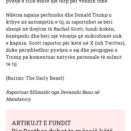
pyetje e tillë është një turp për vendin tonë”.
Ndërsa ngjarja përfundoi dhe Donald Trump u
kthye në automjetin e tij, ai raportohet se bëri
shenjë në drejtim të Rachel Scott, tundi kokën,
buzëqeshi dhe bëri një vërejtje që mikrofonët nuk
e kapnin. Scott raportoi për këtë në X (ish Twitter),
duke përmbledhur pyetjen e saj dhe përgjigjen e
Trump pa komentuar natyrën personale të sulmit
të tij.
(Burimi: The Daily Beast)
Raportuar fillimisht nga Devanshi Basu në
Mandatory.
ARTIKUJT E FUNDIT