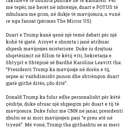
takimeve të shumta publike në të kaluarën. Për
më tepër, më herët në mbrëmje, duart e POTUS të
mbuluara me grim, në dukje të mavijosura, u vunë
re nga fansat (përmes The Mirror US).
Duart e Trump kanë qenë një temë debati për një
kohë të gjatë. Arsyet e shumta i janë atribuar
shpesh mavijosjes misterioze. Duke iu drejtuar
shqetësimit në fillim të këtij viti, Sekretarja e
Shtypit e Shtëpisë së Bardhë Karoline Leavitt tha:
“Presidenti Trump ka mavijosje në dorën e tij,
sepse ai vazhdimisht punon dhe shtrëngon duart
gjatë gjithë ditës, çdo ditë”.
Donald Trump ka folur edhe personalisht për këtë
çështje, duke ofruar një shpjegim për duart e tij të
mavijosura. Duke folur me CNN në janar, presidenti
zbuloi se ai mori mavijosjen pasi “e preu atë në
tryezë”. Më vonë, Trump tha gjithashtu se ai merr