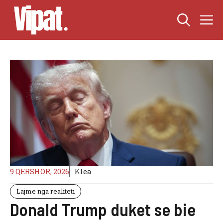
Skip
M
to
content
9 QERSHOR, 2026
Klea
Lajme nga realiteti
Donald Trump duket se bie