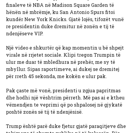
finaleve të NBA në Madison Square Garden të
hënën në mbrëmje, ku San Antonio Spurs fitoi
kundër New York Knicks. Gjatë lojës, tifozët vunë
re presidentin duke dremitur në zonën e tij të
ndenjëseve VIP.
Një video e shkurtër që kap momentin u bë shpejt
virale në rrjetet sociale. Klipi tregon Trumpin të
ulur me duar të mbledhura në prehër, me sy të
mbyllur. Sipas raportimeve, ai dukej se dremitej
për rreth 45 sekonda, me kokën e ulur pak.
Pak çaste më vonë, presidenti u zgjua papritmas
dhe hodhi një vështrim përreth. Më pas ai e ktheu
vëmendjen te veprimi që po shpalosej në gjykatë
poshtë zonës së tij të ndenjësisë.
Trump është parë duke fjetur gjatë paraqitjeve dhe