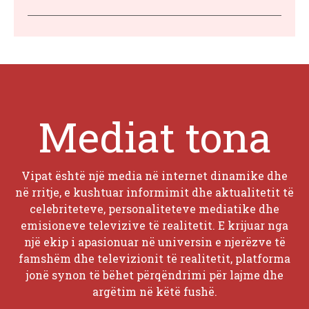
Mediat tona
Vipat është një media në internet dinamike dhe
në rritje, e kushtuar informimit dhe aktualitetit të
celebriteteve, personaliteteve mediatike dhe
emisioneve televizive të realitetit. E krijuar nga
një ekip i apasionuar në universin e njerëzve të
famshëm dhe televizionit të realitetit, platforma
jonë synon të bëhet përqëndrimi për lajme dhe
argëtim në këtë fushë.