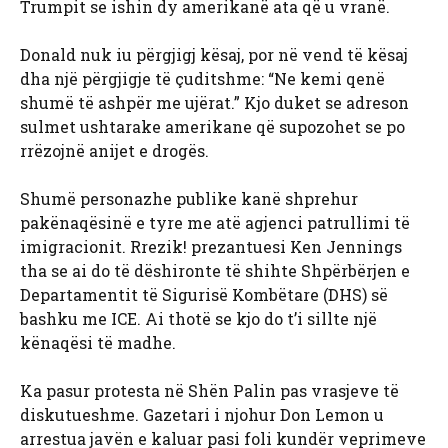
Trumpit se ishin dy amerikanë ata që u vranë.
Donald nuk iu përgjigj kësaj, por në vend të kësaj
dha një përgjigje të çuditshme: “Ne kemi qenë
shumë të ashpër me ujërat.” Kjo duket se adreson
sulmet ushtarake amerikane që supozohet se po
rrëzojnë anijet e drogës.
Shumë personazhe publike kanë shprehur
pakënaqësinë e tyre me atë agjenci patrullimi të
imigracionit. Rrezik! prezantuesi Ken Jennings
tha se ai do të dëshironte të shihte Shpërbërjen e
Departamentit të Sigurisë Kombëtare (DHS) së
bashku me ICE. Ai thotë se kjo do t’i sillte një
kënaqësi të madhe.
Ka pasur protesta në Shën Palin pas vrasjeve të
diskutueshme. Gazetari i njohur Don Lemon u
arrestua javën e kaluar pasi foli kundër veprimeve