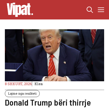
Skip
M
to
content
8 SHKURT, 2026
Klea
Lajme nga realiteti
Donald Trump bëri thirrje