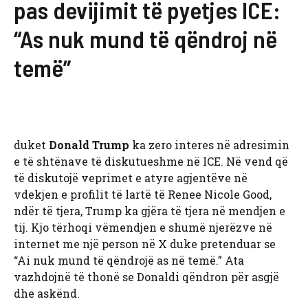
pas devijimit të pyetjes ICE:
“As nuk mund të qëndroj në
temë”
duket
Donald Trump
ka zero interes në adresimin
e të shtënave të diskutueshme në ICE. Në vend që
të diskutojë veprimet e atyre agjentëve në
vdekjen e profilit të lartë të Renee Nicole Good,
ndër të tjera, Trump ka gjëra të tjera në mendjen e
tij. Kjo tërhoqi vëmendjen e shumë njerëzve në
internet me një person në X duke pretenduar se
“Ai nuk mund të qëndrojë as në temë.” Ata
vazhdojnë të thonë se Donaldi qëndron për asgjë
dhe askënd.