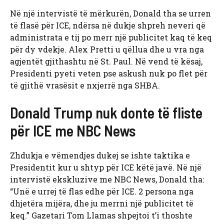
Në një intervistë të mërkurën, Donald tha se urren
të flasë për ICE, ndërsa në dukje shpreh neveri që
administrata e tij po merr një publicitet kaq të keq
për dy vdekje. Alex Pretti u qëllua dhe u vra nga
agjentët gjithashtu në St. Paul. Në vend të kësaj,
Presidenti pyeti veten pse askush nuk po flet për
të gjithë vrasësit e nxjerrë nga SHBA.
Donald Trump nuk donte të fliste
për ICE me NBC News
Zhdukja e vëmendjes dukej se ishte taktika e
Presidentit kur u shtyp për ICE këtë javë. Në një
intervistë ekskluzive me NBC News, Donald tha:
“Unë e urrej të flas edhe për ICE. 2 persona nga
dhjetëra mijëra, dhe ju merrni një publicitet të
keq.” Gazetari Tom Llamas shpejtoi t’i thoshte