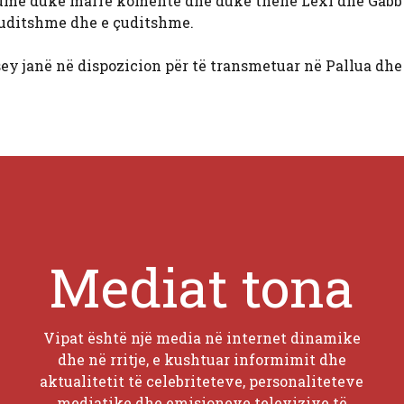
shumë duke marrë komente dhe duke thënë Lexi dhe Gab
 çuditshme dhe e çuditshme.
ey janë në dispozicion për të transmetuar në Pallua dh
Mediat tona
Vipat është një media në internet dinamike
dhe në rritje, e kushtuar informimit dhe
aktualitetit të celebriteteve, personaliteteve
mediatike dhe emisioneve televizive të