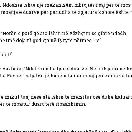
s. Ndoshta ishte një mekanizëm mbrojtës i saj për të mos
e mbajtja e duarve për periudha të zgjatura kohore është 
 “Herën e parë që ata ishin në vëzhgim se çfarë ndodh
he unë doja t’i godisja në fytyrë përmes TV.”
kujt!”
o vazhdoi, “Ndaloni mbajtjen e duarve! Ne nuk jemi në k
 dhe Rachel patjetër që kanë ndaluar mbajtjen e duarve ta
 e mikut tuaj nëse ata ishin të mërzitur ose duke kaluar 
 për të mbajtur duart tërë ribashkimin.