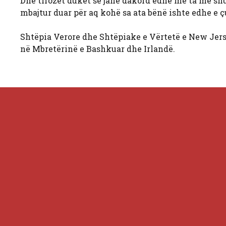
Dhe tifozët duket se janë dakord edhe me ta me 
mbajtur duar për aq kohë sa ata bënë ishte edhe e
Shtëpia Verore dhe Shtëpiake e Vërtetë e New Jers
në Mbretërinë e Bashkuar dhe Irlandë.