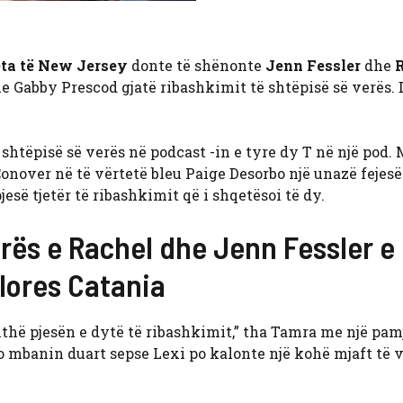
eta të New Jersey
donte të shënonte
Jenn Fessler
dhe
he Gabby Prescod gjatë ribashkimit të shtëpisë së verës.
htëpisë së verës në podcast -in e tyre dy T në një pod. 
Conover në të vërtetë bleu Paige Desorbo një unazë fejesë
jesë tjetër të ribashkimit që i shqetësoi të dy.
rës e Rachel dhe Jenn Fessler e
olores Catania
ithë pjesën e dytë të ribashkimit,” tha Tamra me një pam
 mbanin duart sepse Lexi po kalonte një kohë mjaft të v