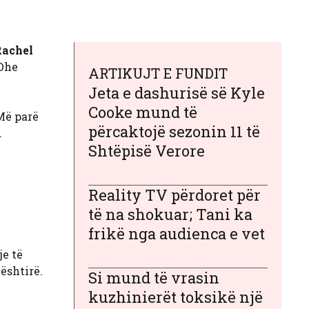
Rachel
 Dhe
ARTIKUJT E FUNDIT
Jeta e dashurisë së Kyle
Cooke mund të
Më parë
përcaktojë sezonin 11 të
.
Shtëpisë Verore
Reality TV përdoret për
të na shokuar; Tani ka
frikë nga audienca e vet
je të
ështirë.
Si mund të vrasin
kuzhinierët toksikë një