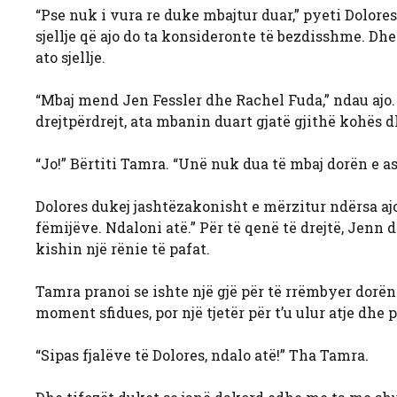
“Pse nuk i vura re duke mbajtur duar,” pyeti Dolore
sjellje që ajo do ta konsideronte të bezdisshme. Dh
ato sjellje.
“Mbaj mend Jen Fessler dhe Rachel Fuda,” ndau ajo.
drejtpërdrejt, ata mbanin duart gjatë gjithë kohës d
“Jo!” Bërtiti Tamra. “Unë nuk dua të mbaj dorën e as
Dolores dukej jashtëzakonisht e mërzitur ndërsa aj
fëmijëve. Ndaloni atë.” Për të qenë të drejtë, Jenn
kishin një rënie të pafat.
Tamra pranoi se ishte një gjë për të rrëmbyer dorën
moment sfidues, por një tjetër për t’u ulur atje dhe
“Sipas fjalëve të Dolores, ndalo atë!” Tha Tamra.