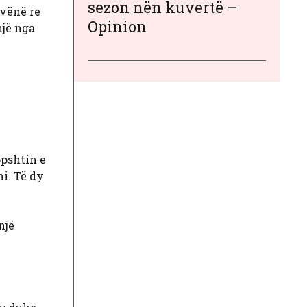
sezon nën kuvertë –
 vënë re
Opinion
një nga
opshtin e
ni. Të dy
një