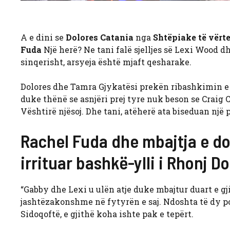
A e dini se
Dolores Catania
nga
Shtëpiake të vërt
Fuda
Një herë? Ne tani falë sjelljes së Lexi Wood d
sinqerisht, arsyeja është mjaft qesharake.
Dolores dhe Tamra Gjykatësi prekën ribashkimin e s
duke thënë se asnjëri prej tyre nuk beson se Craig 
Vështirë njësoj. Dhe tani, atëherë ata biseduan një p
Rachel Fuda dhe mbajtja e do
irrituar bashkë-ylli i Rhonj D
“Gabby dhe Lexi u ulën atje duke mbajtur duart e gj
jashtëzakonshme në fytyrën e saj. Ndoshta të dy po
Sidoqoftë, e gjithë koha ishte pak e tepërt.