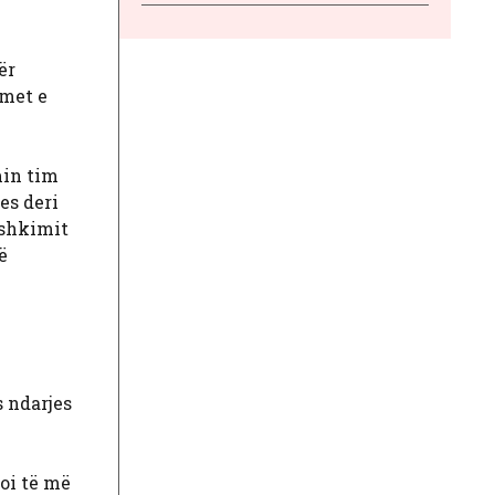
ër
imet e
min tim
es deri
ashkimit
ë
s ndarjes
loi të më