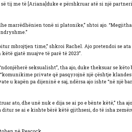
 tij me të [Ariana]duke e përshkruar atë si një partneri
he marrëdhënien tonë si platonike,” shtoi ajo. “Megjithat
ë ndryshme.”
itur mbrojtjen time,” shkroi Rachel. Ajo pretendoi se ata 
këtë gjatë muajve të parë të 2023”.
ndonjëherë seksualisht”, tha ajo, duke theksuar se këto 
si “komunikime private që pasqyrojnë një çështje klandes
vate u kapën pa dijeninë e saj, ndërsa ajo ishte “në një ba
uar ato, dhe unë nuk e dija se ai po e bënte këtë,” tha ajo
 ditur se ai e kishte bërë këtë gjithsesi, do të isha zemë
tohen në Peacock.