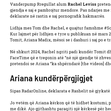
Vanderpump Rregullat alum
Rachel Leviss
prete
gjendja e saj e pambrojtur mendore. Pas ndarjes me i
deklarate në rastin e saj pornografik hakmarrës.
Lidhja mes Tom dhe Rachel, e quajtur famshme #Sca
Kur lajmet për lidhjen e tyre u publikuan në mars 2
Tomit, Ariana Madix, mësoi se i dashuri i saj po e tr
Në shkurt 2024, Rachel ngriti padi kundër Tomit dh
FaceTime që e tregonin atë “në një gjendje të zhves
pretendoi se Ariana “ka shpërndarë [the videos] dhe/
Ariana kundërpërgjigjet
Sipas RadarOnline, deklarata e Rashelit në gjykatë j
Jo vetëm që Ariana kërkon që të hidhet kostumi, p
me dikë. Ajo gjithashtu paraqiti një kërkesë për heq