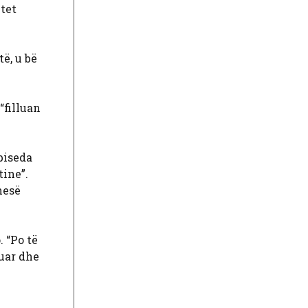
tet
ë, u bë
“filluan
biseda
tine”.
nesë
. “Po të
ruar dhe