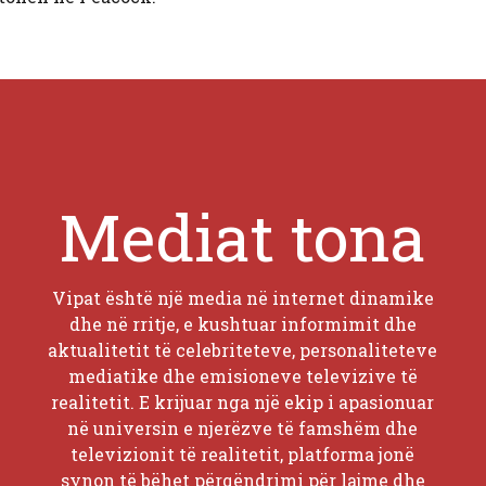
Mediat tona
Vipat është një media në internet dinamike
dhe në rritje, e kushtuar informimit dhe
aktualitetit të celebriteteve, personaliteteve
mediatike dhe emisioneve televizive të
realitetit. E krijuar nga një ekip i apasionuar
në universin e njerëzve të famshëm dhe
televizionit të realitetit, platforma jonë
synon të bëhet përqëndrimi për lajme dhe