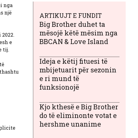
oi nga
s një
ARTIKUJT E FUNDIT
Big Brother duhet ta
mësojë këtë mësim nga
 2022.
BBCAN & Love Island
esh e
tij.
Ideja e këtij fituesi të
të
mbijetuarit për sezonin
ithashtu
e ri mund të
funksionojë
Kjo kthesë e Big Brother
do të eliminonte votat e
hershme unanime
plicite