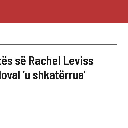
ës së Rachel Leviss
val ‘u shkatërrua’