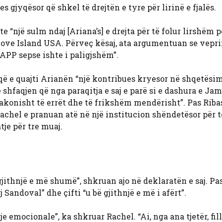
s gjyqësor që shkel të drejtën e tyre për lirinë e fjalës.
hte “një sulm ndaj [Ariana’s] e drejta për të folur lirshëm p
i Love Island USA. Përveç kësaj, ata argumentuan se vepr
PP sepse ishte i paligjshëm”.
 që e quajti Arianën “një kontribues kryesor në shqetësi
 shfaqjen që nga paraqitja e saj e parë si e dashura e Jam
zakonisht të errët dhe të frikshëm mendërisht”. Pas Rib
Rachel e pranuan atë në një institucion shëndetësor për t
je për tre muaj.
gjithnjë e më shumë”, shkruan ajo në deklaratën e saj. Pa
ej Sandoval” dhe çifti “u bë gjithnjë e më i afërt”.
e emocionale”, ka shkruar Rachel. “Ai, nga ana tjetër, fil