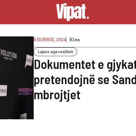
8 KORRIK, 2024
Klea
Lajme nga realiteti
Dokumentet e gjykat
pretendojnë se Sando
mbrojtjet