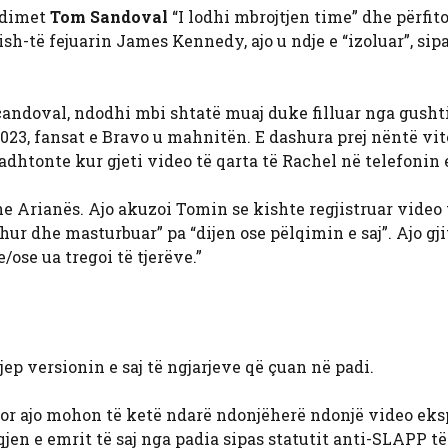
ndimet
Tom Sandoval
“I lodhi mbrojtjen time” dhe përfit
sh-të fejuarin James Kennedy, ajo u ndje e “izoluar”, sipa
ndoval, ndodhi mbi shtatë muaj duke filluar nga gushti
023, fansat e Bravo u mahnitën. E dashura prej nëntë vit
adhtonte kur gjeti video të qarta të Rachel në telefonin e 
e Arianës. Ajo akuzoi Tomin se kishte regjistruar video 
hur dhe masturbuar” pa “dijen ose pëlqimin e saj”. Ajo gj
ose ua tregoi të tjerëve.”
ep versionin e saj të ngjarjeve që çuan në padi.
or ajo mohon të ketë ndarë ndonjëherë ndonjë video eks
jen e emrit të saj nga padia sipas statutit anti-SLAPP të