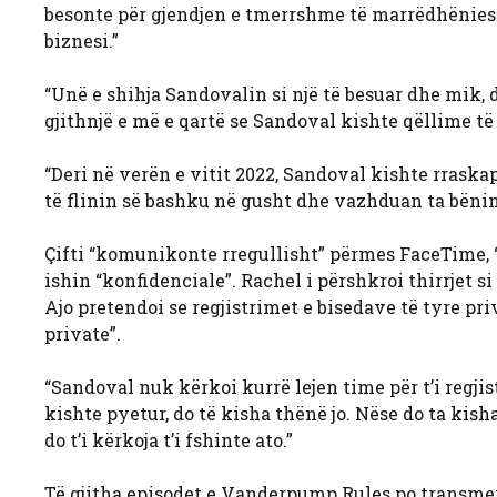
besonte për gjendjen e tmerrshme të marrëdhënies së
biznesi.”
“Unë e shihja Sandovalin si një të besuar dhe mik, d
gjithnjë e më e qartë se Sandoval kishte qëllime t
“Deri në verën e vitit 2022, Sandoval kishte rraskap
të flinin së bashku në gusht dhe vazhduan ta bënin 
Çifti “komunikonte rregullisht” përmes FaceTime, “
ishin “konfidenciale”. Rachel i përshkroi thirrjet 
Ajo pretendoi se regjistrimet e bisedave të tyre pri
private”.
“Sandoval nuk kërkoi kurrë lejen time për t’i regjistr
kishte pyetur, do të kisha thënë jo. Nëse do ta kisha
do t’i kërkoja t’i fshinte ato.”
Të gjitha episodet e Vanderpump Rules po transme