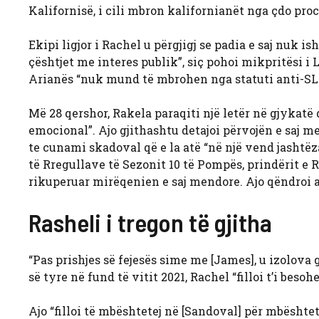
Kalifornisë, i cili mbron kalifornianët nga çdo proce
Ekipi ligjor i Rachel u përgjigj se padia e saj nuk is
çështjet me interes publik”, siç pohoi mikpritësi 
Arianës “nuk mund të mbrohen nga statuti anti-SLA
Më 28 qershor, Rakela paraqiti një letër në gjykatë
emocional”. Ajo gjithashtu detajoi përvojën e saj me
te cunami skadoval që e la atë “në një vend jashtë
të Rregullave të Sezonit 10 të Pompës, prindërit e 
rikuperuar mirëqenien e saj mendore. Ajo qëndroi at
Rasheli i tregon të gjitha
“Pas prishjes së fejesës sime me [James], u izolova 
së tyre në fund të vitit 2021, Rachel “filloi t’i besoh
Ajo “filloi të mbështetej në [Sandoval] për mbështetj