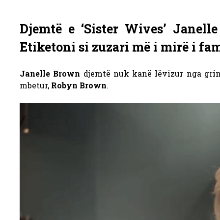
Djemtë e ‘Sister Wives’ Janell
Etiketoni si zuzari më i mirë i fam
Janelle Brown
djemtë nuk kanë lëvizur nga gri
mbetur,
Robyn Brown
.