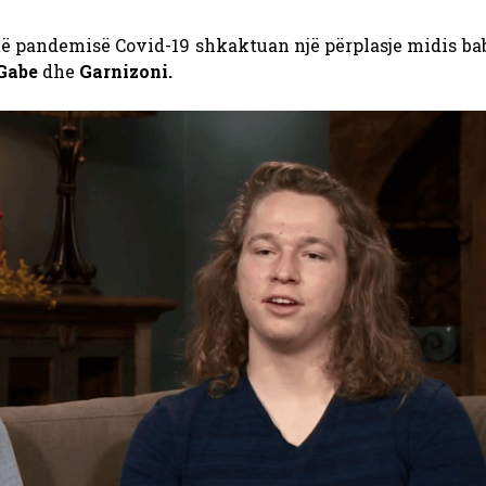
të pandemisë Covid-19 shkaktuan një përplasje midis bab
Gabe
dhe
Garnizoni.