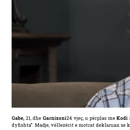
Gabe,
21, dhe
Garnizoni
24 vjeç, u përplas me
Kodi
dyfishta”. Madje, vëllezërit e motrat deklaruan se 