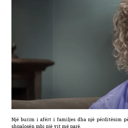
Një burim i afërt i familjes dha një përditësim p
shpalosën mbi një vit më parë.