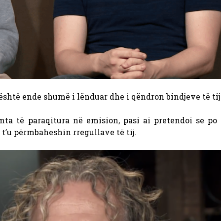
shtë ende shumë i lënduar dhe i qëndron bindjeve të tij.
mta të paraqitura në emision, pasi ai pretendoi se po
 t’u përmbaheshin rregullave të tij.