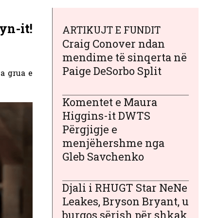
yn-it!
ARTIKUJT E FUNDIT
Craig Conover ndan
mendime të sinqerta në
Paige DeSorbo Split
a grua e
Komentet e Maura
Higgins-it DWTS
Përgjigje e
menjëhershme nga
Gleb Savchenko
Djali i RHUGT Star NeNe
Leakes, Bryson Bryant, u
burgos sërish për shkak