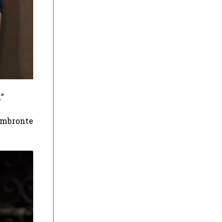
”
 mbronte