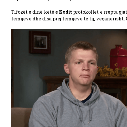
Tifozët e dinë këtë
e Kodit
protokollet e rrepta gja
fëmijëve dhe disa prej fëmijëve të tij, veçanërisht,