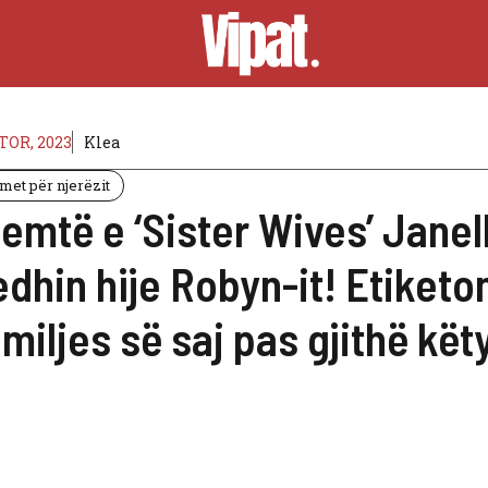
TOR, 2023
Klea
jmet për njerëzit
jemtë e ‘Sister Wives’ Janel
dhin hije Robyn-it! Etiketoni
miljes së saj pas gjithë kët