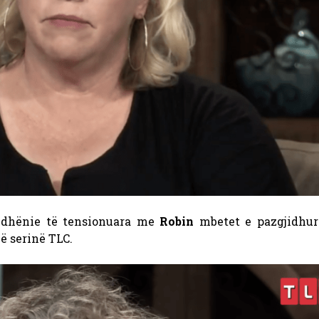
dhënie të tensionuara me
Robin
mbetet e pazgjidhu
në serinë TLC.