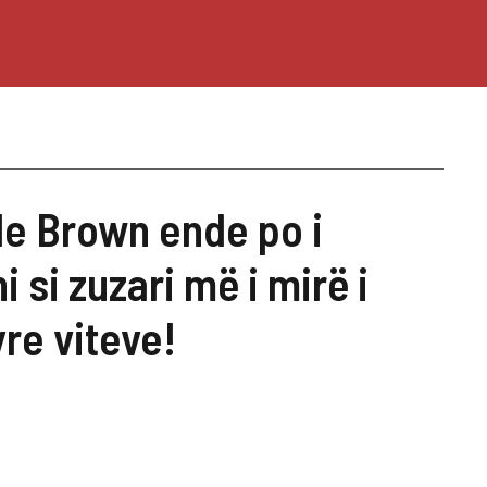
le Brown ende po i
 si zuzari më i mirë i
yre viteve!