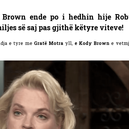
e Brown ende po i hedhin hije Rob
iljes së saj pas gjithë këtyre viteve!
ndja e tyre me
Gratë Motra
yll,
e Kody Brown
e vetmj