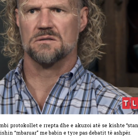
mbi protokollet e rrepta dhe e akuzoi atë se kishte “sta
kishin “mbaruar” me babin e tyre pas debatit të ashpër.