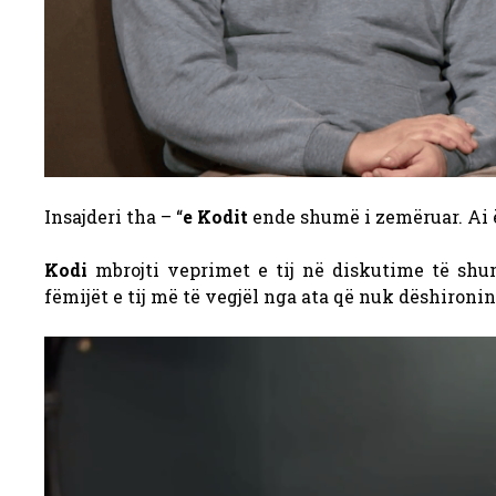
Insajderi tha – “
e Kodit
ende shumë i zemëruar. Ai ë
Kodi
mbrojti veprimet e tij në diskutime të shu
fëmijët e tij më të vegjël nga ata që nuk dëshironin