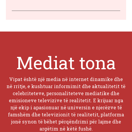
Mediat tona
Vipat është një media në internet dinamike dhe
në rritje, e kushtuar informimit dhe aktualitetit të
celebriteteve, personaliteteve mediatike dhe
emisioneve televizive të realitetit. E krijuar nga
një ekip i apasionuar në universin e njerëzve të
famshëm dhe televizionit të realitetit, platforma
jonë synon të bëhet përqëndrimi për lajme dhe
argëtim në këtë fushë.