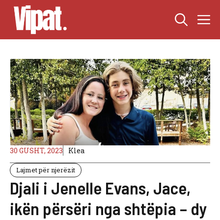
Skip
M
to
content
30 GUSHT, 2023
Klea
Lajmet për njerëzit
Djali i Jenelle Evans, Jace,
ikën përsëri nga shtëpia – dy