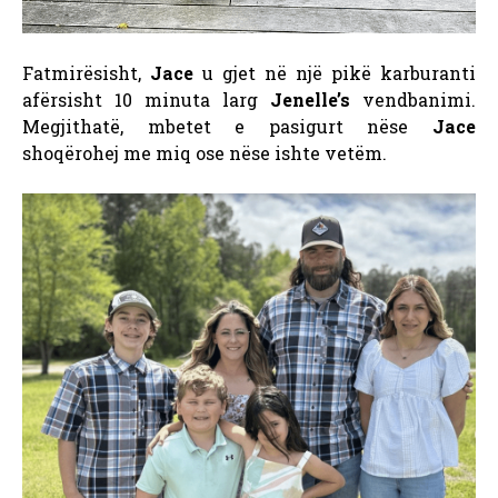
Fatmirësisht,
Jace
u gjet në një pikë karburanti
afërsisht 10 minuta larg
Jenelle’s
vendbanimi.
Megjithatë, mbetet e pasigurt nëse
Jace
shoqërohej me miq ose nëse ishte vetëm.