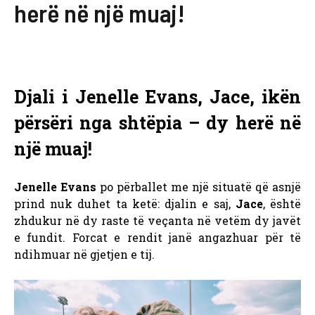
herë në një muaj!
Djali i Jenelle Evans, Jace, ikën
përsëri nga shtëpia – dy herë në
një muaj!
Jenelle Evans
po përballet me një situatë që asnjë
prind nuk duhet ta ketë: djalin e saj,
Jace
, është
zhdukur në dy raste të veçanta në vetëm dy javët
e fundit. Forcat e rendit janë angazhuar për të
ndihmuar në gjetjen e tij.