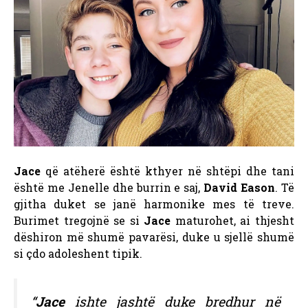
Jace
që atëherë është kthyer në shtëpi dhe tani
është me Jenelle dhe burrin e saj,
David Eason
. Të
gjitha duket se janë harmonike mes të treve.
Burimet tregojnë se si
Jace
maturohet, ai thjesht
dëshiron më shumë pavarësi, duke u sjellë shumë
si çdo adoleshent tipik.
“
Jace
ishte jashtë duke bredhur në