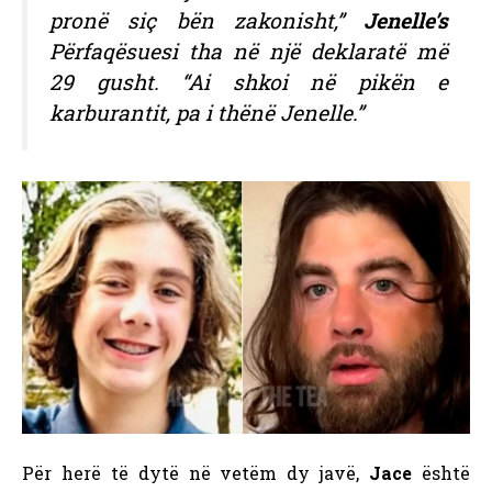
pronë siç bën zakonisht,”
Jenelle’s
Përfaqësuesi tha në një deklaratë më
29 gusht. “Ai shkoi në pikën e
karburantit, pa i thënë Jenelle.”
Për herë të dytë në vetëm dy javë,
Jace
është