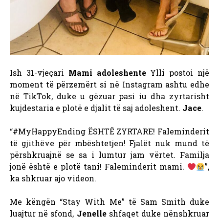
Ish 31-vjeçari
Mami adoleshente
Ylli postoi një
moment të përzemërt si në Instagram ashtu edhe
në TikTok, duke u gëzuar pasi iu dha zyrtarisht
kujdestaria e plotë e djalit të saj adoleshent.
Jace
.
“#MyHappyEnding ËSHTË ZYRTARE! Faleminderit
të gjithëve për mbështetjen! Fjalët nuk mund të
përshkruajnë se sa i lumtur jam vërtet. Familja
jonë është e plotë tani! Faleminderit mami.
”,
ka shkruar ajo videon.
Me këngën “Stay With Me” të Sam Smith duke
luajtur në sfond,
Jenelle
shfaqet duke nënshkruar