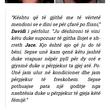
“Kështu që të gjithë me të vërtetë
mendoni se e dini se për çfarë po flisni,”
Davidi
i përfolur. “Ju dëshironi të vini
këtu duke supozuar të gjitha llojet e sh-
rreth
Jace.
Kjo është ajo që ju do të
bëni. Sepse unë kam qenë këtu jashtë
duke vrapuar nëpër pyll për dy orë e
gjysmë duke u përpjekur ta gjej atë. Po.
Unë jam ulur në kondicioner dhe jam
përpjekur të freskohem. Sepse
pothuajse pata një goditje nga
nxehtësia duke u përpjekur të gjeja këtë
fëmijë.”