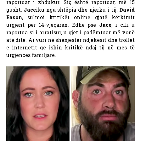
raportuar i zhdukur. Siç është raportuar, më 15
gusht,
Jace
iku nga shtëpia dhe njerku i tij,
David
Eason
, sulmoi kritikët online gjatë kërkimit
urgjent për 14-vjeçaren. Edhe pse
Jace
, i cili u
raportua si i arratisur, u gjet i padëmtuar më vonë
atë ditë. Ai vuri në shënjestër ndjekësit dhe trollët
e internetit që ishin kritikë ndaj tij në mes të
urgjencës familjare.