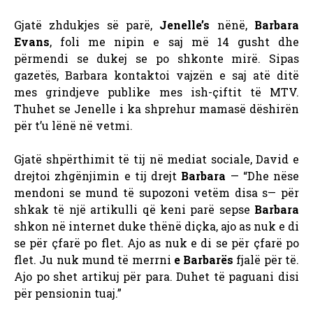
Gjatë zhdukjes së parë,
Jenelle’s
nënë,
Barbara
Evans
, foli me nipin e saj më 14 gusht dhe
përmendi se dukej se po shkonte mirë. Sipas
gazetës, Barbara kontaktoi vajzën e saj atë ditë
mes grindjeve publike mes ish-çiftit të MTV.
Thuhet se Jenelle i ka shprehur mamasë dëshirën
për t’u lënë në vetmi.
Gjatë shpërthimit të tij në mediat sociale, David e
drejtoi zhgënjimin e tij drejt
Barbara
— “Dhe nëse
mendoni se mund të supozoni vetëm disa s— për
shkak të një artikulli që keni parë sepse
Barbara
shkon në internet duke thënë diçka, ajo as nuk e di
se për çfarë po flet. Ajo as nuk e di se për çfarë po
flet. Ju nuk mund të merrni
e Barbarës
fjalë për të.
Ajo po shet artikuj për para. Duhet të paguani disi
për pensionin tuaj.”