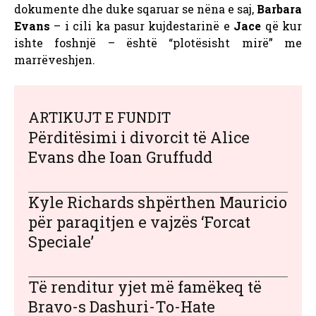
dokumente dhe duke sqaruar se nëna e saj,
Barbara
Evans
– i cili ka pasur kujdestarinë e
Jace
që kur
ishte foshnjë – është “plotësisht mirë” me
marrëveshjen.
ARTIKUJT E FUNDIT
Përditësimi i divorcit të Alice
Evans dhe Ioan Gruffudd
Kyle Richards shpërthen Mauricio
për paraqitjen e vajzës ‘Forcat
Speciale’
Të renditur yjet më famëkeq të
Bravo-s Dashuri-To-Hate