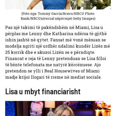
(Foto nga: Tommy Garcia/Bravo/NBCU Photo
Bank/NBCUniversal nëpërmjet Getty Images)
Pas një takimi të pakëndshëm në Miami, Lisa u
përplas me Lenny dhe Katharina ndërsa të gjithë
ishin jashtë në qytet. Fansat më vonë mësuan se
modelja ngriti një urdhër ndalimi kundër Lizës më
25 korrik dhe e akuzoi Lizën se e përndiqte.
Financat e reja të Lenny pretenduan se Lisa filloi
të bënte telefonata me natyrë kërcënuese. Ajo
pretendon se ylli i Real Housewives of Miami
madje krijoi llogari të rreme në mediat sociale.
Lisa u mbyt financiarisht