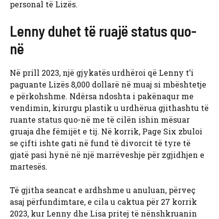
personal të Lizës.
Lenny duhet të ruajë status quo-
në
Në prill 2023, një gjykatës urdhëroi që Lenny t’i
paguante Lizës 8,000 dollarë në muaj si mbështetje
e përkohshme. Ndërsa ndoshta i pakënaqur me
vendimin, kirurgu plastik u urdhërua gjithashtu të
ruante status quo-në me të cilën ishin mësuar
gruaja dhe fëmijët e tij. Në korrik, Page Six zbuloi
se çifti ishte gati në fund të divorcit të tyre të
gjatë pasi hynë në një marrëveshje për zgjidhjen e
martesës.
Të gjitha seancat e ardhshme u anuluan, përveç
asaj përfundimtare, e cila u caktua për 27 korrik
2023, kur Lenny dhe Lisa pritej të nënshkruanin