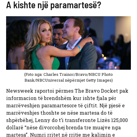
A kishte një paramartesë?
(Foto nga: Charles Trainor/Bravo/NBCU Photo
Bank/NBCUniversal nëpërmjet Getty Images)
Newsweek raportoi përmes The Bravo Docket pak
informacion të brendshëm kur ishte fjala për
marrëveshjen paramartesore të çiftit. Një pjesë e
marrëveshjes thoshte se nëse martesa do të
shpërbëhej, Lenny do t’i transferonte Lizës 125,000
dollarë “nëse divorcohej brenda tre muajve nga
martesa”. Numri rritet në rritje me kalimin e