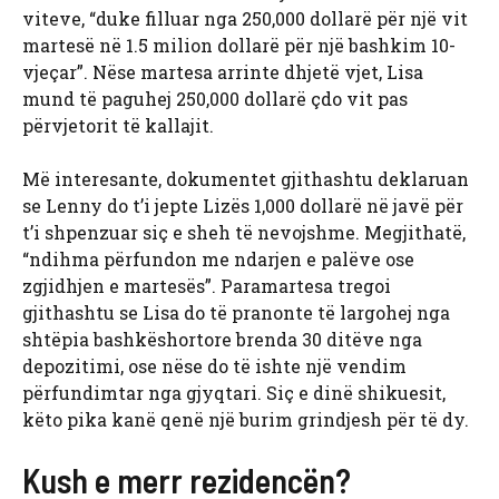
viteve, “duke filluar nga 250,000 dollarë për një vit
martesë në 1.5 milion dollarë për një bashkim 10-
vjeçar”. Nëse martesa arrinte dhjetë vjet, Lisa
mund të paguhej 250,000 dollarë çdo vit pas
përvjetorit të kallajit.
Më interesante, dokumentet gjithashtu deklaruan
se Lenny do t’i jepte Lizës 1,000 dollarë në javë për
t’i shpenzuar siç e sheh të nevojshme. Megjithatë,
“ndihma përfundon me ndarjen e palëve ose
zgjidhjen e martesës”. Paramartesa tregoi
gjithashtu se Lisa do të pranonte të largohej nga
shtëpia bashkëshortore brenda 30 ditëve nga
depozitimi, ose nëse do të ishte një vendim
përfundimtar nga gjyqtari. Siç e dinë shikuesit,
këto pika kanë qenë një burim grindjesh për të dy.
Kush e merr rezidencën?