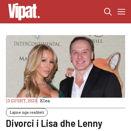
Skip
M
to
content
13 GUSHT, 2023
Klea
Lajme nga realiteti
Divorci i Lisa dhe Lenny