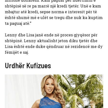
milionë dollarësh. Kam paguar për ndërtimin e
shtëpisë së re pa marrë një kredi tjetër. Unë e kam
mbajtur atë kredi, sepse norma e interesit për të
është shumë më e ulët se tregu dhe nuk ka kuptim
ta paguaj atë.”
Lenny dhe Lisa janë ende në proces gjyqësor për
shtëpinë. Lenny aktualisht jeton diku tjetër dhe
Lisa është ende duke qëndruar në rezidencë me dy
fëmijët e saj.
Urdhër Kufizues