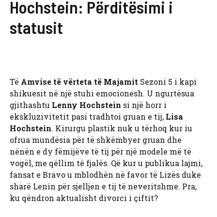
Hochstein: Përditësimi i
statusit
Të
Amvise të vërteta të Majamit
Sezoni 5 i kapi
shikuesit në një stuhi emocionesh. U ngurtësua
gjithashtu
Lenny Hochstein
si një horr i
ekskluzivitetit pasi tradhtoi gruan e tij,
Lisa
Hochstein
. Kirurgu plastik nuk u tërhoq kur iu
ofrua mundësia për të shkëmbyer gruan dhe
nënën e dy fëmijëve të tij për një modele më të
vogël, me qëllim të fjalës. Që kur u publikua lajmi,
fansat e Bravo u mblodhën në favor të Lizës duke
sharë Lenin për sjelljen e tij të neveritshme. Pra,
ku qëndron aktualisht divorci i çiftit?