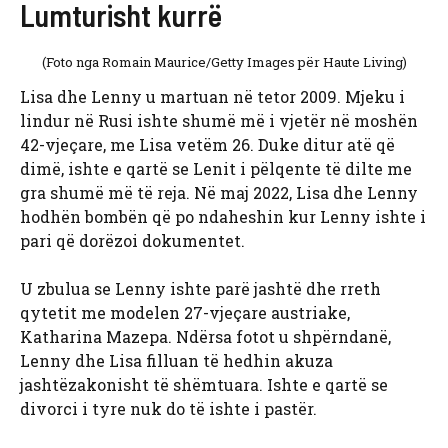
Lumturisht kurrë
(Foto nga Romain Maurice/Getty Images për Haute Living)
Lisa dhe Lenny u martuan në tetor 2009. Mjeku i
lindur në Rusi ishte shumë më i vjetër në moshën
42-vjeçare, me Lisa vetëm 26. Duke ditur atë që
dimë, ishte e qartë se Lenit i pëlqente të dilte me
gra shumë më të reja. Në maj 2022, Lisa dhe Lenny
hodhën bombën që po ndaheshin kur Lenny ishte i
pari që dorëzoi dokumentet.
U zbulua se Lenny ishte parë jashtë dhe rreth
qytetit me modelen 27-vjeçare austriake,
Katharina Mazepa. Ndërsa fotot u shpërndanë,
Lenny dhe Lisa filluan të hedhin akuza
jashtëzakonisht të shëmtuara. Ishte e qartë se
divorci i tyre nuk do të ishte i pastër.