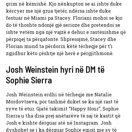
grim në këmishë. Kjo nënkupton se ai ishte duke
kërcyer me një grua tjetër, ndërsa ishte duke
festuar në Miami pa Stacey. Floriani mohoi se kjo
do të thoshte ndonjë gjë serioze dhe pretendoi se
ishte vetëm nga një vajzë e dehur e rastësishme që
përpiqej ta përqafonte. Shpresojmë, Stacey dhe
Florian mund ta përdorin këtë tërheqje për t’i
zgjidhur këto çështje një herë e përgjithmonë.
Josh Weinstein hyri në DM të
Sophie Sierra
Josh Weinstein erdhi në tërheqje me Natalie
Mordovtseva, por tashmë duket se ka një rast të
syve të etur. Gjatë takimit “Happy Hour”, Sophie
Sierra u tha disa prej anëtarëve të saj të kastit që
Josh e kishte dërguar atë në Instagram. Josh
dyshohet se i ka dërguar Sophie emoji me sy të