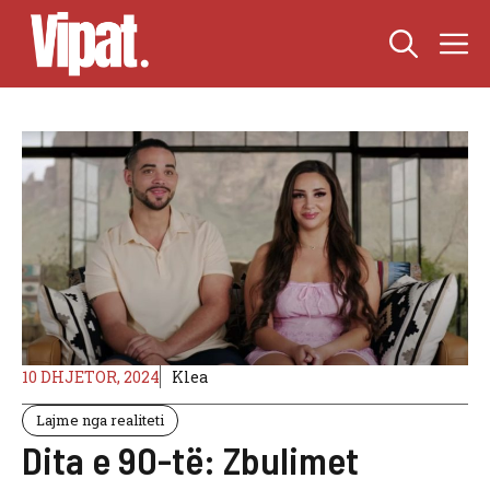
Skip
M
to
content
10 DHJETOR, 2024
Klea
Lajme nga realiteti
Dita e 90-të: Zbulimet