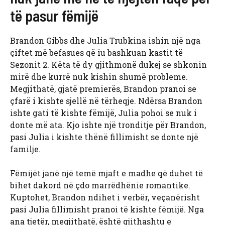
të pasur fëmijë
Brandon Gibbs dhe Julia Trubkina ishin një nga
çiftet më befasues që iu bashkuan kastit të
Sezonit 2. Këta të dy gjithmonë dukej se shkonin
mirë dhe kurrë nuk kishin shumë probleme.
Megjithatë, gjatë premierës, Brandon pranoi se
çfarë i kishte sjellë në tërheqje. Ndërsa Brandon
ishte gati të kishte fëmijë, Julia pohoi se nuk i
donte më ata. Kjo ishte një tronditje për Brandon,
pasi Julia i kishte thënë fillimisht se donte një
familje.
Fëmijët janë një temë mjaft e madhe që duhet të
bihet dakord në çdo marrëdhënie romantike.
Kuptohet, Brandon ndihet i verbër, veçanërisht
pasi Julia fillimisht pranoi të kishte fëmijë. Nga
ana tjetër, megjithatë, është gjithashtu e