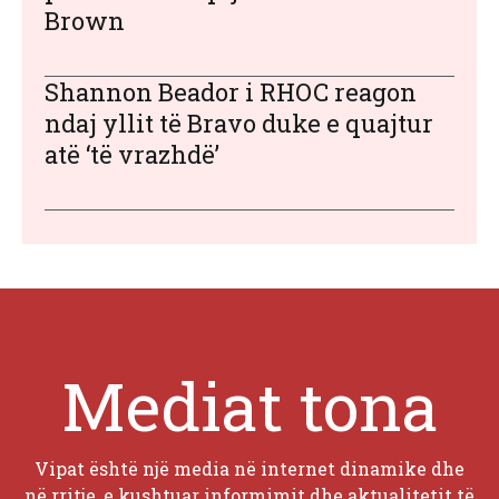
Brown
Shannon Beador i RHOC reagon
ndaj yllit të Bravo duke e quajtur
atë ‘të vrazhdë’
Mediat tona
Vipat është një media në internet dinamike dhe
në rritje, e kushtuar informimit dhe aktualitetit të