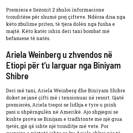
Premiera e Sezonit 2 zbuloi informacione
tronditëse për shumë prej çifteve. Ndërsa disa nga
këto zbulime priten, të tjera dolën nga fusha e
majtë. Këto katër ishin deri tani bombat më
befasuese të natës.
Ariela Weinberg u zhvendos në
Etiopi për t’u larguar nga Biniyam
Shibre
Deri më tani, Ariela Weinberg dhe Biniyam Shibre
duket se janë çifti më i tensionuar në resort. Gjatë
premierës, Ariela tregoi se lidhja e tyre u prish
pasi u shpërngulën në Amerikë. Ajo shpjegoi se
kishte prova se Binijam e tradhtonte me një grua
tjetër, gjë që ishte një tronditje më vete. Por