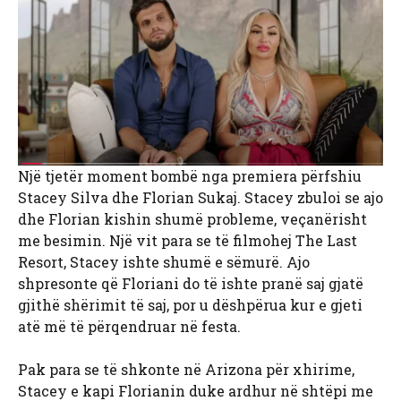
Një tjetër moment bombë nga premiera përfshiu
Stacey Silva dhe Florian Sukaj. Stacey zbuloi se ajo
dhe Florian kishin shumë probleme, veçanërisht
me besimin. Një vit para se të filmohej The Last
Resort, Stacey ishte shumë e sëmurë. Ajo
shpresonte që Floriani do të ishte pranë saj gjatë
gjithë shërimit të saj, por u dëshpërua kur e gjeti
atë më të përqendruar në festa.
Pak para se të shkonte në Arizona për xhirime,
Stacey e kapi Florianin duke ardhur në shtëpi me