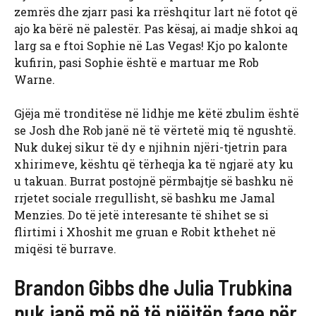
zemrës dhe zjarr pasi ka rrëshqitur lart në fotot që
ajo ka bërë në palestër. Pas kësaj, ai madje shkoi aq
larg sa e ftoi Sophie në Las Vegas! Kjo po kalonte
kufirin, pasi Sophie është e martuar me Rob
Warne.
Gjëja më tronditëse në lidhje me këtë zbulim është
se Josh dhe Rob janë në të vërtetë miq të ngushtë.
Nuk dukej sikur të dy e njihnin njëri-tjetrin para
xhirimeve, kështu që tërheqja ka të ngjarë aty ku
u takuan. Burrat postojnë përmbajtje së bashku në
rrjetet sociale rregullisht, së bashku me Jamal
Menzies. Do të jetë interesante të shihet se si
flirtimi i Xhoshit me gruan e Robit kthehet në
miqësi të burrave.
Brandon Gibbs dhe Julia Trubkina
nuk janë më në të njëjtën faqe për