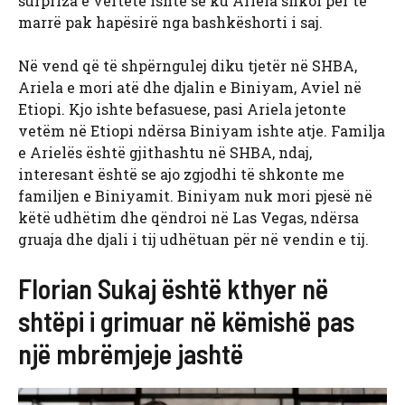
surpriza e vërtetë ishte se ku Ariela shkoi për të
marrë pak hapësirë ​​nga bashkëshorti i saj.
Në vend që të shpërngulej diku tjetër në SHBA,
Ariela e mori atë dhe djalin e Biniyam, Aviel në
Etiopi. Kjo ishte befasuese, pasi Ariela jetonte
vetëm në Etiopi ndërsa Biniyam ishte atje. Familja
e Arielës është gjithashtu në SHBA, ndaj,
interesant është se ajo zgjodhi të shkonte me
familjen e Biniyamit. Biniyam nuk mori pjesë në
këtë udhëtim dhe qëndroi në Las Vegas, ndërsa
gruaja dhe djali i tij udhëtuan për në vendin e tij.
Florian Sukaj është kthyer në
shtëpi i grimuar në këmishë pas
një mbrëmjeje jashtë