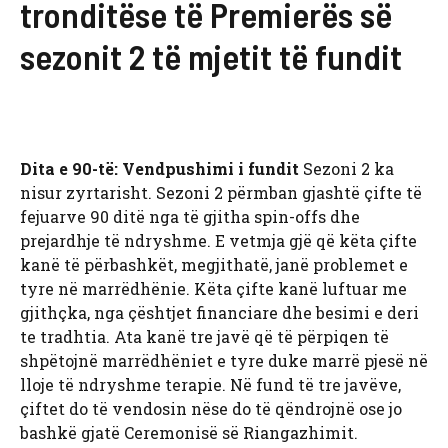
tronditëse të Premierës së
sezonit 2 të mjetit të fundit
Dita e 90-të: Vendpushimi i fundit
Sezoni 2 ka
nisur zyrtarisht. Sezoni 2 përmban gjashtë çifte të
fejuarve 90 ditë nga të gjitha spin-offs dhe
prejardhje të ndryshme. E vetmja gjë që këta çifte
kanë të përbashkët, megjithatë, janë problemet e
tyre në marrëdhënie. Këta çifte kanë luftuar me
gjithçka, nga çështjet financiare dhe besimi e deri
te tradhtia. Ata kanë tre javë që të përpiqen të
shpëtojnë marrëdhëniet e tyre duke marrë pjesë në
lloje të ndryshme terapie. Në fund të tre javëve,
çiftet do të vendosin nëse do të qëndrojnë ose jo
bashkë gjatë Ceremonisë së Riangazhimit.