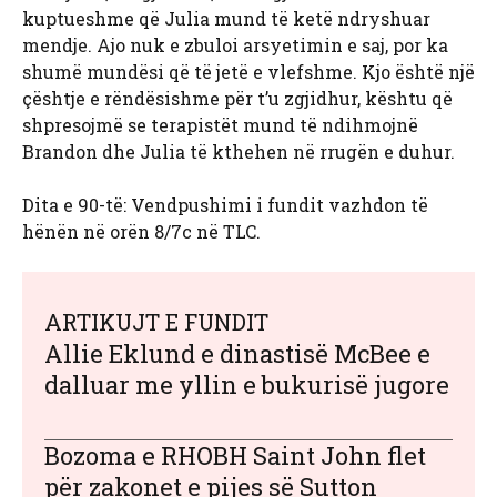
kuptueshme që Julia mund të ketë ndryshuar
mendje. Ajo nuk e zbuloi arsyetimin e saj, por ka
shumë mundësi që të jetë e vlefshme. Kjo është një
çështje e rëndësishme për t’u zgjidhur, kështu që
shpresojmë se terapistët mund të ndihmojnë
Brandon dhe Julia të kthehen në rrugën e duhur.
Dita e 90-të: Vendpushimi i fundit vazhdon të
hënën në orën 8/7c në TLC.
ARTIKUJT E FUNDIT
Allie Eklund e dinastisë McBee e
dalluar me yllin e bukurisë jugore
Bozoma e RHOBH Saint John flet
për zakonet e pijes së Sutton