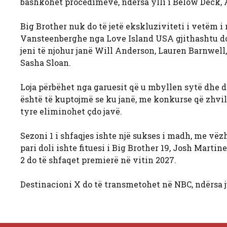
bashkohet procedimeve, ndërsa ylli i Below Deck, A
Big Brother nuk do të jetë ekskluziviteti i vetëm 
Vansteenberghe nga Love Island USA gjithashtu do 
jeni të njohur janë Will Anderson, Lauren Barnwel
Sasha Sloan.
Loja përbëhet nga garuesit që u mbyllen sytë dhe dë
është të kuptojmë se ku janë, me konkurse që zhvi
tyre eliminohet çdo javë.
Sezoni 1 i shfaqjes ishte një sukses i madh, me vëzh
pari doli ishte fituesi i Big Brother 19, Josh Marti
2 do të shfaqet premierë në vitin 2027.
Destinacioni X do të transmetohet në NBC, ndërsa 