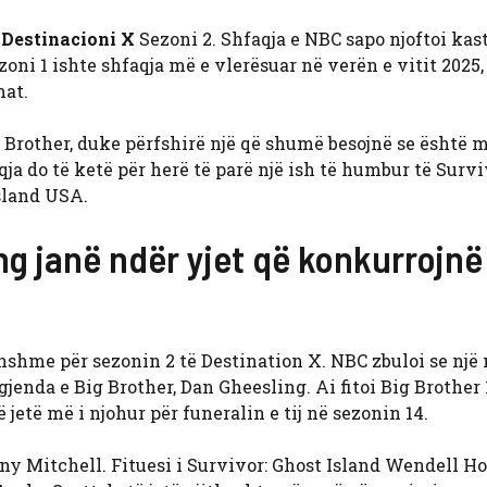
ë
Destinacioni X
Sezoni 2. Shfaqja e NBC sapo njoftoi kasti
zoni 1 ishte shfaqja më e vlerësuar në verën e vitit 2025
mat.
 Brother, duke përfshirë një që shumë besojnë se është m
qja do të ketë për herë të parë një ish të humbur të Survi
sland USA.
g janë ndër yjet që konkurrojnë
onshme për sezonin 2 të Destination X. NBC zbuloi se një
gjenda e Big Brother, Dan Gheesling. Ai fitoi Big Brother
etë më i njohur për funeralin e tij në sezonin 14.
any Mitchell. Fituesi i Survivor: Ghost Island Wendell Ho