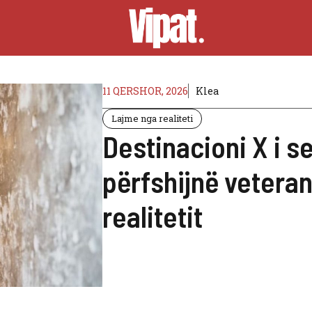
11 QERSHOR, 2026
Klea
Lajme nga realiteti
Destinacioni X i se
përfshijnë veteranë
realitetit