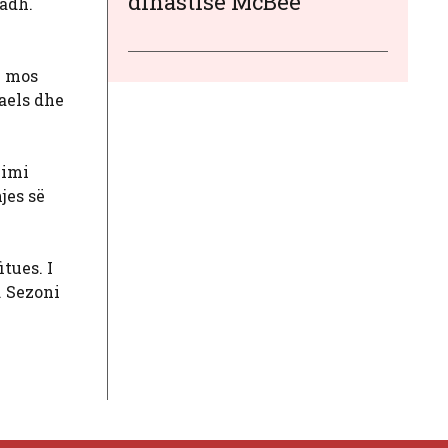
dinastisë McBee
madh.
c
ë mos
aels dhe
limi
jes së
tues. I
. Sezoni