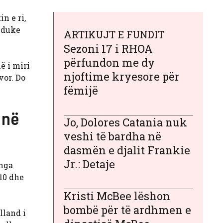
n e ri,
, duke
ARTIKUJT E FUNDIT
Sezoni 17 i RHOA
përfundon me dy
ë i miri
njoftime kryesore për
vor. Do
fëmijë
 në
Jo, Dolores Catania nuk
veshi të bardha në
dasmën e djalit Frankie
Jr.: Detaje
 nga
 10 dhe
Kristi McBee lëshon
bombë për të ardhmen e
lland i