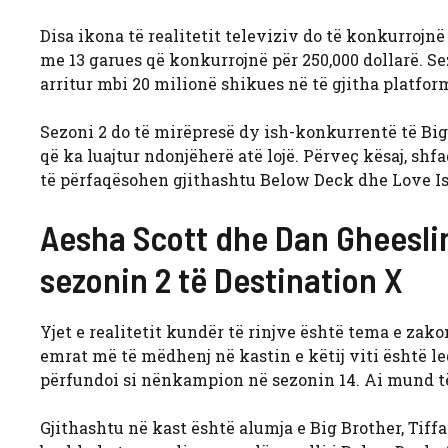
Disa ikona të realitetit televiziv do të konkurrojn
me 13 garues që konkurrojnë për 250,000 dollarë. Se
arritur mbi 20 milionë shikues në të gjitha platfor
Sezoni 2 do të mirëpresë dy ish-konkurrentë të Big
që ka luajtur ndonjëherë atë lojë. Përveç kësaj, shfa
të përfaqësohen gjithashtu Below Deck dhe Love I
Aesha Scott dhe Dan Gheeslin
sezonin 2 të Destination X
Yjet e realitetit kundër të rinjve është tema e zak
emrat më të mëdhenj në kastin e këtij viti është le
përfundoi si nënkampion në sezonin 14. Ai mund të j
Gjithashtu në kast është alumja e Big Brother, Tiff