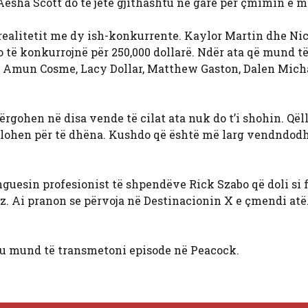
esha Scott do të jetë gjithashtu në garë për çmimin e 
i realitetit me dy ish-konkurrente. Kaylor Martin dhe Ni
të konkurrojnë për 250,000 dollarë. Ndër ata që mund t
l, Amun Cosme, Lacy Dollar, Matthew Gaston, Dalen Mich
rgohen në disa vende të cilat ata nuk do t’i shohin. Qël
llohen për të dhëna. Kushdo që është më larg vendndodh
guesin profesionist të shpendëve Rick Szabo që doli si fi
nez. Ai pranon se përvoja në Destinacionin X e çmendi atë
ju mund të transmetoni episode në Peacock.