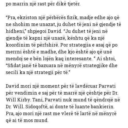
po marrin një rast për dikë tjetër.
“Pra, ekziston një përbërës fizik, madje edhe ajo që
ne shohim me unazat, ju duhet të jeni në gjendje të
hidheni,” shpjegoi David. “Ju duhet të jeni në
gjendje të kapni një unazë, kështu që ka një
koordinim të përfshirë. Por strategjia e asaj që po
merrni është e madhe, dhe kjo është ajo që unë
mendoj se e bën lojën kaq interesante. ” Ai shtoi,
“Sfidat janë të bazuara në mënyrë strategjike dhe
secili ka një strategji për të.”
David mori një moment për të lavdëruar Parvati
për vendimin e saj për të marrë një çështje për Dr.
Will Kirby. Tani, Parvati nuk mund të qëndrojë në
Dr. Will. Sidoqoftë, ai donte të luante bankierin.
Pra, ajo mori një rast me vlerë të lartë në mënyrë
që ai të mos mund.