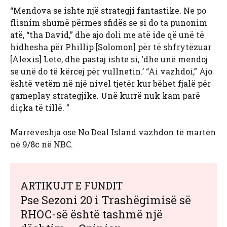
“Mendova se ishte një strategji fantastike. Ne po
flisnim shumë përmes sfidës se si do ta punonim
atë, “tha David,” dhe ajo doli me atë ide që unë të
hidhesha për Phillip [Solomon] për të shfrytëzuar
[Alexis] Lete, dhe pastaj ishte si, ‘dhe unë mendoj
se unë do të kërcej për vullnetin.’ “Ai vazhdoi,” Ajo
është vetëm në një nivel tjetër kur bëhet fjalë për
gameplay strategjike. Unë kurrë nuk kam parë
diçka të tillë. ”
Marrëveshja ose No Deal Island vazhdon të martën
në 9/8c në NBC.
ARTIKUJT E FUNDIT
Pse Sezoni 20 i Trashëgimisë së
RHOC-së është tashmë një