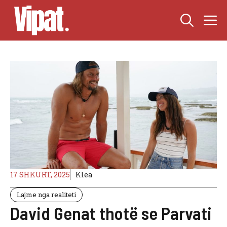
Skip
M
to
content
17 SHKURT, 2025
Klea
Lajme nga realiteti
David Genat thotë se Parvati