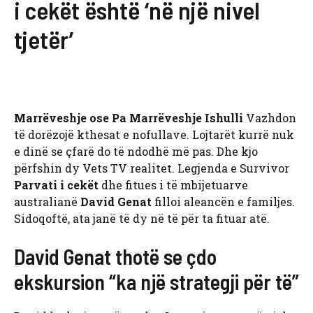
i cekët është ‘në një nivel
tjetër’
Marrëveshje ose Pa Marrëveshje Ishulli
Vazhdon
të dorëzojë kthesat e nofullave. Lojtarët kurrë nuk
e dinë se çfarë do të ndodhë më pas. Dhe kjo
përfshin dy Vets TV realitet. Legjenda e Survivor
Parvati i cekët
dhe fitues i të mbijetuarve
australianë
David Genat
filloi aleancën e familjes.
Sidoqoftë, ata janë të dy në të për ta fituar atë.
David Genat thotë se çdo
ekskursion “ka një strategji për të”