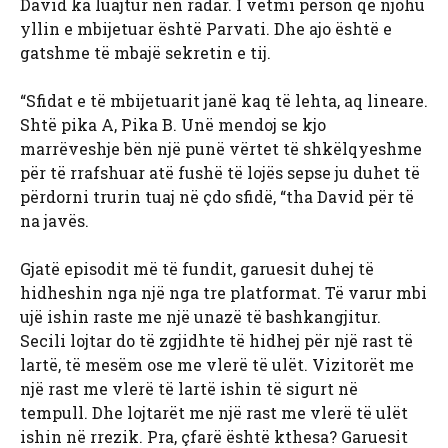
David ka luajtur nën radar. I vetmi person që njohu
yllin e mbijetuar është Parvati. Dhe ajo është e
gatshme të mbajë sekretin e tij.
“Sfidat e të mbijetuarit janë kaq të lehta, aq lineare.
Shtë pika A, Pika B. Unë mendoj se kjo
marrëveshje bën një punë vërtet të shkëlqyeshme
për të rrafshuar atë fushë të lojës sepse ju duhet të
përdorni trurin tuaj në çdo sfidë, “tha David për të
na javës.
Gjatë episodit më të fundit, garuesit duhej të
hidheshin nga një nga tre platformat. Të varur mbi
ujë ishin raste me një unazë të bashkangjitur.
Secili lojtar do të zgjidhte të hidhej për një rast të
lartë, të mesëm ose me vlerë të ulët. Vizitorët me
një rast me vlerë të lartë ishin të sigurt në
tempull. Dhe lojtarët me një rast me vlerë të ulët
ishin në rrezik. Pra, çfarë është kthesa? Garuesit