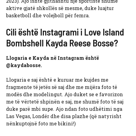
2023). Ajo ishte gjithashtu një sportiste shumë
aktive gjatë shkollës së mesme, duke luajtur
basketboll dhe volejboll për femra.
Cili është Instagrami i Love Island
Bombshell Kayda Reese Bosse?
Llogaria e Kayda në Instagram është
@kaydabosse.
Llogaria e saj është e kuruar me kujdes me
fragmente të jetës së saj dhe me mijëra foto të
modës dhe modelingut. Ajo duket se e favorizon
me të vërtetë shpinën e saj, me shumë foto të saj
duke parë mbi supe. Ajo ndan foto udhëtimi nga
Las Vegas, Londër dhe disa plazhe (që natyrisht
nënkuptojnë foto me bikini!)