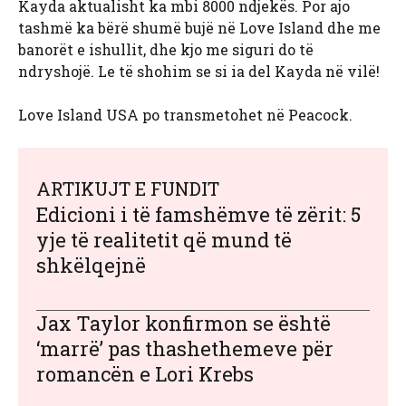
Kayda aktualisht ka mbi 8000 ndjekës. Por ajo
tashmë ka bërë shumë bujë në Love Island dhe me
banorët e ishullit, dhe kjo me siguri do të
ndryshojë. Le të shohim se si ia del Kayda në vilë!
Love Island USA po transmetohet në Peacock.
ARTIKUJT E FUNDIT
Edicioni i të famshëmve të zërit: 5
yje të realitetit që mund të
shkëlqejnë
Jax Taylor konfirmon se është
‘marrë’ pas thashethemeve për
romancën e Lori Krebs