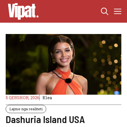
Skip
M
to
content
5 QERSHOR, 2026
Klea
Lajme nga realiteti
Dashuria Island USA