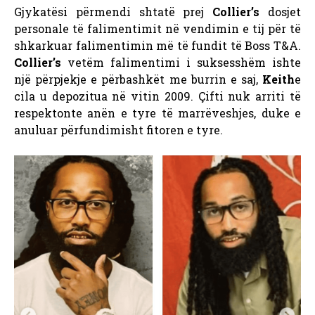
Gjykatësi përmendi shtatë prej
Collier’s
dosjet
personale të falimentimit në vendimin e tij për të
shkarkuar falimentimin më të fundit të Boss T&A.
Collier’s
vetëm falimentimi i suksesshëm ishte
një përpjekje e përbashkët me burrin e saj,
Keith
e
cila u depozitua në vitin 2009. Çifti nuk arriti të
respektonte anën e tyre të marrëveshjes, duke e
anuluar përfundimisht
fitoren e tyre.