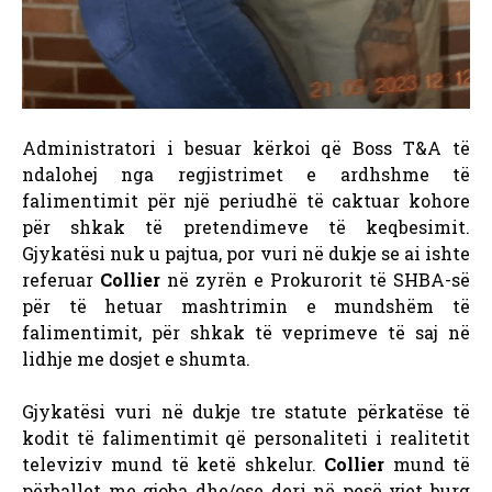
Administratori i besuar kërkoi që Boss T&A të
ndalohej nga regjistrimet e ardhshme të
falimentimit për një periudhë të caktuar kohore
për shkak të pretendimeve të keqbesimit.
Gjykatësi nuk u pajtua, por vuri në dukje se ai ishte
referuar
Collier
në zyrën e Prokurorit të SHBA-së
për të hetuar mashtrimin e mundshëm të
falimentimit, për shkak të veprimeve të saj në
lidhje me dosjet e shumta.
Gjykatësi vuri në dukje tre statute përkatëse të
kodit të falimentimit që personaliteti i realitetit
televiziv mund të ketë shkelur.
Collier
mund të
përballet me gjoba dhe/ose deri në pesë vjet burg