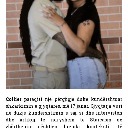
Collier
paraqiti një përgjigje duke kundërshtuar
shkarkimin e gjyqtares, më 17 janar. Gjyqtarja vuri
në dukje kundërshtimin e saj, si dhe intervistën
dhe artikuj të ndryshëm të Starcasm që
zbërthenin çështjen brenda kontekstit të