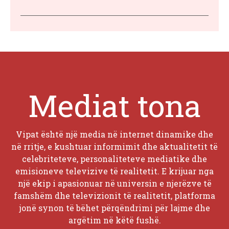
Mediat tona
Vipat është një media në internet dinamike dhe
në rritje, e kushtuar informimit dhe aktualitetit të
celebriteteve, personaliteteve mediatike dhe
emisioneve televizive të realitetit. E krijuar nga
një ekip i apasionuar në universin e njerëzve të
famshëm dhe televizionit të realitetit, platforma
jonë synon të bëhet përqëndrimi për lajme dhe
argëtim në këtë fushë.