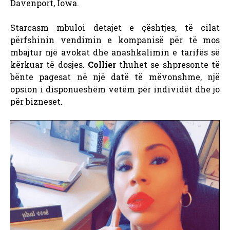
Davenport, Iowa.
Starcasm mbuloi detajet e çështjes, të cilat
përfshinin vendimin e kompanisë për të mos
mbajtur një avokat dhe anashkalimin e tarifës së
kërkuar të dosjes.
Collier
thuhet se shpresonte të
bënte pagesat në një datë të mëvonshme, një
opsion i disponueshëm vetëm për individët dhe jo
për bizneset.