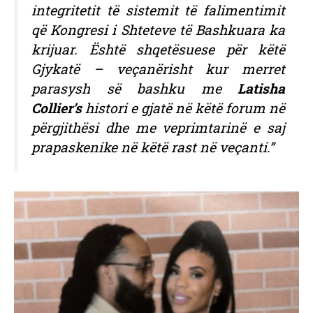
integritetit të sistemit të falimentimit
që Kongresi i Shteteve të Bashkuara ka
krijuar. Është shqetësuese për këtë
Gjykatë – veçanërisht kur merret
parasysh së bashku me
Latisha
Collier’s
histori e gjatë në këtë forum në
përgjithësi dhe me veprimtarinë e saj
prapaskenike në këtë rast në veçanti.”