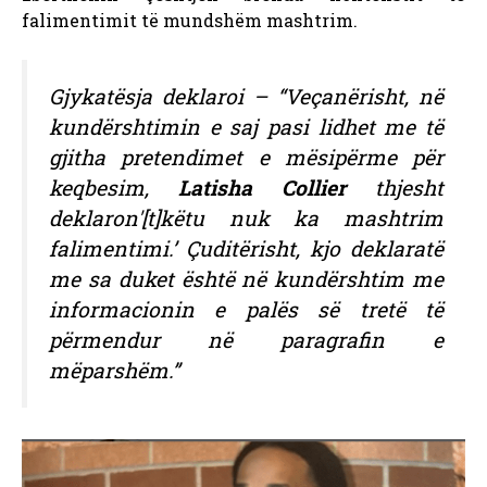
falimentimit të mundshëm
mashtrim.
Gjykatësja deklaroi – “Veçanërisht, në
kundërshtimin e saj pasi lidhet me të
gjitha pretendimet e mësipërme për
keqbesim,
Latisha Collier
thjesht
deklaron'[t]këtu nuk ka mashtrim
falimentimi.’ Çuditërisht, kjo deklaratë
me sa duket është në kundërshtim me
informacionin e palës së tretë të
përmendur në paragrafin e
mëparshëm.”