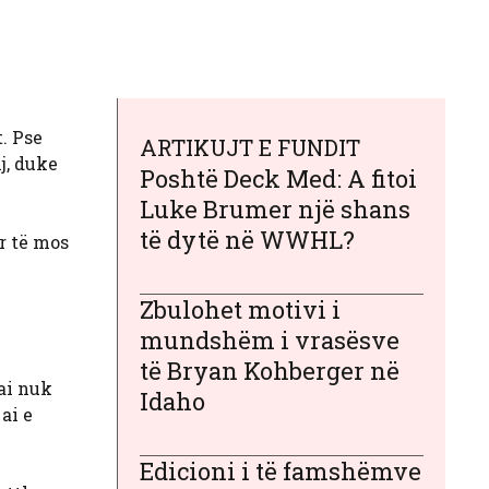
t. Pse
ARTIKUJT E FUNDIT
j, duke
Poshtë Deck Med: A fitoi
Luke Brumer një shans
të dytë në WWHL?
r të mos
Zbulohet motivi i
mundshëm i vrasësve
të Bryan Kohberger në
ai nuk
Idaho
ai e
Edicioni i të famshëmve