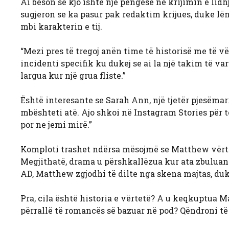
Ai beson se kjo ishte një pengesë në krijimin e lid
sugjeron se ka pasur pak redaktim krijues, duke lën
mbi karakterin e tij.
“Mezi pres të tregoj anën time të historisë me të vë
incidenti specifik ku dukej se ai la një takim të va
largua kur një grua fliste.”
Është interesante se Sarah Ann, një tjetër pjesëmar
mbështeti atë. Ajo shkoi në Instagram Stories për të p
por ne jemi mirë.”
Komploti trashet ndërsa mësojmë se Matthew vërte
Megjithatë, drama u përshkallëzua kur ata zbuluan s
AD, Matthew zgjodhi të dilte nga skena majtas, duk
Pra, cila është historia e vërtetë? A u keqkuptua
përrallë të romancës së bazuar në pod? Qëndroni të