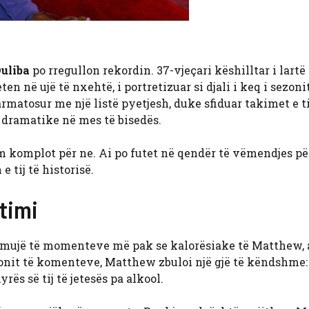
uliba
po rregullon rekordin. 37-vjeçari këshilltar i lartë
ten në ujë të nxehtë, i portretizuar si djali i keq i sezoni
matosur me një listë pyetjesh, duke sfiduar takimet e ti
 dramatike në mes të bisedës.
im komplot për ne. Ai po futet në qendër të vëmendjes pë
e tij të historisë.
timi
rrëmujë të momenteve më pak se kalorësiake të Matthew, 
onit të komenteve, Matthew zbuloi një gjë të këndshme: 
ës së tij të jetesës pa alkool.