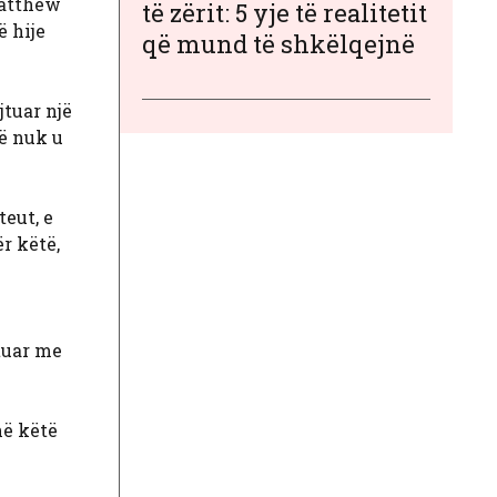
Matthew
të zërit: 5 yje të realitetit
ë hije
që mund të shkëlqejnë
jtuar një
rë nuk u
teut, e
ër këtë,
tuar me
në këtë