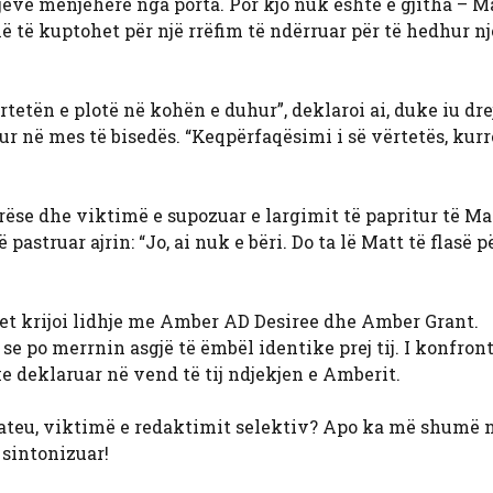
hjeve menjëherë nga porta. Por kjo nuk është e gjitha – 
ë të kuptohet për një rrëfim të ndërruar për të hedhur nj
rtetën e plotë në kohën e duhur”, deklaroi ai, duke iu dre
rur në mes të bisedës. “Keqpërfaqësimi i së vërtetës, kur
rëse dhe viktimë e supozuar e largimit të papritur të Ma
astruar ajrin: “Jo, ai nuk e bëri. Do ta lë Matt të flasë p
t krijoi lidhje me Amber AD Desiree dhe Amber Grant.
e po merrnin asgjë të ëmbël identike prej tij. I konfron
e deklaruar në vend të tij ndjekjen e Amberit.
 Mateu, viktimë e redaktimit selektiv? Apo ka më shumë 
 sintonizuar!