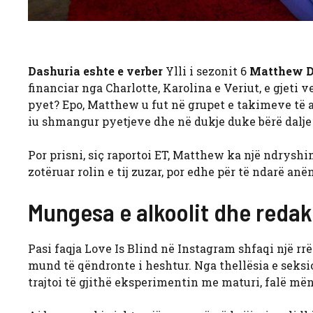
Dashuria eshte e verber
Ylli i sezonit 6
Matthew D
financiar nga Charlotte, Karolina e Veriut, e gjeti ve
pyet? Epo, Matthew u fut në grupet e takimeve të ar
iu shmangur pyetjeve dhe në dukje duke bërë dalje
Por prisni, siç raportoi ET, Matthew ka një ndrysh
zotëruar rolin e tij zuzar, por edhe për të ndarë anën 
Mungesa e alkoolit dhe redak
Pasi faqja Love Is Blind në Instagram shfaqi një 
mund të qëndronte i heshtur. Nga thellësia e seksi
trajtoi të gjithë eksperimentin me maturi, falë mënyr