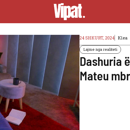
24 SHKURT, 2024
Klea
Lajme nga realiteti
Dashuria ë
Mateu mbr