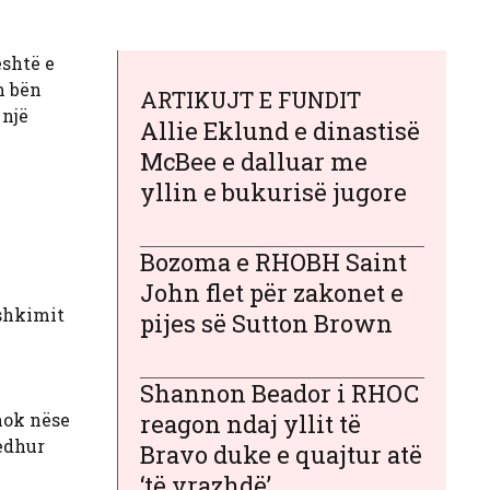
është e
n bën
ARTIKUJT E FUNDIT
 një
Allie Eklund e dinastisë
McBee e dalluar me
yllin e bukurisë jugore
Bozoma e RHOBH Saint
John flet për zakonet e
ashkimit
pijes së Sutton Brown
Shannon Beador i RHOC
hok nëse
reagon ndaj yllit të
ledhur
Bravo duke e quajtur atë
‘të vrazhdë’