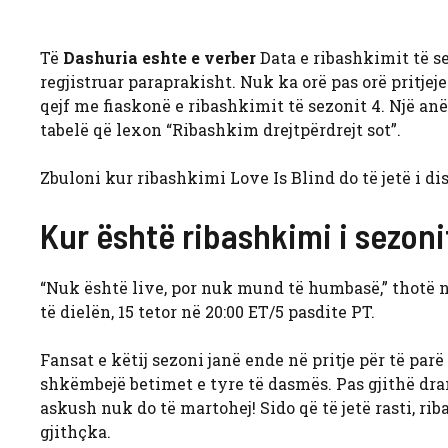
Të
Dashuria eshte e verber
Data e ribashkimit të se
regjistruar paraprakisht. Nuk ka orë pas orë pritjej
qejf me fiaskonë e ribashkimit të sezonit 4. Një anë
tabelë që lexon “Ribashkim drejtpërdrejt sot”.
Zbuloni kur ribashkimi Love Is Blind do të jetë i 
Kur është ribashkimi i sezonit
“Nuk është live, por nuk mund të humbasë,” thotë nj
të dielën, 15 tetor në 20:00 ET/5 pasdite PT.
Fansat e këtij sezoni janë ende në pritje për të parë
shkëmbejë betimet e tyre të dasmës. Pas gjithë dra
askush nuk do të martohej! Sido që të jetë rasti, r
gjithçka.