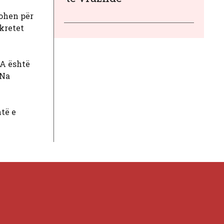
kohen për
ekretet
 A është
 Na
htë e