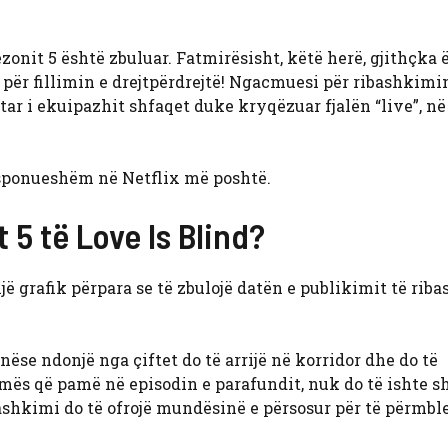
zonit 5 është zbuluar. Fatmirësisht, këtë herë, gjithçka 
e për fillimin e drejtpërdrejtë! Ngacmuesi për ribashkimi
tar i ekuipazhit shfaqet duke kryqëzuar fjalën “live”, në
disponueshëm në Netflix më poshtë.
 5 të Love Is Blind?
ë grafik përpara se të zbulojë datën e publikimit të rib
 nëse ndonjë nga çiftet do të arrijë në korridor dhe do të
mës që pamë në episodin e parafundit, nuk do të ishte s
ibashkimi do të ofrojë mundësinë e përsosur për të përmb