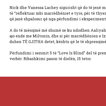
Nick dhe Vanessa Lachey sigurisht që do të jenë mi
të “reflektuar mbi marrëdhëniet e tyre, për të thye
që janë shpalosur që nga përfundimi i eksperimenti
A do të mësojmë më shumë se ku ndodhen Aaliyah dh
ajo ende me Miltonin, dhe si për marrëdhënien e Iz
duhen TË GJITHA detet, kështu që le të shpresojmë
Përfundimi i sezonit 5 të “Love Is Blind” del të pre
verbër: Ribashkimi pason të dielën, 15 tetor.