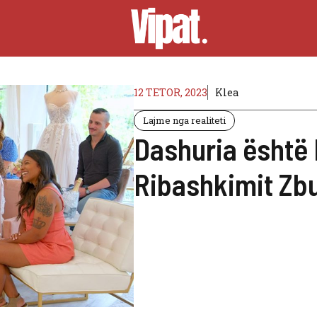
12 TETOR, 2023
Klea
Lajme nga realiteti
Dashuria është 
Ribashkimit Zbu