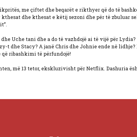
kpritës, me çiftet dhe beqarët e rikthyer që do të bash
r kthesat dhe kthesat e këtij sezoni dhe për të zbuluar s
t”.
e Uche tani dhe a do të vazhdojë ai të vijë për Lydia?
zy-t dhe Stacy? A janë Chris dhe Johnie ende në lidhje?
 që ribashkimi të përfundojë!
mten, më 13 tetor, ekskluzivisht për Netflix. Dashuria ës