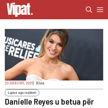
Skip
M
to
content
23 SHKURT, 2025
Klea
Lajme nga realiteti
Danielle Reyes u betua për