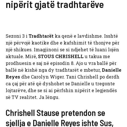
nipërit gjatë tradhtarëve
Sezoni 3 i
Tradhtarët
ka qenë e lavdishme. Isshtë
një përvojë kaotike dhe e kafshimit të thonjve për
një shikues. Imagjinoni se si ndjehet të luani lojën
aktuale. Mirë,
STOUS CHRISHELL
u takua me
prodhuesin e saj në episodin 8. Ajo u vra ballë për
ballë në kishë nga dy tradhtarët e mbetur,
Danielle
Reyes
dhe Carolyn Wiger. Tani Chrishell po derdh
ca çaj për atë që dyshohet se Danielle u tregonte
lojtarëve, dhe se si ai përfshin nipërit e legjendës
së TV realitet. Ja lëngu.
Chrishell Stause pretendon se
sjellja e Danielle Reyes ishte Sus,