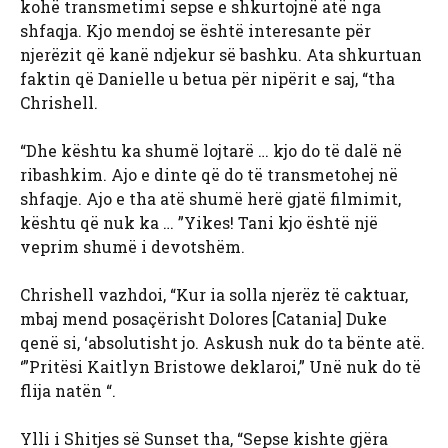
kohë transmetimi sepse e shkurtojnë atë nga
shfaqja. Kjo mendoj se është interesante për
njerëzit që kanë ndjekur së bashku. Ata shkurtuan
faktin që Danielle u betua për nipërit e saj, “tha
Chrishell.
“Dhe kështu ka shumë lojtarë … kjo do të dalë në
ribashkim. Ajo e dinte që do të transmetohej në
shfaqje. Ajo e tha atë shumë herë gjatë filmimit,
kështu që nuk ka … ”Yikes! Tani kjo është një
veprim shumë i devotshëm.
Chrishell vazhdoi, “Kur ia solla njerëz të caktuar,
mbaj mend posaçërisht Dolores [Catania] Duke
qenë si, ‘absolutisht jo. Askush nuk do ta bënte atë.
‘”Pritësi Kaitlyn Bristowe deklaroi,” Unë nuk do të
flija natën “.
Ylli i Shitjes së Sunset tha, “Sepse kishte gjëra