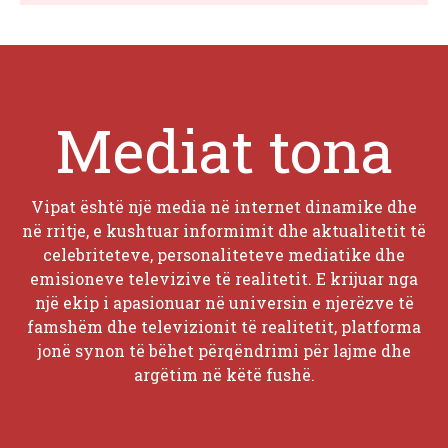
Mediat tona
Vipat është një media në internet dinamike dhe
në rritje, e kushtuar informimit dhe aktualitetit të
celebriteteve, personaliteteve mediatike dhe
emisioneve televizive të realitetit. E krijuar nga
një ekip i apasionuar në universin e njerëzve të
famshëm dhe televizionit të realitetit, platforma
jonë synon të bëhet përqëndrimi për lajme dhe
argëtim në këtë fushë.