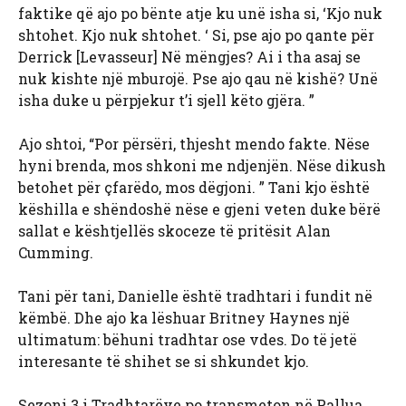
faktike që ajo po bënte atje ku unë isha si, ‘Kjo nuk
shtohet. Kjo nuk shtohet. ‘ Si, pse ajo po qante për
Derrick [Levasseur] Në mëngjes? Ai i tha asaj se
nuk kishte një mburojë. Pse ajo qau në kishë? Unë
isha duke u përpjekur t’i sjell këto gjëra. ”
Ajo shtoi, “Por përsëri, thjesht mendo fakte. Nëse
hyni brenda, mos shkoni me ndjenjën. Nëse dikush
betohet për çfarëdo, mos dëgjoni. ” Tani kjo është
këshilla e shëndoshë nëse e gjeni veten duke bërë
sallat e kështjellës skoceze të pritësit Alan
Cumming.
Tani për tani, Danielle është tradhtari i fundit në
këmbë. Dhe ajo ka lëshuar Britney Haynes një
ultimatum: bëhuni tradhtar ose vdes. Do të jetë
interesante të shihet se si shkundet kjo.
Sezoni 3 i Tradhtarëve po transmeton në Pallua.