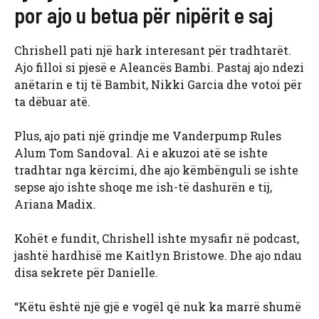
por ajo u betua për nipërit e saj
Chrishell pati një hark interesant për tradhtarët.
Ajo filloi si pjesë e Aleancës Bambi. Pastaj ajo ndezi
anëtarin e tij të Bambit, Nikki Garcia dhe votoi për
ta dëbuar atë.
Plus, ajo pati një grindje me Vanderpump Rules
Alum Tom Sandoval. Ai e akuzoi atë se ishte
tradhtar nga kërcimi, dhe ajo këmbënguli se ishte
sepse ajo ishte shoqe me ish-të dashurën e tij,
Ariana Madix.
Kohët e fundit, Chrishell ishte mysafir në podcast,
jashtë hardhisë me Kaitlyn Bristowe. Dhe ajo ndau
disa sekrete për Danielle.
“Këtu është një gjë e vogël që nuk ka marrë shumë