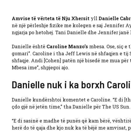
Amvise të vërteta të Nju Xhersit
yll
Danielle Cabr
në një përleshje fizike me kolegen e saj Jennifer 
ngjarja po hetohej. Tani Danielle dhe Jennifer janë
Danielle është
Caroline Manzo’s
mbesa. Ose, siç e
gomari”. Caroline i tha Jeff Lewis në shfaqjen e tij
shfaqje. Andi [Cohen] patën një bisedë me mua për të
Mbesa ime”, shpjegoi ajo.
Danielle nuk i ka borxh Carol
Danielle kundërshtoi komentet e Caroline. “E di 
çdo gjë në jetën time,” tha Danielle për The US Sun.
“E di sasinë e madhe të punës që kam bërë, vështirë
herë do të qaja dhe kjo nuk ka të bëjë me amvisat, 