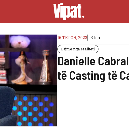
16 TETOR, 2023
Klea
Lajme nga realiteti
Danielle Cabra
të Casting të 