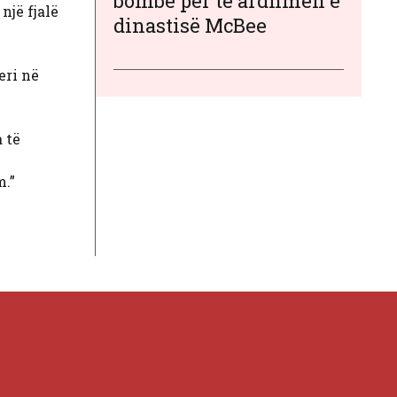
bombë për të ardhmen e
një fjalë
dinastisë McBee
eri në
 të
m.”