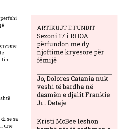
 përfshi
që
ARTIKUJT E FUNDIT
Sezoni 17 i RHOA
përfundon me dy
e gjysmë
njoftime kryesore për
të
fëmijë
 tim.
Jo, Dolores Catania nuk
veshi të bardha në
dasmën e djalit Frankie
është
Jr.: Detaje
di se sa
Kristi McBee lëshon
 … unë