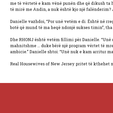
me të vërtetë e kam vënë punën dhe që dikush ta heqë
të mirë me Andin, a nuk është kjo një falënderim? 
Danielle vazhdoi, “Por unë vetëm e di. Është në rre
botë që mund të ma heqë ndonjë sukses timin”, tha 
Dhe RHONJ është vetëm fillimi për Danielle. “Unë do
mahnitshme … duke bërë një program vërtet të mre
ambicie.” Danielle shtoi: “Unë nuk e kam arritur m
Real Housewives of New Jersey pritet të kthehet n