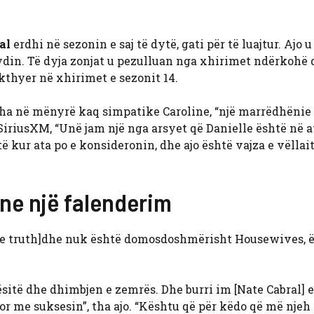
al
erdhi në sezonin e saj të dytë, gati për të luajtur. Ajo u
Aydin. Të dyja zonjat u pezulluan nga xhirimet ndërkohë 
 kthyer në xhirimet e sezonit 14.
 tha në mënyrë kaq simpatike Caroline, “një marrëdhëni
 SiriusXM, “Unë jam një nga arsyet që Danielle është në a
 kur ata po e konsideronin, dhe ajo është vajza e vëllait
ine një falenderim
[the truth]dhe nuk është domosdoshmërisht Housewives, 
sitë dhe dhimbjen e zemrës. Dhe burri im [Nate Cabral] e 
por me suksesin”, tha ajo. “Kështu që për këdo që më njeh