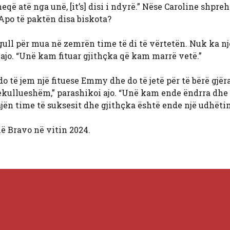
 atë nga unë, [it’s] disi i ndyrë.” Nëse Caroline shpreh 
Apo të paktën disa biskota?
gull për mua në zemrën time të di të vërtetën. Nuk ka nj
ajo. “Unë kam fituar gjithçka që kam marrë vetë.”
 të jem një fituese Emmy dhe do të jetë për të bërë gjëra
kullueshëm,” parashikoi ajo. “Unë kam ende ëndrra dhe
ajën time të suksesit dhe gjithçka është ende një udhëti
ë Bravo në vitin 2024.