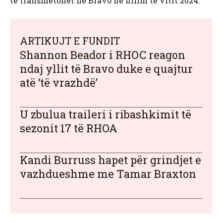
të transmetohet në Bravo në fillim të vitit 2024.
ARTIKUJT E FUNDIT
Shannon Beador i RHOC reagon
ndaj yllit të Bravo duke e quajtur
atë ‘të vrazhdë’
U zbulua traileri i ribashkimit të
sezonit 17 të RHOA
Kandi Burruss hapet për grindjet e
vazhdueshme me Tamar Braxton