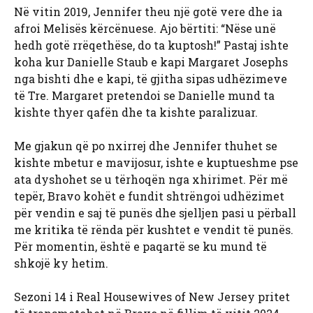
Në vitin 2019, Jennifer theu një gotë vere dhe ia
afroi Melisës kërcënuese. Ajo bërtiti: “Nëse unë
hedh gotë rrëqethëse, do ta kuptosh!” Pastaj ishte
koha kur Danielle Staub e kapi Margaret Josephs
nga bishti dhe e kapi, të gjitha sipas udhëzimeve
të Tre. Margaret pretendoi se Danielle mund ta
kishte thyer qafën dhe ta kishte paralizuar.
Me gjakun që po nxirrej dhe Jennifer thuhet se
kishte mbetur e mavijosur, ishte e kuptueshme pse
ata dyshohet se u tërhoqën nga xhirimet. Për më
tepër, Bravo kohët e fundit shtrëngoi udhëzimet
për vendin e saj të punës dhe sjelljen pasi u përball
me kritika të rënda për kushtet e vendit të punës.
Për momentin, është e paqartë se ku mund të
shkojë ky hetim.
Sezoni 14 i Real Housewives of New Jersey pritet