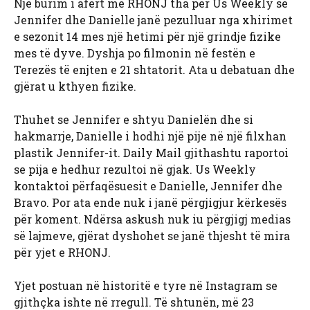
Një burim i afërt me RHONJ tha për Us Weekly se
Jennifer dhe Danielle janë pezulluar nga xhirimet
e sezonit 14 mes një hetimi për një grindje fizike
mes të dyve. Dyshja po filmonin në festën e
Terezës të enjten e 21 shtatorit. Ata u debatuan dhe
gjërat u kthyen fizike.
Thuhet se Jennifer e shtyu Danielën dhe si
hakmarrje, Danielle i hodhi një pije në një filxhan
plastik Jennifer-it. Daily Mail gjithashtu raportoi
se pija e hedhur rezultoi në gjak. Us Weekly
kontaktoi përfaqësuesit e Danielle, Jennifer dhe
Bravo. Por ata ende nuk i janë përgjigjur kërkesës
për koment. Ndërsa askush nuk iu përgjigj medias
së lajmeve, gjërat dyshohet se janë thjesht të mira
për yjet e RHONJ.
Yjet postuan në historitë e tyre në Instagram se
gjithçka ishte në rregull. Të shtunën, më 23