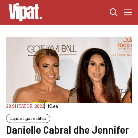
Skip
M
to
content
28 SHTATOR, 2023
Klea
Lajme nga realiteti
Danielle Cabral dhe Jennifer