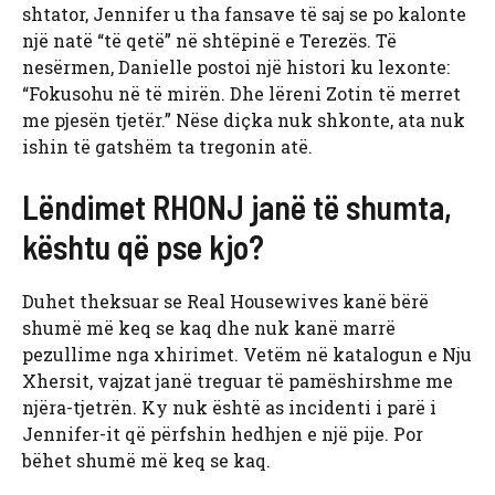
shtator, Jennifer u tha fansave të saj se po kalonte
një natë “të qetë” në shtëpinë e Terezës. Të
nesërmen, Danielle postoi një histori ku lexonte:
“Fokusohu në të mirën. Dhe lëreni Zotin të merret
me pjesën tjetër.” Nëse diçka nuk shkonte, ata nuk
ishin të gatshëm ta tregonin atë.
Lëndimet RHONJ janë të shumta,
kështu që pse kjo?
Duhet theksuar se Real Housewives kanë bërë
shumë më keq se kaq dhe nuk kanë marrë
pezullime nga xhirimet. Vetëm në katalogun e Nju
Xhersit, vajzat janë treguar të pamëshirshme me
njëra-tjetrën. Ky nuk është as incidenti i parë i
Jennifer-it që përfshin hedhjen e një pije. Por
bëhet shumë më keq se kaq.