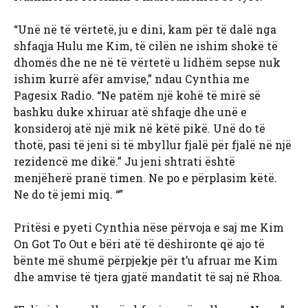
“Unë në të vërtetë, ju e dini, kam për të dalë nga
shfaqja Hulu me Kim, të cilën ne ishim shokë të
dhomës dhe ne në të vërtetë u lidhëm sepse nuk
ishim kurrë afër amvise,” ndau Cynthia me
Pagesix Radio. “Ne patëm një kohë të mirë së
bashku duke xhiruar atë shfaqje dhe unë e
konsideroj atë një mik në këtë pikë. Unë do të
thotë, pasi të jeni si të mbyllur fjalë për fjalë në një
rezidencë me dikë.” Ju jeni shtrati është
menjëherë pranë timen. Ne po e përplasim këtë.
Ne do të jemi miq. “”
Pritësi e pyeti Cynthia nëse përvoja e saj me Kim
On Got To Out e bëri atë të dëshironte që ajo të
bënte më shumë përpjekje për t’u afruar me Kim
dhe amvise të tjera gjatë mandatit të saj në Rhoa.