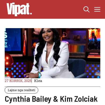
Skip
M
to
content
27 KORRIK, 2025
Klea
Lajme nga realiteti
Cynthia Bailey & Kim Zolciak