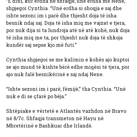
“E dini, kur erdha në shfaqje, unë erdha me Nene,”
shpjegoi Cynthia. “Unë erdha si shoqja e saj dhe
ishte sezoni im i parë dhe thjesht doja të isha
besnik ndaj saj. Doja të isha miq me vajzat e tjera,
por nuk dija si ta lundroja atë në atë kohë, nuk doja
të isha miq me ta, por thjesht nuk doja të shkoja
kundër saj sepse kjo më futi.”
Cynthia shpjegoi se me kalimin e kohës ajo kuptoi
se ajo mund të kishte bërë edhe miqësi të tjera, por
ajo nuk falë besnikërinë e saj ndaj Nene.
“Ishte sezoni im i parë, fëmijë,” tha Cynthia. “Unë
nuk e di se çfarë po bëja.”
Shtëpiake e vërtetë e Atlantës vazhdon në Bravo
në 8/7c. Shfaqja transmeton në Hayu në
Mbretërinë e Bashkuar dhe Irlandë.