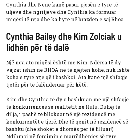
Cynthia dhe Nene kanë pasur pjesën e tyre të
uljeve dhe ngritjeve dhe Cynthia ka formuar
miqësi të reja dhe ka hyrë në brazdën e saj Rhoa.
Cynthia Bailey dhe Kim Zolciak u
lidhën për të dalë
Një nga ato miqësi është me Kim. Ndërsa të dy
vajzat ishin në RHOA në të njëjtën kohë, nuk ishte
koha e tyre atje që i bashkoi. Ata kanë një shfaqje
tjetër për të falënderuar për këtë.
Kim dhe Cynthia të dy u bashkuan me një shfaqje
të konkurrencës së realitetit në Hulu. Duhej të
dilja, i pashë të bllokuar në një rezidencë me
konkurrentët e tjerë. Dhe të qenit në rezidencë së
bashku (dhe shokët e dhomës për të filluar!)
Ndihmoi në forcimin e marrëdhënies së tyre.