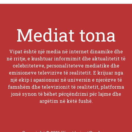
Mediat tona
Vipat është një media në internet dinamike dhe
në rritje, e kushtuar informimit dhe aktualitetit të
celebriteteve, personaliteteve mediatike dhe
emisioneve televizive të realitetit. E krijuar nga
një ekip i apasionuar në universin e njerëzve të
famshëm dhe televizionit të realitetit, platforma
jonë synon të bëhet përqëndrimi për lajme dhe
argëtim në këtë fushë.