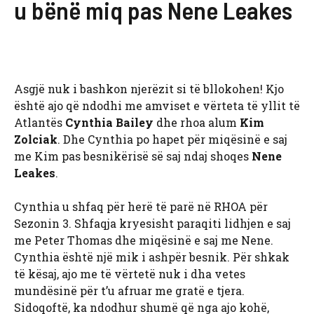
u bënë miq pas Nene Leakes
Asgjë nuk i bashkon njerëzit si të bllokohen! Kjo
është ajo që ndodhi me amviset e vërteta të yllit të
Atlantës
Cynthia Bailey
dhe rhoa alum
Kim
Zolciak
. Dhe Cynthia po hapet për miqësinë e saj
me Kim pas besnikërisë së saj ndaj shoqes
Nene
Leakes
.
Cynthia u shfaq për herë të parë në RHOA për
Sezonin 3. Shfaqja kryesisht paraqiti lidhjen e saj
me Peter Thomas dhe miqësinë e saj me Nene.
Cynthia është një mik i ashpër besnik. Për shkak
të kësaj, ajo me të vërtetë nuk i dha vetes
mundësinë për t’u afruar me gratë e tjera.
Sidoqoftë, ka ndodhur shumë që nga ajo kohë,