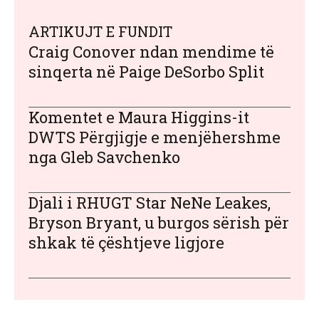
ARTIKUJT E FUNDIT
Craig Conover ndan mendime të
sinqerta në Paige DeSorbo Split
Komentet e Maura Higgins-it
DWTS Përgjigje e menjëhershme
nga Gleb Savchenko
Djali i RHUGT Star NeNe Leakes,
Bryson Bryant, u burgos sërish për
shkak të çështjeve ligjore