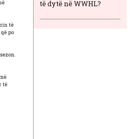
në
të dytë në WWHL?
rin të
 që po
 sezon.
umë
r të