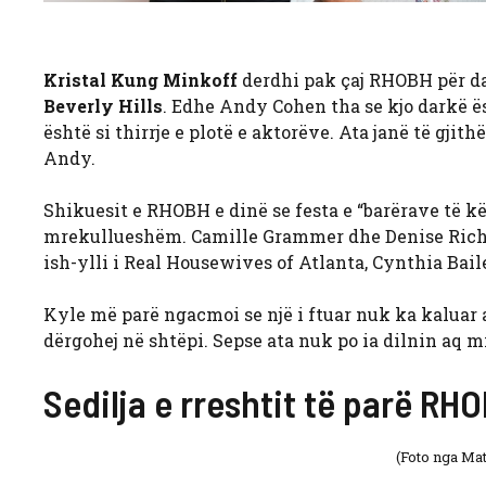
Kristal Kung Minkoff
derdhi pak çaj RHOBH për da
Beverly Hills
. Edhe Andy Cohen tha se kjo darkë ës
është si thirrje e plotë e aktorëve. Ata janë të gjit
Andy.
Shikuesit e RHOBH e dinë se festa e “barërave të këqi
mrekullueshëm. Camille Grammer dhe Denise Richar
ish-ylli i Real Housewives of Atlanta, Cynthia Bail
Kyle më parë ngacmoi se një i ftuar nuk ka kaluar 
dërgohej në shtëpi. Sepse ata nuk po ia dilnin aq mir
Sedilja e rreshtit të parë RH
(Foto nga Ma