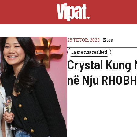
25 TETOR, 2023
Klea
Lajme nga realiteti
Crystal Kung 
në Nju RHOBH