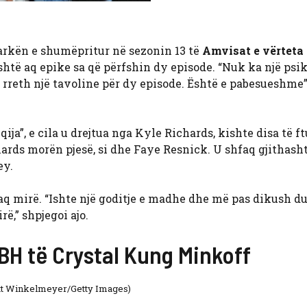
rkën e shumëpritur në sezonin 13 të
Amvisat e vërteta 
htë aq epike sa që përfshin dy episode. “Nuk ka një psik
hë rreth një tavoline për dy episode. Është e pabesueshme”
ja”, e cila u drejtua nga Kyle Richards, kishte disa të ft
ds morën pjesë, si dhe Faye Resnick. U shfaq gjithash
ey.
aq mirë. “Ishte një goditje e madhe dhe më pas dikush du
ë,” shpjegoi ajo.
OBH të Crystal Kung Minkoff
tt Winkelmeyer/Getty Images)