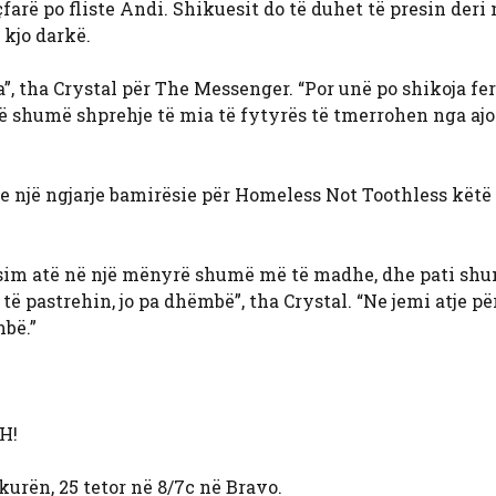
çfarë po fliste Andi. Shikuesit do të duhet të presin deri 
 kjo darkë.
a”, tha Crystal për The Messenger. “Por unë po shikoja fer
 që shumë shprehje të mia të fytyrës të tmerrohen nga ajo
ë e një ngjarje bamirësie për Homeless Not Toothless këtë
esim atë në një mënyrë shumë më të madhe, dhe pati sh
ë pastrehin, jo pa dhëmbë”, tha Crystal. “Ne jemi atje pë
mbë.”
H!
urën, 25 tetor në 8/7c në Bravo.