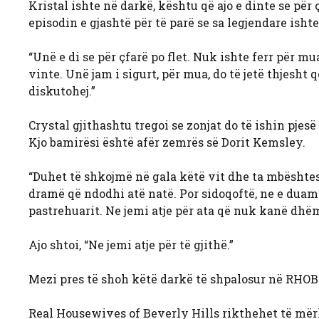
Kristal ishte në darkë, kështu që ajo e dinte se për 
episodin e gjashtë për të parë se sa legjendare ishte
“Unë e di se për çfarë po flet. Nuk ishte ferr për mu
vinte. Unë jam i sigurt, për mua, do të jetë thjesht
diskutohej.”
Crystal gjithashtu tregoi se zonjat do të ishin pjes
Kjo bamirësi është afër zemrës së Dorit Kemsley.
“Duhet të shkojmë në gala këtë vit dhe ta mbësht
dramë që ndodhi atë natë. Por sidoqoftë, ne e duam t
pastrehuarit. Ne jemi atje për ata që nuk kanë dhë
Ajo shtoi, “Ne jemi atje për të gjithë.”
Mezi pres të shoh këtë darkë të shpalosur në RHOB
Real Housewives of Beverly Hills rikthehet të mërk