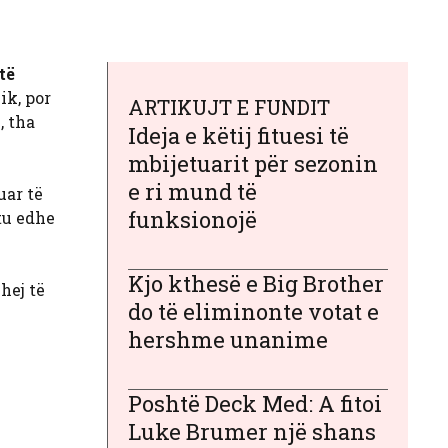
të
ik, por
ARTIKUJT E FUNDIT
, tha
Ideja e këtij fituesi të
mbijetuarit për sezonin
e ri mund të
uar të
funksionojë
tu edhe
Kjo kthesë e Big Brother
hej të
do të eliminonte votat e
hershme unanime
Poshtë Deck Med: A fitoi
Luke Brumer një shans