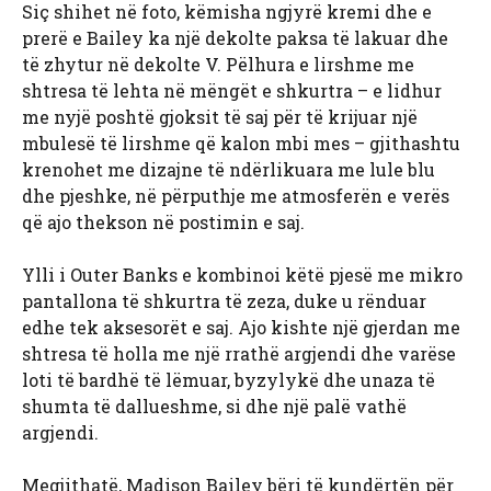
Siç shihet në foto, këmisha ngjyrë kremi dhe e
prerë e Bailey ka një dekolte paksa të lakuar dhe
të zhytur në dekolte V. Pëlhura e lirshme me
shtresa të lehta në mëngët e shkurtra – e lidhur
me nyjë poshtë gjoksit të saj për të krijuar një
mbulesë të lirshme që kalon mbi mes – gjithashtu
krenohet me dizajne të ndërlikuara me lule blu
dhe pjeshke, në përputhje me atmosferën e verës
që ajo thekson në postimin e saj.
Ylli i Outer Banks e kombinoi këtë pjesë me mikro
pantallona të shkurtra të zeza, duke u rënduar
edhe tek aksesorët e saj. Ajo kishte një gjerdan me
shtresa të holla me një rrathë argjendi dhe varëse
loti të bardhë të lëmuar, byzylykë dhe unaza të
shumta të dallueshme, si dhe një palë vathë
argjendi.
Megjithatë, Madison Bailey bëri të kundërtën për