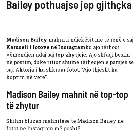
Bailey pothuajse jep gjithçka
Madison Bailey
mahniti ndjekësit me të renë e saj
Karuseli i fotove në Instagram
ku ajo tërhoqi
vëmendjen ndaj saj
top zhytjeje
. Ajo shfaqi besim
në postim, duke rritur shumë tërheqjen e pamjes së
saj. Aktorja i ka shkruar fotot: “Ajo thjesht ka
kuptim në verë”.
Madison Bailey mahnit në top-top
të zhytur
Shihni bluzën mahnitëse të Madison Bailey në
fotot në Instagram më poshtë: