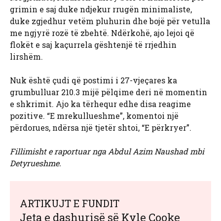
grimin e saj duke ndjekur rrugën minimaliste,
duke zgjedhur vetëm pluhurin dhe bojë për vetulla
me ngjyrë rozë të zbehtë. Ndërkohë, ajo lejoi që
flokët e saj kaçurrela gështenjë të rrjedhin
lirshëm.
Nuk është çudi që postimi i 27-vjeçares ka
grumbulluar 210.3 mijë pëlqime deri në momentin
e shkrimit. Ajo ka tërhequr edhe disa reagime
pozitive. “E mrekullueshme”, komentoi një
përdorues, ndërsa një tjetër shtoi, “E përkryer”.
Fillimisht e raportuar nga Abdul Azim Naushad mbi
Detyrueshme.
ARTIKUJT E FUNDIT
Jeta e dashurisë së Kyle Cooke