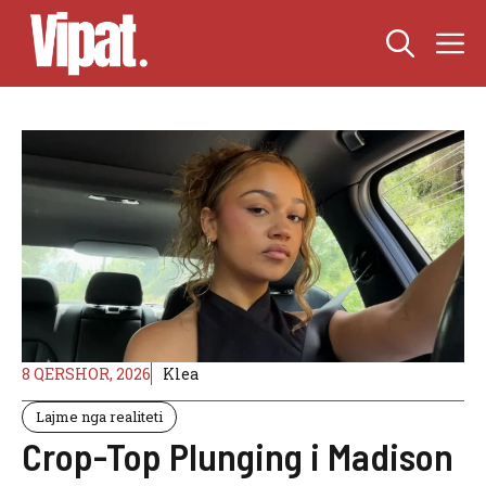
Skip
M
to
content
8 QERSHOR, 2026
Klea
Lajme nga realiteti
Crop-Top Plunging i Madison