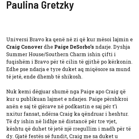
Paulina Gretzky
Universi Bravo ka qenë në zi që kur mësoi lajmin e
Craig Conover
dhe
Paige DeSorbo’s
ndarje. Dyshja
Summer House/Southern Charm ishin çifti i
fuqishëm i Bravo për të cilin të gjithë po kërkonin.
Edhe pse ndarja e tyre duket aq miqësore sa mund
të jetë, ende dhemb të shikosh.
Nuk kemi dëgjuar shumë nga Paige apo Craig që
kur u publikuan lajmet e ndarjes. Paige përshkroi
anën e saj të gjërave në podkastin e saj për t’i
nxitur fansat, ndërsa Craig ka qëndruar i heshtur.
Të dy ishin në lidhje në distancë për tre vjet,
kështu që duhet të jetë një rregullim i madh për të
dy. Gjatë festës së fundit, Craig me sa duket u