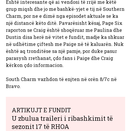
Është interesante që ai vendosi të rrijë me këtë
grup miqsh dhe jo me bashkë-yjet e tij në Southern
Charm, por ne e dimë nga episodet aktuale se ka
një distancë këto ditë. Pavarësisht kësaj, Page Six
raporton se Craig është shoqëruar me Paulina dhe
Dustin disa herë në vitet e fundit, madje ka shkuar
në udhëtime çiftesh me Paige në të kaluarën. Nuk
është aq tronditëse sa një pamje, por duke pasur
parasysh rrethanat, çdo fans i Paige dhe Craig
kërkon çdo informacion.
South Charm vazhdon të enjten në orën 8/7c në
Bravo.
ARTIKUJT E FUNDIT
U zbulua traileri i ribashkimit të
sezonit 17 të RHOA