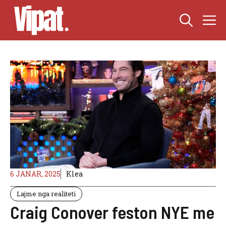
Skip
M
to
content
6 JANAR, 2025
Klea
Lajme nga realiteti
Craig Conover feston NYE me