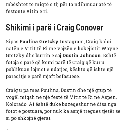
mbështet te miqtë e tij për ta ndihmuar atë të
festonte vitin e ri.
Shikimi i parë i Craig Conover
Sipas
Paulina Gretzky
Instagram, Craig kaloi
natën e Vitit të Ri me vajzën e hokejistit Wayne
Gretzky dhe burrin e saj
Dustin Johnson
. Është
fotoja e parë që kemi parë të Craig që kur u
publikuan lajmet e ndarjes, kështu që ishte një
paraqitje e parë mjaft befasuese.
Craig u pa mes Paulina, Dustin dhe një grup të
vogël miqsh në një festë të Vitit të Ri në Aspen,
Kolorado. Ai është duke buzëqeshur në disa nga
fotot e postuara, por nuk ka asnjë tregues tjetër se
si po shkojnë gjërat.