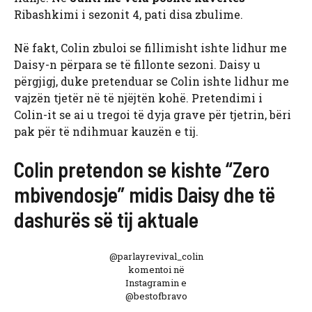
Ribashkimi i sezonit 4, pati disa zbulime.
Në fakt, Colin zbuloi se fillimisht ishte lidhur me
Daisy-n përpara se të fillonte sezoni. Daisy u
përgjigj, duke pretenduar se Colin ishte lidhur me
vajzën tjetër në të njëjtën kohë. Pretendimi i
Colin-it se ai u tregoi të dyja grave për tjetrin, bëri
pak për të ndihmuar kauzën e tij.
Colin pretendon se kishte “Zero
mbivendosje” midis Daisy dhe të
dashurës së tij aktuale
@parlayrevival_colin
komentoi në
Instagramin e
@bestofbravo