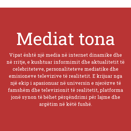
Mediat tona
Vipat është një media në internet dinamike dhe
në rritje, e kushtuar informimit dhe aktualitetit të
celebriteteve, personaliteteve mediatike dhe
emisioneve televizive të realitetit. E krijuar nga
një ekip i apasionuar në universin e njerëzve të
famshëm dhe televizionit të realitetit, platforma
jonë synon të bëhet përqëndrimi për lajme dhe
argëtim në këtë fushë.