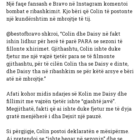
Një faqe fansash e Bravo në Instagram komentoi
bombat e ribashkimit. Kjo bëri që Colin të postonte
një kundërshtim në mbrojtje të tij.
@bestofbravo shkroi, “Colin dhe Daisy në fakt
ishin lidhur për herë të parë PARA se sezoni të
fillonte xhirimet. Gjithashtu, Colin ishte duke
fjetur me një vajzë tjetër para se të filmonte
gjithashtu, për të cilën Colin tha se Daisy e dinte,
dhe Daisy tha në ribashkim se për këtë arsye e bëri
atë në mbrojtje.”
Afati kohor midis ndarjes së Kolin me Daisy dhe
fillimit me vajzën tjetër ishte “gjashtë javë”.
Megjithatë, fakti që ai ishte duke fjetur me të dyja
gratë menjëherë i dha Dejsit një pauzë.
Si përgjigje, Colin postoi deklaratën e mësipërme.
Ai pretendoi se “ishte beqar në sezonin” dhe se