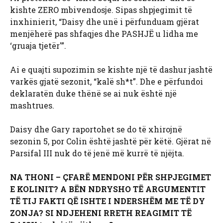
kishte ZERO mbivendosje. Sipas shpjegimit të
inxhinierit, “Daisy dhe unë i përfunduam gjërat
menjëherë pas shfaqjes dhe PASHJË u lidha me
‘gruaja tjetër'”.
Ai e quajti supozimin se kishte një të dashur jashtë
varkës gjatë sezonit, “kalë sh*t”. Dhe e përfundoi
deklaratën duke thënë se ai nuk është një
mashtrues.
Daisy dhe Gary raportohet se do të xhirojnë
sezonin 5, por Colin është jashtë për këtë. Gjërat në
Parsifal III nuk do të jenë më kurrë të njëjta.
NA THONI – ÇFARË MENDONI PËR SHPJEGIMET
E KOLINIT? A BËN NDRYSHO TË ARGUMENTIT
TË TIJ FAKTI QË ISHTE I NDERSHËM ME TË DY
ZONJA? SI NDJEHENI RRETH REAGIMIT TË