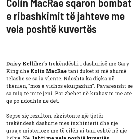
Colin MacRae sqaron bombat
e ribashkimit të jahteve me
vela poshtë kuvertës
Daisy Kelliher’s
trekëndëshi i dashurisë me Gary
King dhe
Kolin MacRae
tani duket si më shumë
telashe se sa ia vlente. Ndoshta ka diçka në
thënien, “mos e vidhos ekuipazhin”. Pavarësisht se
sa miq të mirë jeni. Por zbehet në krahasim me atë
që po ndodhte në det.
Sepse siç rezulton, ekzistonte një tjetër
trekëndësh dashurie mes inxhinierit dhe një
gruaje misterioze me të cilën ai tani është në një
lidhje. Në
Jahti me vela poshtë kuvertës