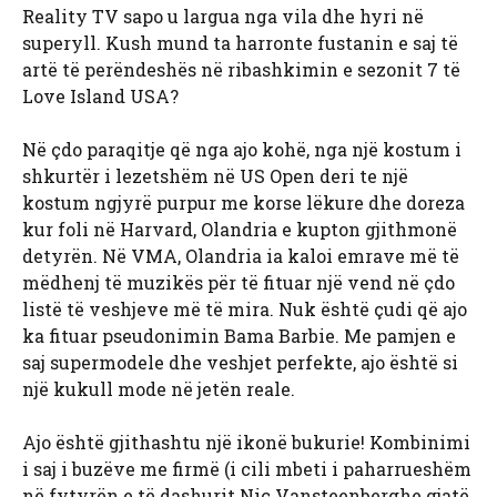
Reality TV sapo u largua nga vila dhe hyri në
superyll. Kush mund ta harronte fustanin e saj të
artë të perëndeshës në ribashkimin e sezonit 7 të
Love Island USA?
Në çdo paraqitje që nga ajo kohë, nga një kostum i
shkurtër i lezetshëm në US Open deri te një
kostum ngjyrë purpur me korse lëkure dhe doreza
kur foli në Harvard, Olandria e kupton gjithmonë
detyrën. Në VMA, Olandria ia kaloi emrave më të
mëdhenj të muzikës për të fituar një vend në çdo
listë të veshjeve më të mira. Nuk është çudi që ajo
ka fituar pseudonimin Bama Barbie. Me pamjen e
saj supermodele dhe veshjet perfekte, ajo është si
një kukull mode në jetën reale.
Ajo është gjithashtu një ikonë bukurie! Kombinimi
i saj i buzëve me firmë (i cili mbeti i paharrueshëm
në fytyrën e të dashurit Nic Vansteenberghe gjatë