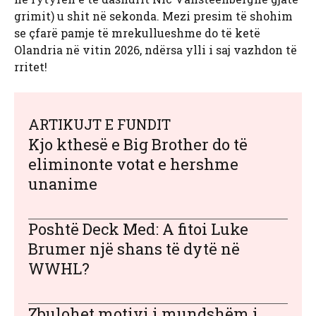
grimit) u shit në sekonda. Mezi presim të shohim
se çfarë pamje të mrekullueshme do të ketë
Olandria në vitin 2026, ndërsa ylli i saj vazhdon të
rritet!
ARTIKUJT E FUNDIT
Kjo kthesë e Big Brother do të
eliminonte votat e hershme
unanime
Poshtë Deck Med: A fitoi Luke
Brumer një shans të dytë në
WWHL?
Zbulohet motivi i mundshëm i