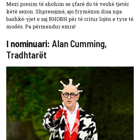
Mezi presim të shohim se çfarë do të veshë tjetër
këtë sezon. Shpresojmë, ajo frymëzon disa nga
bashkë-yjet e saj RHOBH për të rritur lojën e tyre të
modës. Pa përmendur emra!
I nominuari:
Alan Cumming,
Tradhtarët