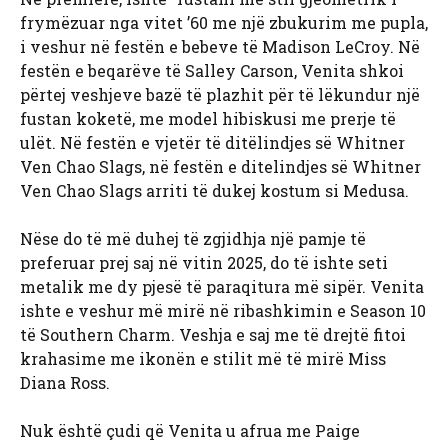
frymëzuar nga vitet ’60 me një zbukurim me pupla,
i veshur në festën e bebeve të Madison LeCroy. Në
festën e beqarëve të Salley Carson, Venita shkoi
përtej veshjeve bazë të plazhit për të lëkundur një
fustan koketë, me model hibiskusi me prerje të
ulët. Në festën e vjetër të ditëlindjes së Whitner
Ven Chao Slags, në festën e ditelindjes së Whitner
Ven Chao Slags arriti të dukej kostum si Medusa.
Nëse do të më duhej të zgjidhja një pamje të
preferuar prej saj në vitin 2025, do të ishte seti
metalik me dy pjesë të paraqitura më sipër. Venita
ishte e veshur më mirë në ribashkimin e Season 10
të Southern Charm. Veshja e saj me të drejtë fitoi
krahasime me ikonën e stilit më të mirë Miss
Diana Ross.
Nuk është çudi që Venita u afrua me Paige