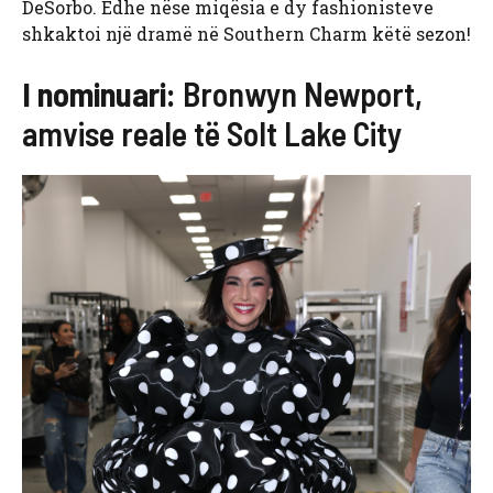
DeSorbo. Edhe nëse miqësia e dy fashionisteve
shkaktoi një dramë në Southern Charm këtë sezon!
I nominuari:
Bronwyn Newport,
amvise reale të Solt Lake City