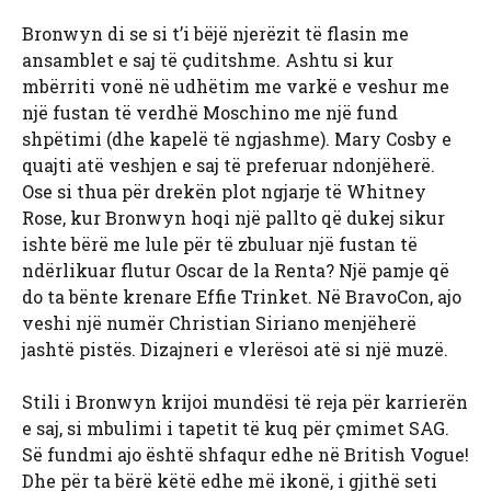
Bronwyn di se si t’i bëjë njerëzit të flasin me
ansamblet e saj të çuditshme. Ashtu si kur
mbërriti vonë në udhëtim me varkë e veshur me
një fustan të verdhë Moschino me një fund
shpëtimi (dhe kapelë të ngjashme). Mary Cosby e
quajti atë veshjen e saj të preferuar ndonjëherë.
Ose si thua për drekën plot ngjarje të Whitney
Rose, kur Bronwyn hoqi një pallto që dukej sikur
ishte bërë me lule për të zbuluar një fustan të
ndërlikuar flutur Oscar de la Renta? Një pamje që
do ta bënte krenare Effie Trinket. Në BravoCon, ajo
veshi një numër Christian Siriano menjëherë
jashtë pistës. Dizajneri e vlerësoi atë si një muzë.
Stili i Bronwyn krijoi mundësi të reja për karrierën
e saj, si mbulimi i tapetit të kuq për çmimet SAG.
Së fundmi ajo është shfaqur edhe në British Vogue!
Dhe për ta bërë këtë edhe më ikonë, i gjithë seti