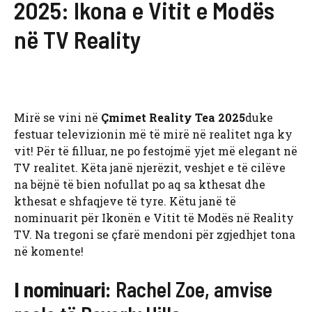
2025: Ikona e Vitit e Modës
në TV Reality
Mirë se vini në
Çmimet Reality Tea 2025
duke
festuar televizionin më të mirë në realitet nga ky
vit! Për të filluar, ne po festojmë yjet më elegant në
TV realitet. Këta janë njerëzit, veshjet e të cilëve
na bëjnë të bien nofullat po aq sa kthesat dhe
kthesat e shfaqjeve të tyre. Këtu janë të
nominuarit për Ikonën e Vitit të Modës në Reality
TV. Na tregoni se çfarë mendoni për zgjedhjet tona
në komente!
I nominuari:
Rachel Zoe, amvise