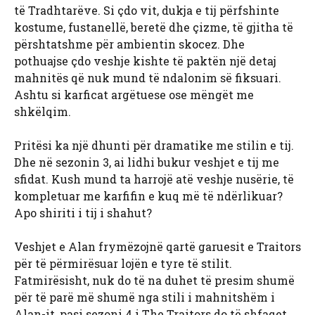
të Tradhtarëve. Si çdo vit, dukja e tij përfshinte
kostume, fustanellë, beretë dhe çizme, të gjitha të
përshtatshme për ambientin skocez. Dhe
pothuajse çdo veshje kishte të paktën një detaj
mahnitës që nuk mund të ndalonim së fiksuari.
Ashtu si karficat argëtuese ose mëngët me
shkëlqim.
Pritësi ka një dhunti për dramatike me stilin e tij.
Dhe në sezonin 3, ai lidhi bukur veshjet e tij me
sfidat. Kush mund ta harrojë atë veshje nusërie, të
kompletuar me karfifin e kuq më të ndërlikuar?
Apo shiriti i tij i shahut?
Veshjet e Alan frymëzojnë qartë garuesit e Traitors
për të përmirësuar lojën e tyre të stilit.
Fatmirësisht, nuk do të na duhet të presim shumë
për të parë më shumë nga stili i mahnitshëm i
Alan-it, pasi sezoni 4 i The Traitors do të shfaqet