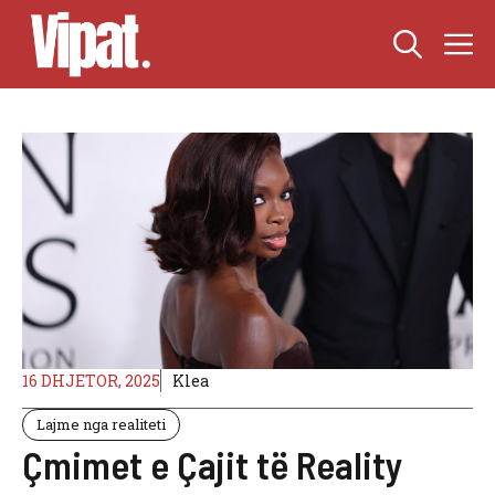
Skip
M
to
content
16 DHJETOR, 2025
Klea
Lajme nga realiteti
Çmimet e Çajit të Reality