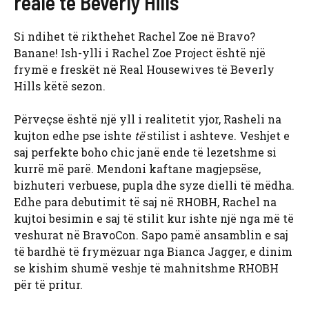
reale të Beverly Hills
Si ndihet të rikthehet Rachel Zoe në Bravo?
Banane! Ish-ylli i Rachel Zoe Project është një
frymë e freskët në Real Housewives të Beverly
Hills këtë sezon.
Përveçse është një yll i realitetit yjor, Rasheli na
kujton edhe pse ishte
të
stilist i ashteve. Veshjet e
saj perfekte boho chic janë ende të lezetshme si
kurrë më parë. Mendoni kaftane magjepsëse,
bizhuteri verbuese, pupla dhe syze dielli të mëdha.
Edhe para debutimit të saj në RHOBH, Rachel na
kujtoi besimin e saj të stilit kur ishte një nga më të
veshurat në BravoCon. Sapo pamë ansamblin e saj
të bardhë të frymëzuar nga Bianca Jagger, e dinim
se kishim shumë veshje të mahnitshme RHOBH
për të pritur.