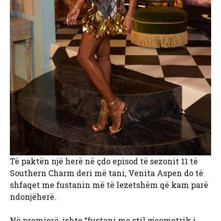
Të paktën një herë në çdo episod të sezonit 11 të
Southern Charm deri më tani, Venita Aspen do të
shfaqet me fustanin më të lezetshëm që kam parë
ndonjëherë.
Në premierë, ishte “fustani me stil gjeometrik i