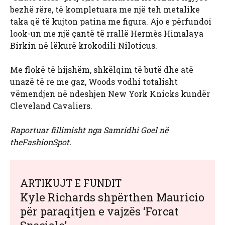
bezhë rëre, të kompletuara me një teh metalike
taka që të kujton patina me figura. Ajo e përfundoi
look-un me një çantë të rrallë Hermès Himalaya
Birkin në lëkurë krokodili Niloticus.
Me flokë të hijshëm, shkëlqim të butë dhe atë
unazë të re me gaz, Woods vodhi totalisht
vëmendjen në ndeshjen New York Knicks kundër
Cleveland Cavaliers.
Raportuar fillimisht nga Samridhi Goel në
theFashionSpot.
ARTIKUJT E FUNDIT
Kyle Richards shpërthen Mauricio
për paraqitjen e vajzës ‘Forcat