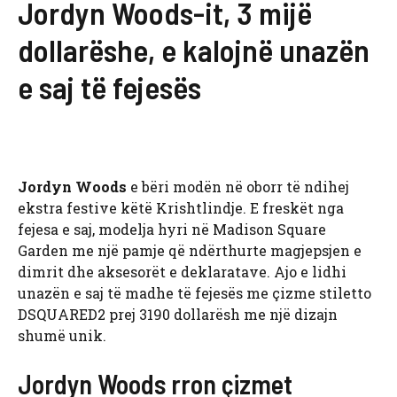
Jordyn Woods-it, 3 mijë
dollarëshe, e kalojnë unazën
e saj të fejesës
Jordyn Woods
e bëri modën në oborr të ndihej
ekstra festive këtë Krishtlindje. E freskët nga
fejesa e saj, modelja hyri në Madison Square
Garden me një pamje që ndërthurte magjepsjen e
dimrit dhe aksesorët e deklaratave. Ajo e lidhi
unazën e saj të madhe të fejesës me çizme stiletto
DSQUARED2 prej 3190 dollarësh me një dizajn
shumë unik.
Jordyn Woods rron çizmet