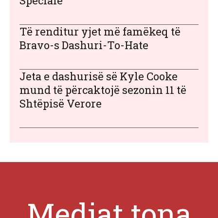
Speciale’
Të renditur yjet më famëkeq të
Bravo-s Dashuri-To-Hate
Jeta e dashurisë së Kyle Cooke
mund të përcaktojë sezonin 11 të
Shtëpisë Verore
Mediat tona