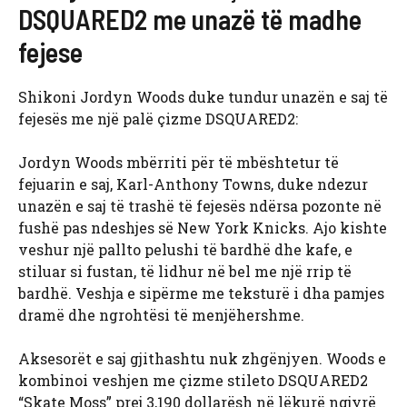
DSQUARED2 me unazë të madhe
fejese
Shikoni Jordyn Woods duke tundur unazën e saj të
fejesës me një palë çizme DSQUARED2:
Jordyn Woods mbërriti për të mbështetur të
fejuarin e saj, Karl-Anthony Towns, duke ndezur
unazën e saj të trashë të fejesës ndërsa pozonte në
fushë pas ndeshjes së New York Knicks. Ajo kishte
veshur një pallto pelushi të bardhë dhe kafe, e
stiluar si fustan, të lidhur në bel me një rrip të
bardhë. Veshja e sipërme me teksturë i dha pamjes
dramë dhe ngrohtësi të menjëhershme.
Aksesorët e saj gjithashtu nuk zhgënjyen. Woods e
kombinoi veshjen me çizme stileto DSQUARED2
“Skate Moss” prej 3,190 dollarësh në lëkurë ngjyrë