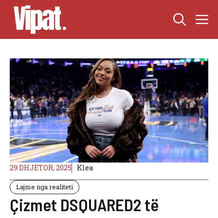
Skip
M
to
content
29 DHJETOR, 2025
Klea
Lajme nga realiteti
Çizmet DSQUARED2 të