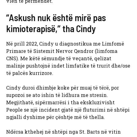
vlen të përmendet.
“Askush nuk është mirë pas
kimioterapisë,” tha Cindy
Në prill 2022, Cindy u diagnostikua me Limfomë
Primare të Sistemit Nervor Qendror (limfoma
CNS). Me këtë sëmundje të veçantë, qelizat
malinje pushtojnë indet limfatike të trurit dhe/ose
të palcës kurrizore.
Cindy duroi dhimbje koke për muaj të tërë, por
supozoi se ato ishin të lidhura me stresin.
Megjithatë, sipërmarrësi i tha ekskluzivisht
People se një incident gjatë një fluturimi në shtëpi
ngjalli dyshime për çështje më të thella.
Ndërsa kthehej në shtëpi nga St. Barts në vitin