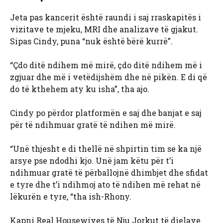
Jeta pas kancerit është raundi i saj rraskapitës i
vizitave te mjeku, MRI dhe analizave të gjakut.
Sipas Cindy, puna “nuk është bërë kurrë”.
“Çdo ditë ndihem më mirë, çdo ditë ndihem më i
zgjuar dhe më i vetëdijshëm dhe në pikën. E di që
do të kthehem aty ku isha”, tha ajo.
Cindy po përdor platformën e saj dhe banjat e saj
për të ndihmuar gratë të ndihen më mirë.
“Unë thjesht e di thellë në shpirtin tim se ka një
arsye pse ndodhi kjo. Unë jam këtu për t’i
ndihmuar gratë të përballojnë dhimbjet dhe sfidat
e tyre dhe t’i ndihmoj ato të ndihen më rehat në
lëkurën e tyre, “tha ish-Rhony.
Kapni Real Housewives të Nju Jorkut të dielave