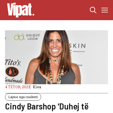
Skip
M
to
content
4 TETOR, 2023
Klea
Lajme nga realiteti
Cindy Barshop ‘Duhej të