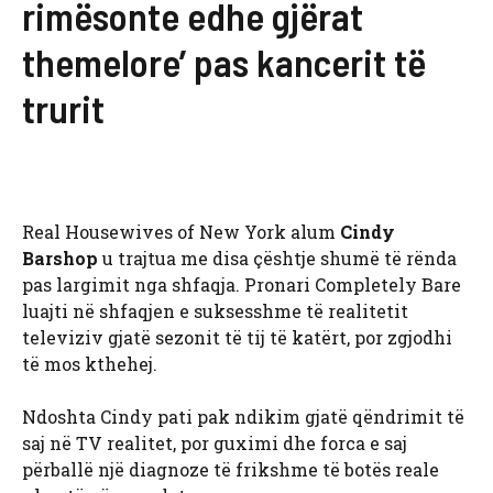
rimësonte edhe gjërat
themelore’ pas kancerit të
trurit
Real Housewives of New York alum
Cindy
Barshop
u trajtua me disa çështje shumë të rënda
pas largimit nga shfaqja. Pronari Completely Bare
luajti në shfaqjen e suksesshme të realitetit
televiziv gjatë sezonit të tij të katërt, por zgjodhi
të mos kthehej.
Ndoshta Cindy pati pak ndikim gjatë qëndrimit të
saj në TV realitet, por guximi dhe forca e saj
përballë një diagnoze të frikshme të botës reale