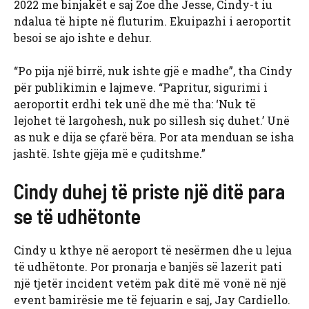
2022 me binjakët e saj Zoe dhe Jesse, Cindy-t iu
ndalua të hipte në fluturim. Ekuipazhi i aeroportit
besoi se ajo ishte e dehur.
“Po pija një birrë, nuk ishte gjë e madhe”, tha Cindy
për publikimin e lajmeve. “Papritur, sigurimi i
aeroportit erdhi tek unë dhe më tha: ‘Nuk të
lejohet të largohesh, nuk po sillesh siç duhet.’ Unë
as nuk e dija se çfarë bëra. Por ata menduan se isha
jashtë. Ishte gjëja më e çuditshme.”
Cindy duhej të priste një ditë para
se të udhëtonte
Cindy u kthye në aeroport të nesërmen dhe u lejua
të udhëtonte. Por pronarja e banjës së lazerit pati
një tjetër incident vetëm pak ditë më vonë në një
event bamirësie me të fejuarin e saj, Jay Cardiello.