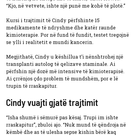
“Kjo, në vetvete, ishte një punë me kohë të plotë.”
Kursi i trajtimit të Cindy përfshinte 15
medikamente të ndryshme dhe katër raunde
kimioterapie. Por në fund të fundit, testet tregojnë
se ylli i realitetit e mundi kancerin.
Megjithatë, Cindy u këshillua t’i nënshtrohej një
transplanti autolog të qelizave staminale. Ai
përfshin një dozë më intensive të kimioterapisë.
Ai çrrënjos çdo problem të mundshëm, por e lë
trupin të rraskapitur.
Cindy vuajti gjatë trajtimit
“Isha shumë i sëmurë pas kësaj. Trupi im ishte
rraskapitur”, zbuloi ajo. “Nuk mund të qëndroja në
këmbë dhe as të ulesha sepse kishin bërë kaq