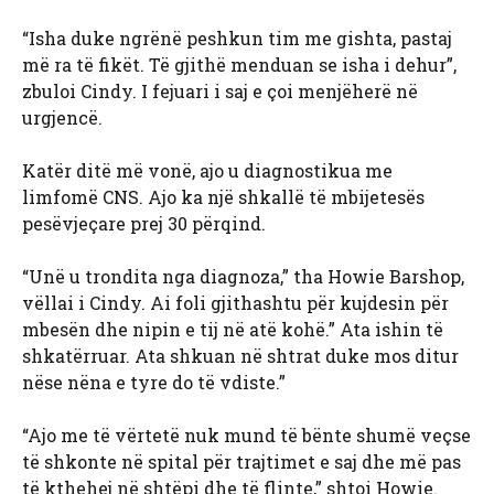
“Isha duke ngrënë peshkun tim me gishta, pastaj
më ra të fikët. Të gjithë menduan se isha i dehur”,
zbuloi Cindy. I fejuari i saj e çoi menjëherë në
urgjencë.
Katër ditë më vonë, ajo u diagnostikua me
limfomë CNS. Ajo ka një shkallë të mbijetesës
pesëvjeçare prej 30 përqind.
“Unë u trondita nga diagnoza,” tha Howie Barshop,
vëllai i Cindy. Ai foli gjithashtu për kujdesin për
mbesën dhe nipin e tij në atë kohë.” Ata ishin të
shkatërruar. Ata shkuan në shtrat duke mos ditur
nëse nëna e tyre do të vdiste.”
“Ajo me të vërtetë nuk mund të bënte shumë veçse
të shkonte në spital për trajtimet e saj dhe më pas
të kthehej në shtëpi dhe të flinte,” shtoi Howie.