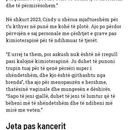
dhe të përmirësohem.”
Në shkurt 2023, Cindy u shërua mjaftueshëm për
t’u kthyer në punë me kohë të plotë. Ajo po përdor
përvojën e saj personale me çështjet e grave pas
kimioterapisë për të ndihmuar të tjerët.
“E urrej ta them, por askush nuk është në rregull
pasi kalojnë kimioterapinë. Ju duhet të punoni
trupin tuaj për të qenë përsëri super i
shëndetshëm, dhe kjo është gjithashtu nga
brenda”, tha ajo për menopauzën e hershme,
thatësinë vaginale dhe mungesën e dëshirës.
“Sapo të jeni gjallë, duhet të jeni të lumtur që të
bëheni më të shëndetshëm dhe të ndiheni më
mirë me veten.”
Jeta pas kancerit