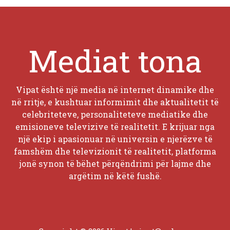
Mediat tona
Vipat është një media në internet dinamike dhe
në rritje, e kushtuar informimit dhe aktualitetit të
celebriteteve, personaliteteve mediatike dhe
emisioneve televizive të realitetit. E krijuar nga
një ekip i apasionuar në universin e njerëzve të
famshëm dhe televizionit të realitetit, platforma
jonë synon të bëhet përqëndrimi për lajme dhe
argëtim në këtë fushë.