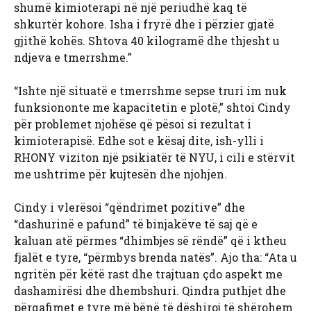
shumë kimioterapi në një periudhë kaq të
shkurtër kohore. Isha i fryrë dhe i përzier gjatë
gjithë kohës. Shtova 40 kilogramë dhe thjesht u
ndjeva e tmerrshme.”
“Ishte një situatë e tmerrshme sepse truri im nuk
funksiononte me kapacitetin e plotë,” shtoi Cindy
për problemet njohëse që pësoi si rezultat i
kimioterapisë. Edhe sot e kësaj dite, ish-ylli i
RHONY viziton një psikiatër të NYU, i cili e stërvit
me ushtrime për kujtesën dhe njohjen.
Cindy i vlerësoi “qëndrimet pozitive” dhe
“dashurinë e pafund” të binjakëve të saj që e
kaluan atë përmes “dhimbjes së rëndë” që i ktheu
fjalët e tyre, “përmbys brenda natës”. Ajo tha: “Ata u
ngritën për këtë rast dhe trajtuan çdo aspekt me
dashamirësi dhe dhembshuri. Qindra puthjet dhe
përqafimet e tyre më bënë të dëshiroj të shërohem