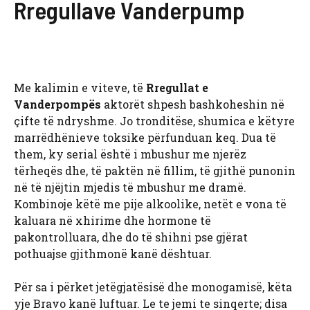
Rregullave Vanderpump
Me kalimin e viteve, të
Rregullat e
Vanderpompës
aktorët shpesh bashkoheshin në
çifte të ndryshme. Jo tronditëse, shumica e këtyre
marrëdhënieve toksike përfunduan keq. Dua të
them, ky serial është i mbushur me njerëz
tërheqës dhe, të paktën në fillim, të gjithë punonin
në të njëjtin mjedis të mbushur me dramë.
Kombinoje këtë me pije alkoolike, netët e vona të
kaluara në xhirime dhe hormone të
pakontrolluara, dhe do të shihni pse gjërat
pothuajse gjithmonë kanë dështuar.
Për sa i përket jetëgjatësisë dhe monogamisë, këta
yje Bravo kanë luftuar. Le te jemi te sinqerte; disa