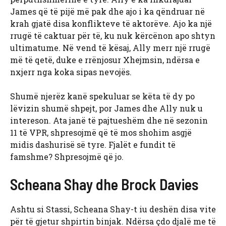
James që të pijë më pak dhe ajo i ka qëndruar në
krah gjatë disa konflikteve të aktorëve. Ajo ka një
rrugë të caktuar për të, ku nuk kërcënon apo shtyn
ultimatume. Në vend të kësaj, Ally merr një rrugë
më të qetë, duke e rrënjosur Xhejmsin, ndërsa e
nxjerr nga koka sipas nevojës.
Shumë njerëz kanë spekuluar se këta të dy po
lëvizin shumë shpejt, por James dhe Ally nuk u
intereson. Ata janë të pajtueshëm dhe në sezonin
11 të VPR, shpresojmë që të mos shohim asgjë
midis dashurisë së tyre. Fjalët e fundit të
famshme? Shpresojmë që jo.
Scheana Shay dhe Brock Davies
Ashtu si Stassi, Scheana Shay-t iu deshën disa vite
për të gjetur shpirtin binjak. Ndërsa çdo djalë me të