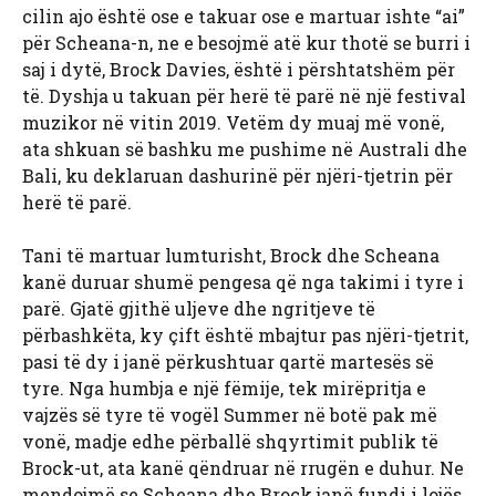
cilin ajo është ose e takuar ose e martuar ishte “ai”
për Scheana-n, ne e besojmë atë kur thotë se burri i
saj i dytë, Brock Davies, është i përshtatshëm për
të. Dyshja u takuan për herë të parë në një festival
muzikor në vitin 2019. Vetëm dy muaj më vonë,
ata shkuan së bashku me pushime në Australi dhe
Bali, ku deklaruan dashurinë për njëri-tjetrin për
herë të parë.
Tani të martuar lumturisht, Brock dhe Scheana
kanë duruar shumë pengesa që nga takimi i tyre i
parë. Gjatë gjithë uljeve dhe ngritjeve të
përbashkëta, ky çift është mbajtur pas njëri-tjetrit,
pasi të dy i janë përkushtuar qartë martesës së
tyre. Nga humbja e një fëmije, tek mirëpritja e
vajzës së tyre të vogël Summer në botë pak më
vonë, madje edhe përballë shqyrtimit publik të
Brock-ut, ata kanë qëndruar në rrugën e duhur. Ne
mendojmë se Scheana dhe Brock janë fundi i lojës,