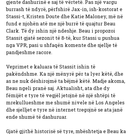
gjente dashurinë e saj të vërtetë. Pas një vargu
burrash të ndyrë, përfshirë Jax-in, ish-kostorat e
Stassi-t, Kristen Doute dhe Katie Maloney, më në
fund e njohën atë me një burrë të quajtur Beau
Clark. Të dy ishin një ndeshje. Beau i propozoi
Stassit gjatë sezonit të 8-të, kur Stassi u pushua
nga VPR, pasi u shfaqën komente dhe sjellje të
pandjeshme racore.
Veprimet e kaluara të Stassit ishin të
pakëndshme. Ka një mënyrë për ta lyer këtë, dhe
as ne nuk dëshirojmë ta bëjmë këtë. Madje akoma,
Beau ngeli pranë saj. Aktualisht, ata dhe dy
fëmijët e tyre të vegjël jetojnë në një shtëpi të
mrekullueshme me shumë nivele në Los Angeles
dhe sjelljet e tyre në internet tregojnë se ata janë
ende shumë të dashuruar.
Gjatë gjithë historisë së tyre, mbështetja e Beau ka