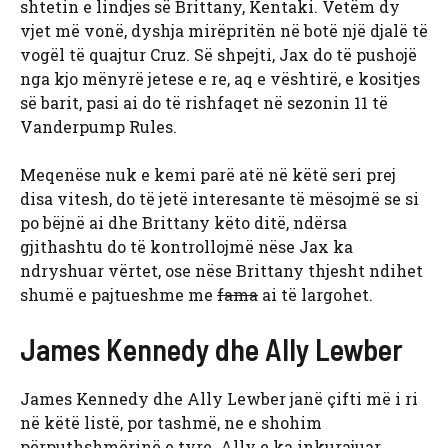
shtetin e lindjes së Brittany, Kentaki. Vetëm dy
vjet më vonë, dyshja mirëpritën në botë një djalë të
vogël të quajtur Cruz. Së shpejti, Jax do të pushojë
nga kjo mënyrë jetese e re, aq e vështirë, e kositjes
së barit, pasi ai do të rishfaqet në sezonin 11 të
Vanderpump Rules.
Meqenëse nuk e kemi parë atë në këtë seri prej
disa vitesh, do të jetë interesante të mësojmë se si
po bëjnë ai dhe Brittany këto ditë, ndërsa
gjithashtu do të kontrollojmë nëse Jax ka
ndryshuar vërtet, ose nëse Brittany thjesht ndihet
shumë e pajtueshme me
fama
ai të largohet.
James Kennedy dhe Ally Lewber
James Kennedy dhe Ally Lewber janë çifti më i ri
në këtë listë, por tashmë, ne e shohim
përputhshmërinë e tyre. Ally e ka inkurajuar