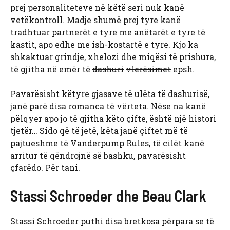
prej personaliteteve në këtë seri nuk kanë
vetëkontroll. Madje shumë prej tyre kanë
tradhtuar partnerët e tyre me anëtarët e tyre të
kastit, apo edhe me ish-kostartë e tyre. Kjo ka
shkaktuar grindje, xhelozi dhe miqësi të prishura,
të gjitha në emër të
dashuri
vlerësimet
epsh.
Pavarësisht këtyre gjasave të ulëta të dashurisë,
janë parë disa romanca të vërteta. Nëse na kanë
pëlqyer apo jo të gjitha këto çifte, është një histori
tjetër… Sido që të jetë, këta janë çiftet më të
pajtueshme të Vanderpump Rules, të cilët kanë
arritur të qëndrojnë së bashku, pavarësisht
çfarëdo. Për tani.
Stassi Schroeder dhe Beau Clark
Stassi Schroeder puthi disa bretkosa përpara se të