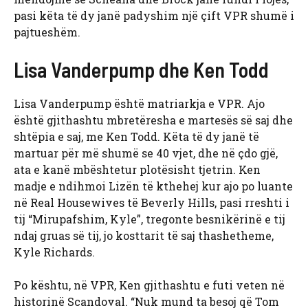
pasi këta të dy janë padyshim një çift VPR shumë i
pajtueshëm.
Lisa Vanderpump dhe Ken Todd
Lisa Vanderpump është matriarkja e VPR. Ajo
është gjithashtu mbretëresha e martesës së saj dhe
shtëpia e saj, me Ken Todd. Këta të dy janë të
martuar për më shumë se 40 vjet, dhe në çdo gjë,
ata e kanë mbështetur plotësisht tjetrin. Ken
madje e ndihmoi Lizën të kthehej kur ajo po luante
në Real Housewives të Beverly Hills, pasi rreshti i
tij “Mirupafshim, Kyle”, tregonte besnikërinë e tij
ndaj gruas së tij, jo kosttarit të saj thashetheme,
Kyle Richards.
Po kështu, në VPR, Ken gjithashtu e futi veten në
historinë Scandoval. “Nuk mund ta besoj që Tom