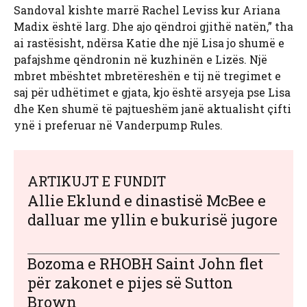
Sandoval kishte marrë Rachel Leviss kur Ariana
Madix është larg. Dhe ajo qëndroi gjithë natën,” tha
ai rastësisht, ndërsa Katie dhe një Lisa jo shumë e
pafajshme qëndronin në kuzhinën e Lizës. Një
mbret mbështet mbretëreshën e tij në tregimet e
saj për udhëtimet e gjata, kjo është arsyeja pse Lisa
dhe Ken shumë të pajtueshëm janë aktualisht çifti
ynë i preferuar në Vanderpump Rules.
ARTIKUJT E FUNDIT
Allie Eklund e dinastisë McBee e
dalluar me yllin e bukurisë jugore
Bozoma e RHOBH Saint John flet
për zakonet e pijes së Sutton
Brown