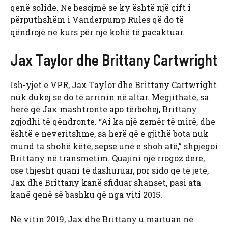
qenë solide. Ne besojmë se ky është një çift i
përputhshëm i Vanderpump Rules që do të
qëndrojë në kurs për një kohë të pacaktuar.
Jax Taylor dhe Brittany Cartwright
Ish-yjet e VPR, Jax Taylor dhe Brittany Cartwright
nuk dukej se do të arrinin në altar. Megjithatë, sa
herë që Jax mashtronte apo tërbohej, Brittany
zgjodhi të qëndronte. “Ai ka një zemër të mirë, dhe
është e neveritshme, sa herë që e gjithë bota nuk
mund ta shohë këtë, sepse unë e shoh atë,” shpjegoi
Brittany në transmetim. Quajini një rrogoz dere,
ose thjesht quani të dashuruar, por sido që të jetë,
Jax dhe Brittany kanë sfiduar shanset, pasi ata
kanë qenë së bashku që nga viti 2015.
Në vitin 2019, Jax dhe Brittany u martuan në