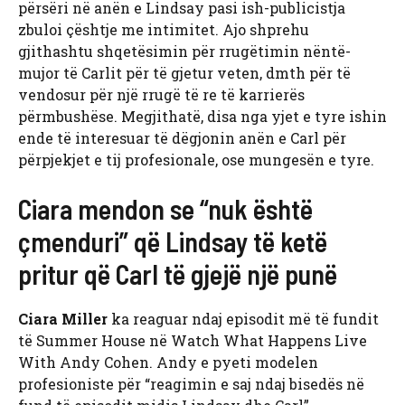
përsëri në anën e Lindsay pasi ish-publicistja
zbuloi çështje me intimitet. Ajo shprehu
gjithashtu shqetësimin për rrugëtimin nëntë-
mujor të Carlit për të gjetur veten, dmth për të
vendosur për një rrugë të re të karrierës
përmbushëse. Megjithatë, disa nga yjet e tyre ishin
ende të interesuar të dëgjonin anën e Carl për
përpjekjet e tij profesionale, ose mungesën e tyre.
Ciara mendon se “nuk është
çmenduri” që Lindsay të ketë
pritur që Carl të gjejë një punë
Ciara Miller
ka reaguar ndaj episodit më të fundit
të Summer House në Watch What Happens Live
With Andy Cohen. Andy e pyeti modelen
profesioniste për “reagimin e saj ndaj bisedës në