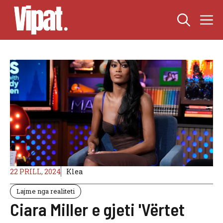
Skip
M
to
content
22 PRILL, 2024
Klea
Lajme nga realiteti
Ciara Miller e gjeti 'Vërtet