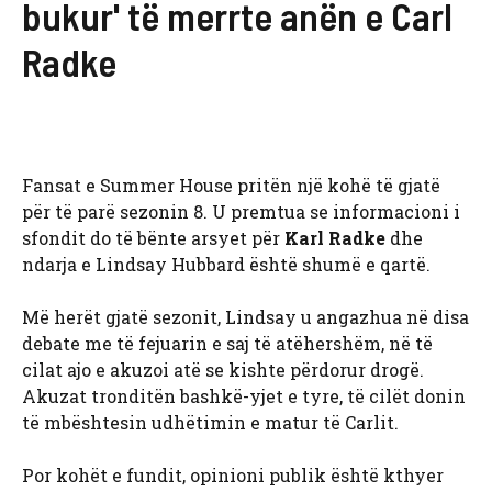
bukur' të merrte anën e Carl
Radke
Fansat e Summer House pritën një kohë të gjatë
për të parë sezonin 8. U premtua se informacioni i
sfondit do të bënte arsyet për
Karl Radke
dhe
ndarja e Lindsay Hubbard është shumë e qartë.
Më herët gjatë sezonit, Lindsay u angazhua në disa
debate me të fejuarin e saj të atëhershëm, në të
cilat ajo e akuzoi atë se kishte përdorur drogë.
Akuzat tronditën bashkë-yjet e tyre, të cilët donin
të mbështesin udhëtimin e matur të Carlit.
Por kohët e fundit, opinioni publik është kthyer