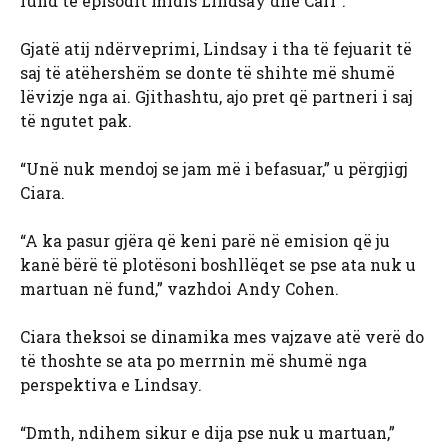
fund të episodit midis Lindsay dhe Carl”.
Gjatë atij ndërveprimi, Lindsay i tha të fejuarit të
saj të atëhershëm se donte të shihte më shumë
lëvizje nga ai. Gjithashtu, ajo pret që partneri i saj
të ngutet pak.
“Unë nuk mendoj se jam më i befasuar,” u përgjigj
Ciara.
“A ka pasur gjëra që keni parë në emision që ju
kanë bërë të plotësoni boshllëqet se pse ata nuk u
martuan në fund,” vazhdoi Andy Cohen.
Ciara theksoi se dinamika mes vajzave atë verë do
të thoshte se ata po merrnin më shumë nga
perspektiva e Lindsay.
“Dmth, ndihem sikur e dija pse nuk u martuan,”