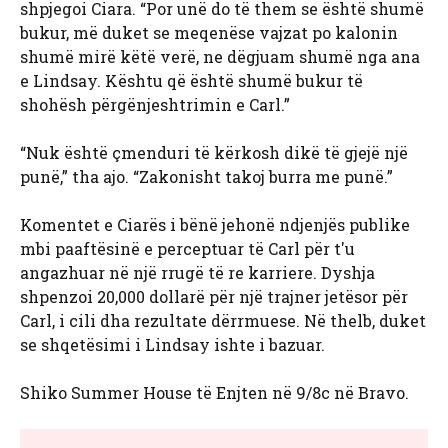
shpjegoi Ciara. “Por unë do të them se është shumë
bukur, më duket se meqenëse vajzat po kalonin
shumë mirë këtë verë, ne dëgjuam shumë nga ana
e Lindsay. Kështu që është shumë bukur të
shohësh përgënjeshtrimin e Carl.”
“Nuk është çmenduri të kërkosh dikë të gjejë një
punë,” tha ajo. “Zakonisht takoj burra me punë.”
Komentet e Ciarës i bënë jehonë ndjenjës publike
mbi paaftësinë e perceptuar të Carl për t'u
angazhuar në një rrugë të re karriere. Dyshja
shpenzoi 20,000 dollarë për një trajner jetësor për
Carl, i cili dha rezultate dërrmuese. Në thelb, duket
se shqetësimi i Lindsay ishte i bazuar.
Shiko Summer House të Enjten në 9/8c në Bravo.