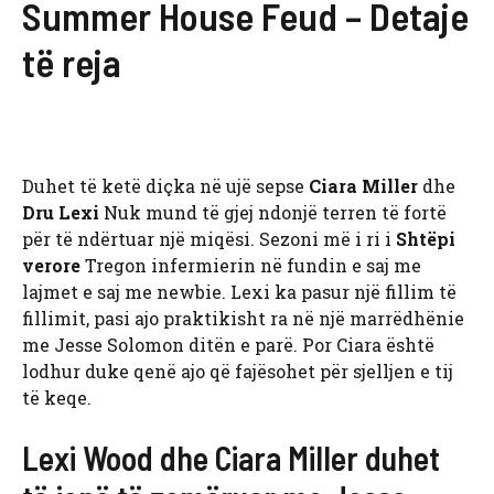
Summer House Feud – Detaje
të reja
Duhet të ketë diçka në ujë sepse
Ciara Miller
dhe
Dru Lexi
Nuk mund të gjej ndonjë terren të fortë
për të ndërtuar një miqësi. Sezoni më i ri i
Shtëpi
verore
Tregon infermierin në fundin e saj me
lajmet e saj me newbie. Lexi ka pasur një fillim të
fillimit, pasi ajo praktikisht ra në një marrëdhënie
me Jesse Solomon ditën e parë. Por Ciara është
lodhur duke qenë ajo që fajësohet për sjelljen e tij
të keqe.
Lexi Wood dhe Ciara Miller duhet