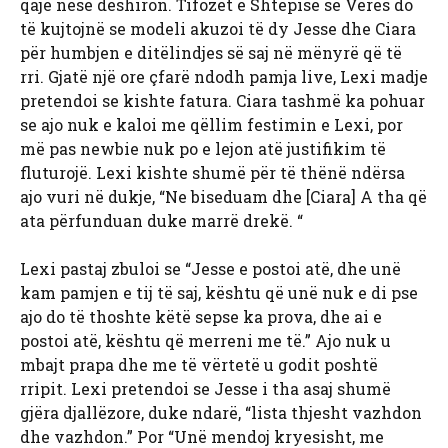
qajë nëse dëshiron. Tifozët e Shtëpisë së Verës do
të kujtojnë se modeli akuzoi të dy Jesse dhe Ciara
për humbjen e ditëlindjes së saj në mënyrë që të
rri. Gjatë një ore çfarë ndodh pamja live, Lexi madje
pretendoi se kishte fatura. Ciara tashmë ka pohuar
se ajo nuk e kaloi me qëllim festimin e Lexi, por
më pas newbie nuk po e lejon atë justifikim të
fluturojë. Lexi kishte shumë për të thënë ndërsa
ajo vuri në dukje, “Ne biseduam dhe [Ciara] A tha që
ata përfunduan duke marrë drekë. “
Lexi pastaj zbuloi se “Jesse e postoi atë, dhe unë
kam pamjen e tij të saj, kështu që unë nuk e di pse
ajo do të thoshte këtë sepse ka prova, dhe ai e
postoi atë, kështu që merreni me të.” Ajo nuk u
mbajt prapa dhe me të vërtetë u godit poshtë
rripit. Lexi pretendoi se Jesse i tha asaj shumë
gjëra djallëzore, duke ndarë, “lista thjesht vazhdon
dhe vazhdon.” Por “Unë mendoj kryesisht, me