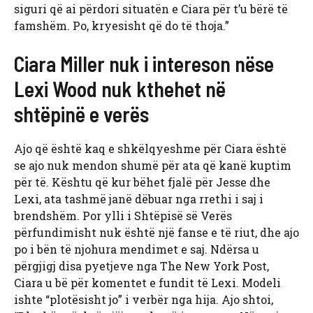
siguri që ai përdori situatën e Ciara për t’u bërë të
famshëm. Po, kryesisht që do të thoja.”
Ciara Miller nuk i intereson nëse
Lexi Wood nuk kthehet në
shtëpinë e verës
Ajo që është kaq e shkëlqyeshme për Ciara është
se ajo nuk mendon shumë për ata që kanë kuptim
për të. Kështu që kur bëhet fjalë për Jesse dhe
Lexi, ata tashmë janë dëbuar nga rrethi i saj i
brendshëm. Por ylli i Shtëpisë së Verës
përfundimisht nuk është një fanse e të riut, dhe ajo
po i bën të njohura mendimet e saj. Ndërsa u
përgjigj disa pyetjeve nga The New York Post,
Ciara u bë për komentet e fundit të Lexi. Modeli
ishte “plotësisht jo” i verbër nga hija. Ajo shtoi,