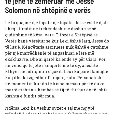
të jenë të zemëruar me Jesse
Solomon në shtëpinë e verës
Le ta quajmë një lopatë një lopatë. Jesse është djali
i keq i fundit në trekëndëshin e dashurisë së
çuditshme të kësaj vere. Tifozët e Shtëpisë së
Verës kanë vërejtur se kur Lexi është larg, Jesse do
të luajë. Këngëtarja aspiruese nuk është e gatshme
për një marrëdhënie të angazhuar, e lëre më
ekskluzive. Dhe ai qartë ka ende sy për Ciara. Por
në vend që të jetë i sinqertë me të dy, ai është
kthyer në ndriçimin e gazit. Lexi ka parë flamujt e
kuq dhe ka zgjedhur t’i injorojë ato. Personalisht
në momentin kur do të kisha mësuar për të duke
marrë gishtin e këmbës së tij të thithur do të ishte
kashta e fundit për mua.
Ndërsa Lexi ka veshur syzet e saj me ngjyrë