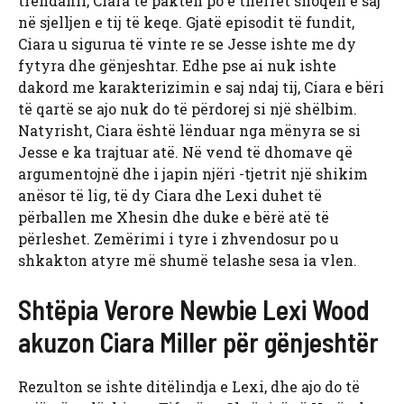
trëndafili, Ciara të paktën po e thërret shoqen e saj
në sjelljen e tij të keqe. Gjatë episodit të fundit,
Ciara u sigurua të vinte re se Jesse ishte me dy
fytyra dhe gënjeshtar. Edhe pse ai nuk ishte
dakord me karakterizimin e saj ndaj tij, Ciara e bëri
të qartë se ajo nuk do të përdorej si një shëlbim.
Natyrisht, Ciara është lënduar nga mënyra se si
Jesse e ka trajtuar atë. Në vend të dhomave që
argumentojnë dhe i japin njëri -tjetrit një shikim
anësor të lig, të dy Ciara dhe Lexi duhet të
përballen me Xhesin dhe duke e bërë atë të
përleshet. Zemërimi i tyre i zhvendosur po u
shkakton atyre më shumë telashe sesa ia vlen.
Shtëpia Verore Newbie Lexi Wood
akuzon Ciara Miller për gënjeshtër
Rezulton se ishte ditëlindja e Lexi, dhe ajo do të