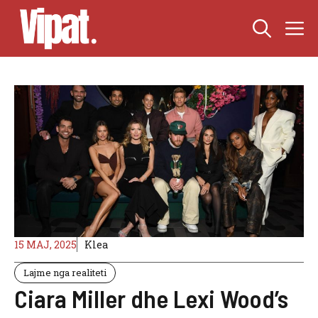
Skip
M
to
content
15 MAJ, 2025
Klea
Lajme nga realiteti
Ciara Miller dhe Lexi Wood’s