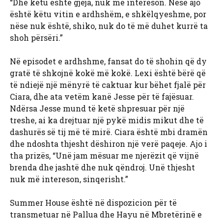
“Dhe këtu është gjëja, nuk më intereson. Nëse ajo
është këtu vitin e ardhshëm, e shkëlqyeshme, por
nëse nuk është, shiko, nuk do të më duhet kurrë ta
shoh përsëri.”
Në episodet e ardhshme, fansat do të shohin që dy
gratë të shkojnë kokë më kokë. Lexi është bërë që
të ndiejë një mënyrë të caktuar kur bëhet fjalë për
Ciara, dhe ata vetëm kanë Jesse për të fajësuar.
Ndërsa Jesse mund të ketë shpresuar për një
treshe, ai ka drejtuar një pykë midis mikut dhe të
dashurës së tij më të mirë. Ciara është mbi dramën
dhe ndoshta thjesht dëshiron një verë paqeje. Ajo i
tha prizës, “Unë jam mësuar me njerëzit që vijnë
brenda dhe jashtë dhe nuk qëndroj. Unë thjesht
nuk më intereson, sinqerisht.”
Summer House është në dispozicion për të
transmetuar në Pallua dhe Hayu në Mbretërinë e