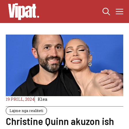
Skip
M
to
content
19 PRILL, 2024
Klea
Lajme nga realiteti
Christine Quinn akuzon ish