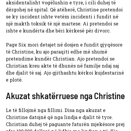
aksidentalisht vogëlushin e tyre, i cili duhej të
dërgohej në spital. Që atëherë, Christine pretendoi
se ky incident ishte vetëm incidenti i fundit në
një makth toksik të një martese. Ai pretendoi se
ishte e kundërta dhe bëri kërkesë për divorc.
Page Six mori detajet në dosjen e fundit gjyqësore
të Christine, ku ajo paraqiti edhe më shumë
pretendime kundër Christian. Ajo pretendoi se
Christian kreu akte të dhunës në familje ndaj saj
dhe djalit të saj. Ajo gjithashtu kërkoi kujdestarinë
e plotë.
Akuzat shkatërruese nga Christine
Le të fillojmë nga fillimi. Disa nga akuzat e
Christine datojnë që nga lindja e djalit të tyre.
Christian duhej të paguante faturën mjekësore prej