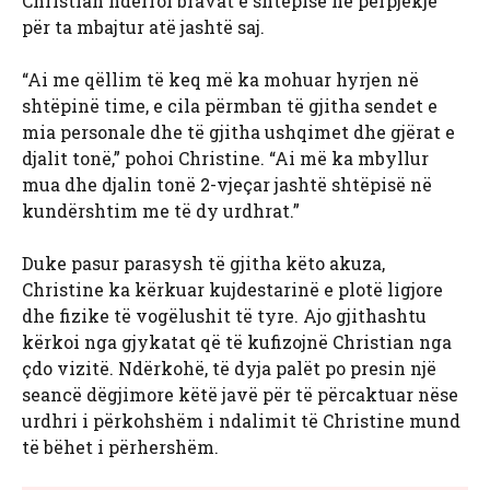
Christian ndërroi bravat e shtëpisë në përpjekje
për ta mbajtur atë jashtë saj.
“Ai me qëllim të keq më ka mohuar hyrjen në
shtëpinë time, e cila përmban të gjitha sendet e
mia personale dhe të gjitha ushqimet dhe gjërat e
djalit tonë,” pohoi Christine. “Ai më ka mbyllur
mua dhe djalin tonë 2-vjeçar jashtë shtëpisë në
kundërshtim me të dy urdhrat.”
Duke pasur parasysh të gjitha këto akuza,
Christine ka kërkuar kujdestarinë e plotë ligjore
dhe fizike të vogëlushit të tyre. Ajo gjithashtu
kërkoi nga gjykatat që të kufizojnë Christian nga
çdo vizitë. Ndërkohë, të dyja palët po presin një
seancë dëgjimore këtë javë për të përcaktuar nëse
urdhri i përkohshëm i ndalimit të Christine mund
të bëhet i përhershëm.