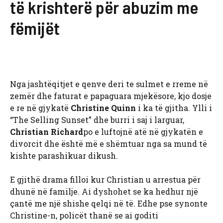
të krishterë për abuzim me
fëmijët
Nga jashtëqitjet e qenve deri te sulmet e rreme në
zemër dhe faturat e papaguara mjekësore, kjo dosje
e re në gjykatë
Christine Quinn
i ka të gjitha. Ylli i
“The Selling Sunset” dhe burri i saj i larguar,
Christian Richard
po e luftojnë atë në gjykatën e
divorcit dhe është më e shëmtuar nga sa mund të
kishte parashikuar dikush.
E gjithë drama filloi kur Christian u arrestua për
dhunë në familje. Ai dyshohet se ka hedhur një
çantë me një shishe qelqi në të. Edhe pse synonte
Christine-n, policët thanë se ai goditi