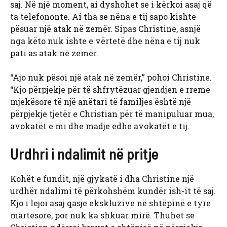
saj. Në një moment, ai dyshohet se i kërkoi asaj që
ta telefononte. Ai tha se nëna e tij sapo kishte
pësuar një atak në zemër. Sipas Christine, asnjë
nga këto nuk ishte e vërtetë dhe nëna e tij nuk
pati as atak në zemër.
“Ajo nuk pësoi një atak në zemër,” pohoi Christine.
“Kjo përpjekje për të shfrytëzuar gjendjen e rreme
mjekësore të një anëtari të familjes është një
përpjekje tjetër e Christian për të manipuluar mua,
avokatët e mi dhe madje edhe avokatët e tij.
Urdhri i ndalimit në pritje
Kohët e fundit, një gjykatë i dha Christine një
urdhër ndalimi të përkohshëm kundër ish-it të saj.
Kjo i lejoi asaj qasje ekskluzive në shtëpinë e tyre
martesore, por nuk ka shkuar mirë. Thuhet se