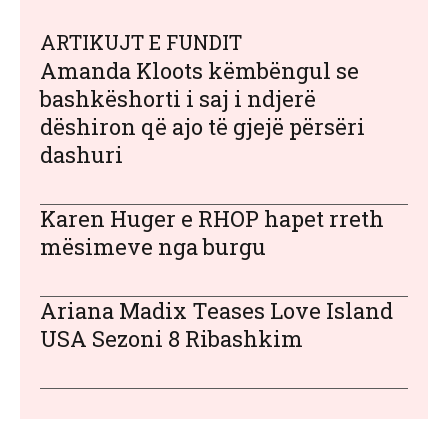
ARTIKUJT E FUNDIT
Amanda Kloots këmbëngul se
bashkëshorti i saj i ndjerë
dëshiron që ajo të gjejë përsëri
dashuri
Karen Huger e RHOP hapet rreth
mësimeve nga burgu
Ariana Madix Teases Love Island
USA Sezoni 8 Ribashkim