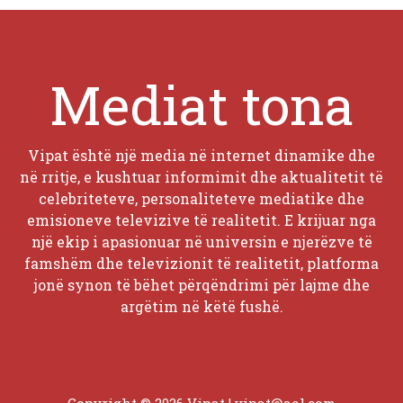
Mediat tona
Vipat është një media në internet dinamike dhe
në rritje, e kushtuar informimit dhe aktualitetit të
celebriteteve, personaliteteve mediatike dhe
emisioneve televizive të realitetit. E krijuar nga
një ekip i apasionuar në universin e njerëzve të
famshëm dhe televizionit të realitetit, platforma
jonë synon të bëhet përqëndrimi për lajme dhe
argëtim në këtë fushë.