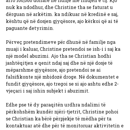
afro 100,000 dollarë në lidhje me lindjen e tij. Kjo
nuk ka ndodhur, dhe Christine tha se faturat u
dërguan në arkëtim. ka ndikuar në kredinë e saj,
kështu që në dosjen gjyqësore, ajo kërkoi që ai të
paguante detyrimin.
Përveç pretendimeve për dhunë në familje nga
muaji i kaluar, Christine pretendoi se ish-i i saj ka
një model abuzimi. Ajo tha se Christian hodhi
jashtëqitjen e qenit ndaj saj dhe në një dosje të
mëparshme gjyqësore, ajo pretendoi se ai
falsifikonte një mbidozë droge. Në dokumentet e
fundit gjyqësore, ajo tregoi se si ajo ashtu edhe 2-
vjeçari i saj ishin subjekt i abuzimit.
Edhe pse të dy paraqitën urdhra ndalimi të
përkohshëm kundër njëri-tjetrit, Christine pohoi
se Christian ka bërë përpjekje të mëdha për ta
kontaktuar atë dhe për të monitoruar aktivitetin e