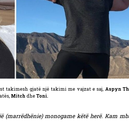
ist takimesh gjatë një takimi me vajzat e saj,
Aspyn T
atës,
Mitch
dhe
Toni.
r një (marrëdhënie) monogame këtë herë. Kam mb