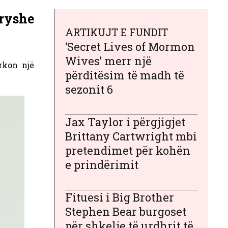
dryshe
ARTIKUJT E FUNDIT
‘Secret Lives of Mormon
Wives’ merr një
rkon një
përditësim të madh të
sezonit 6
Jax Taylor i përgjigjet
Brittany Cartwright mbi
pretendimet për kohën
e prindërimit
Fituesi i Big Brother
Stephen Bear burgoset
për shkelje të urdhrit të