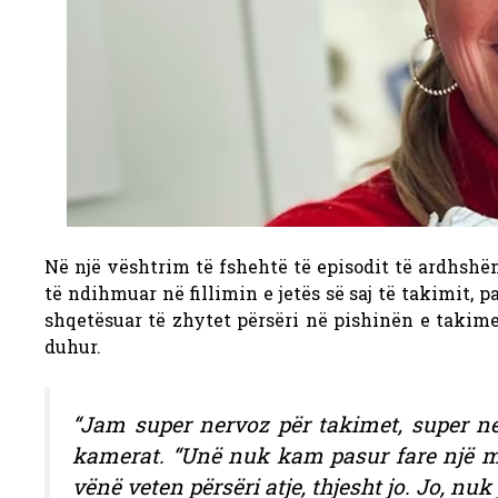
Në një vështrim të fshehtë të episodit të ardhshë
të ndihmuar në fillimin e jetës së saj të takimit, 
shqetësuar të zhytet përsëri në pishinën e takim
duhur.
“Jam super nervoz për takimet, super ne
kamerat. “Unë nuk kam pasur fare një m
vënë veten përsëri atje, thjesht jo. Jo, nuk 