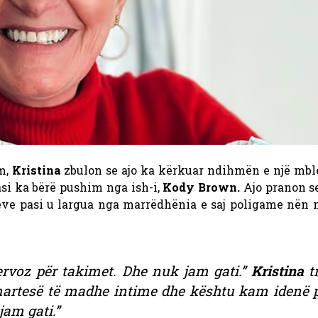
m,
Kristina
zbulon se ajo ka kërkuar ndihmën e një mble
pasi ka bërë pushim nga ish-i,
Kody Brown.
Ajo pranon se
eve pasi u largua nga marrëdhënia e saj poligame nën n
rvoz për takimet. Dhe nuk jam gati.”
Kristina
t
artesë të madhe intime dhe kështu kam idenë p
jam gati.”