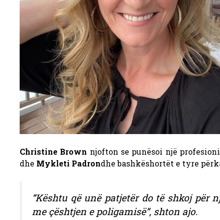
Christine Brown
njofton se punësoi një profesion
dhe
Mykleti Padron
dhe bashkëshortët e tyre përk
“Kështu që unë patjetër do të shkoj pë
me çështjen e poligamisë”, shton ajo.