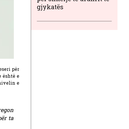
gjykatës
seri për
 është e
ivelin e
regon
ër ta