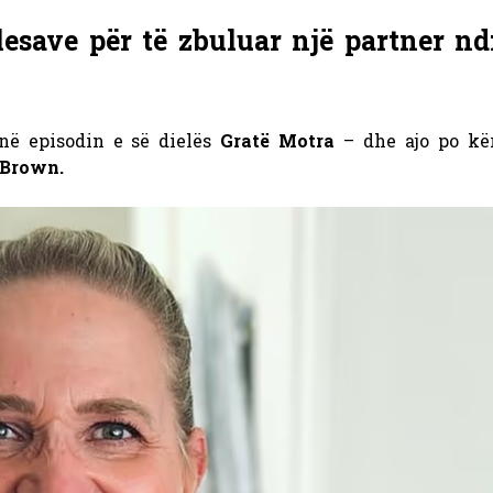
esave për të zbuluar një partner n
në episodin e së dielës
Gratë Motra
– dhe ajo po kë
Brown.