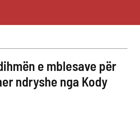
ndihmën e mblesave për
tner ndryshe nga Kody