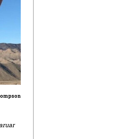
hompson
aruar