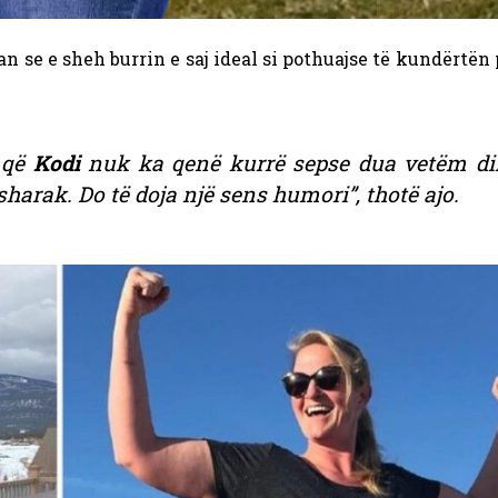
 se e sheh burrin e saj ideal si pothuajse të kundërtën 
 që
Kodi
nuk ka qenë kurrë sepse dua vetëm di
harak. Do të doja një sens humori”, thotë ajo.