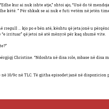
“Edhe kur ai nuk ishte atje,” shtoi ajo, “Unë do të mendoja
dhe këtë. ” Për shkak se ai nuk e futi vetëm në jetën time
 rregull … kjo po e bën atë, kështu që jeta jonë u përqën
e “e irrituar” që jetoi në atë mënyrë për kaq shumë vite.
te?”
 përgjigj Christine. “Ndoshta në disa role, mbase në disa 
e në 10/9c në TLC. Të gjitha episodet janë në dispozicion 