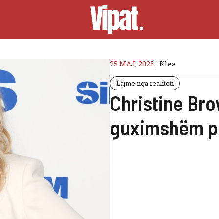
25 MAJ, 2025
Klea
Lajme nga realiteti
Christine Bro
guximshëm pë