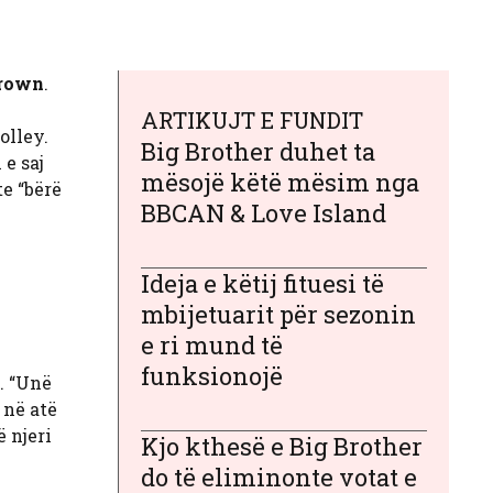
rown
.
ARTIKUJT E FUNDIT
olley.
Big Brother duhet ta
 e saj
mësojë këtë mësim nga
e “bërë
BBCAN & Love Island
Ideja e këtij fituesi të
mbijetuarit për sezonin
e ri mund të
funksionojë
. “Unë
 në atë
ë njeri
Kjo kthesë e Big Brother
do të eliminonte votat e