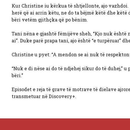
Kur Christine iu kërkua të shtjellonte, ajo vazhdoi. 
herë që ai arrin këtu, ne do ta bëjmë këtë dhe këtë 
bëri vetëm gjithçka që po bënim.
Tani nëna e gjashtë fëmijëve sheh, “Kjo nuk është në
ai”. Duke parë prapa tani, ajo është “e turpëruar” dh
Christine u pyet: “A mendon se ai nuk të respekton
“Nuk e di nëse ai do të ndjehej sikur do të duhej,” u
bëri.”
Episodet e reja të grave të motrave të dielave ajror
transmetuar në Discovery+.