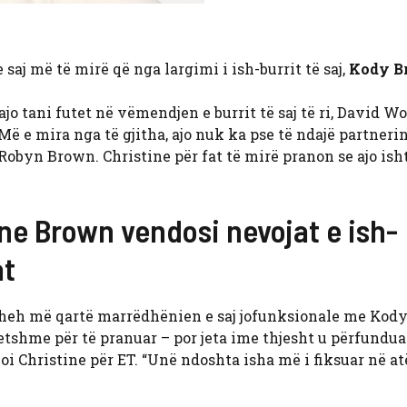
e saj më të mirë që nga largimi i ish-burrit të saj,
Kody B
ajo tani futet në vëmendjen e burrit të saj të ri, David Wo
ë e mira nga të gjitha, ajo nuk ka pse të ndajë partnerin
yn Brown. Christine për fat të mirë pranon se ajo isht
tine Brown vendosi nevojat e ish-
at
e sheh më qartë marrëdhënien e saj jofunksionale me Kody
etshme për të pranuar – por jeta ime thjesht u përfundua
oi Christine për ET. “Unë ndoshta isha më i fiksuar në at