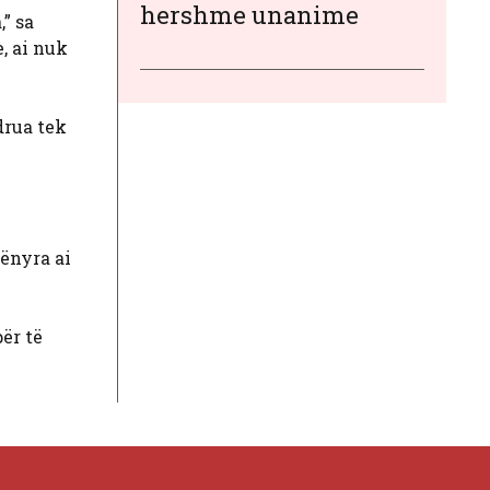
hershme unanime
,” sa
, ai nuk
drua tek
mënyra ai
për të