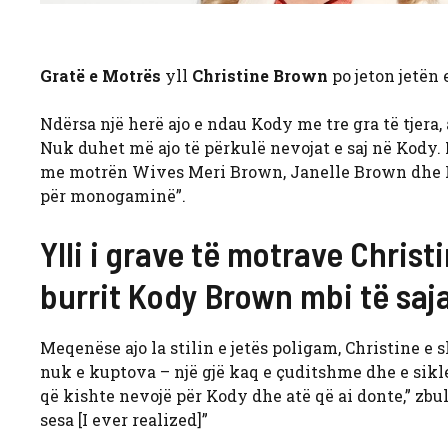
Gratë e Motrës
yll
Christine Brown
po jeton jetën 
Ndërsa një herë ajo e ndau Kody me tre gra të tjera, 
Nuk duhet më ajo të përkulë nevojat e saj në Kody. M
me motrën Wives Meri Brown, Janelle Brown dhe Rob
për monogaminë”.
Ylli i grave të motrave Chris
burrit Kody Brown mbi të saj
Meqenëse ajo la stilin e jetës poligam, Christine 
nuk e kuptova – një gjë kaq e çuditshme dhe e sikl
që kishte nevojë për Kody dhe atë që ai donte,” zbul
sesa [I ever realized]”