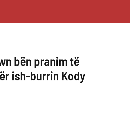
wn bën pranim të
r ish-burrin Kody