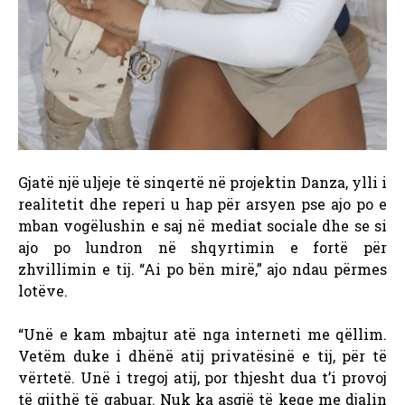
Gjatë një uljeje të sinqertë në projektin Danza, ylli i
realitetit dhe reperi u hap për arsyen pse ajo po e
mban vogëlushin e saj në mediat sociale dhe se si
ajo po lundron në shqyrtimin e fortë për
zhvillimin e tij. “Ai po bën mirë,” ajo ndau përmes
lotëve.
“Unë e kam mbajtur atë nga interneti me qëllim.
Vetëm duke i dhënë atij privatësinë e tij, për të
vërtetë. Unë i tregoj atij, por thjesht dua t’i provoj
të gjithë të gabuar. Nuk ka asgjë të keqe me djalin