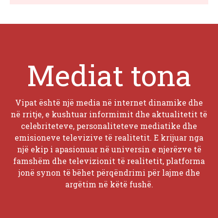
Mediat tona
Vipat është një media në internet dinamike dhe
në rritje, e kushtuar informimit dhe aktualitetit të
celebriteteve, personaliteteve mediatike dhe
emisioneve televizive të realitetit. E krijuar nga
një ekip i apasionuar në universin e njerëzve të
famshëm dhe televizionit të realitetit, platforma
jonë synon të bëhet përqëndrimi për lajme dhe
argëtim në këtë fushë.