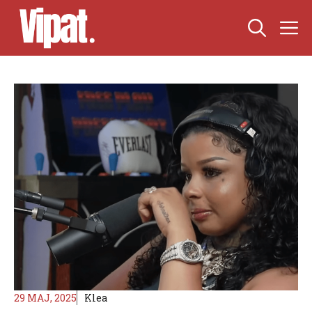
Skip
M
to
content
29 MAJ, 2025
Klea