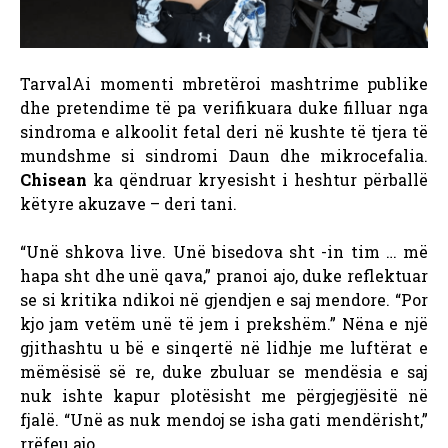
Tarval
Ai momenti mbretëroi mashtrime publike
dhe pretendime të pa verifikuara duke filluar nga
sindroma e alkoolit fetal deri në kushte të tjera të
mundshme si sindromi Daun dhe mikrocefalia.
Chisean
ka qëndruar kryesisht i heshtur përballë
këtyre akuzave – deri tani.
“Unë shkova live. Unë bisedova sht -in tim … më
hapa sht dhe unë qava,” pranoi ajo, duke reflektuar
se si kritika ndikoi në gjendjen e saj mendore. “Por
kjo jam vetëm unë të jem i prekshëm.”
Nëna e një
gjithashtu u bë e sinqertë në lidhje me luftërat e
mëmësisë së re, duke zbuluar se mendësia e saj
nuk ishte kapur plotësisht me përgjegjësitë në
fjalë. “Unë as nuk mendoj se isha gati mendërisht,”
rrëfeu ajo.