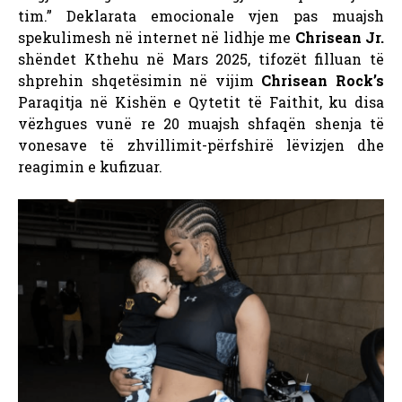
tim.”
Deklarata emocionale vjen pas muajsh
spekulimesh në internet në lidhje me
Chrisean Jr.
shëndet Kthehu në Mars 2025, tifozët filluan të
shprehin shqetësimin në vijim
Chrisean Rock’s
Paraqitja në Kishën e Qytetit të Faithit, ku disa
vëzhgues vunë re 20 muajsh shfaqën shenja të
vonesave të zhvillimit-përfshirë lëvizjen dhe
reagimin e kufizuar.