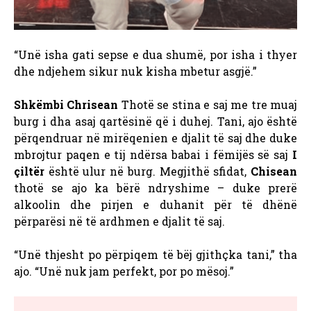
“Unë isha gati sepse e dua shumë, por isha i thyer
dhe ndjehem sikur nuk kisha mbetur asgjë.”
Shkëmbi Chrisean
Thotë se stina e saj me tre muaj
burg i dha asaj qartësinë që i duhej. Tani, ajo është
përqendruar në mirëqenien e djalit të saj dhe duke
mbrojtur paqen e tij ndërsa babai i fëmijës së saj
I
çiltër
është ulur në burg.
Megjithë sfidat,
Chisean
thotë se ajo ka bërë ndryshime – duke prerë
alkoolin dhe pirjen e duhanit për të dhënë
përparësi në të ardhmen e djalit të saj.
“Unë thjesht po përpiqem të bëj gjithçka tani,” tha
ajo. “Unë nuk jam perfekt, por po mësoj.”