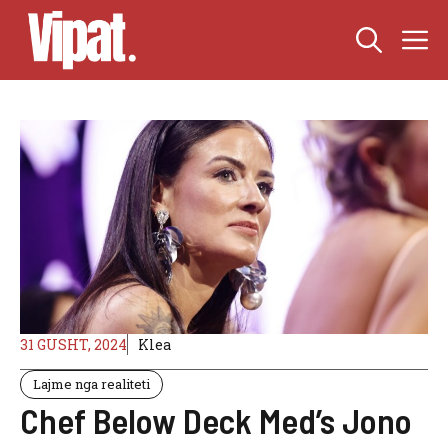
Skip
M
to
content
31 GUSHT, 2024
Klea
Lajme nga realiteti
Chef Below Deck Med’s Jono