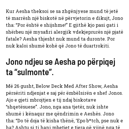
Kur Aesha theksoi se sa zhgënjyese mund të jetë
të marrësh një biskotë në përvjetorin e dikujt, Jono
tha: “Por është e shijshme!” E gjithë kjo pasi gati i
shërbeu një mysafiri alergjik vdekjeprurës një pjatë
fatale? Aesha thjesht nuk mund ta duronte. Por
nuk kaloi shumë kohë që Jono të duartrokiti.
Jono ndjeu se Aesha po përpiqej
ta “sulmonte”.
Më 26 gusht, Below Deck Med After Show, Aesha
përsëriti ndjenjat e saj për ëmbëlsirën e shef Jonos.
Ajo e gjeti mbrojtjen e tij ndaj biskotave
“shqetësuese”. Jono, nga ana tjetër, nuk ishte
shumë i kënaqur me qëndrimin e Aeshës. Jono
tha: “Do të doja të kisha thënë, ‘Epo b*tch, pse nuk e
ha? Ashtu si ti hani mbetjet e tjera që vijnë nga të