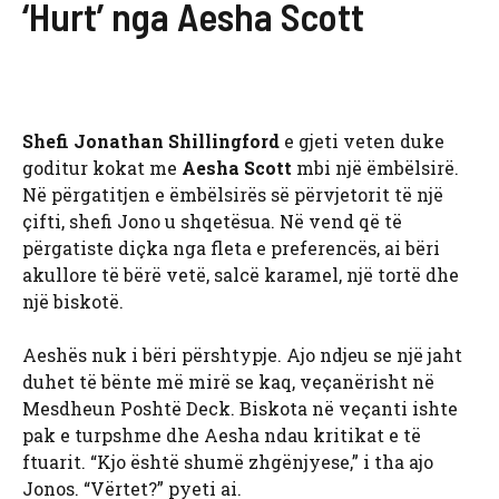
‘Hurt’ nga Aesha Scott
Shefi Jonathan Shillingford
e gjeti veten duke
goditur kokat me
Aesha Scott
mbi një ëmbëlsirë.
Në përgatitjen e ëmbëlsirës së përvjetorit të një
çifti, shefi Jono u shqetësua. Në vend që të
përgatiste diçka nga fleta e preferencës, ai bëri
akullore të bërë vetë, salcë karamel, një tortë dhe
një biskotë.
Aeshës nuk i bëri përshtypje. Ajo ndjeu se një jaht
duhet të bënte më mirë se kaq, veçanërisht në
Mesdheun Poshtë Deck. Biskota në veçanti ishte
pak e turpshme dhe Aesha ndau kritikat e të
ftuarit. “Kjo është shumë zhgënjyese,” i tha ajo
Jonos. “Vërtet?” pyeti ai.