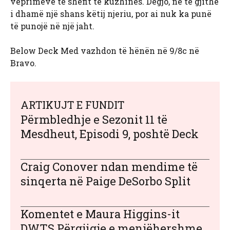
veprimeve të shefit të kuzhinës. Dëgjo, ne të gjithë
i dhamë një shans këtij njeriu, por ai nuk ka punë
të punojë në një jaht.
Below Deck Med vazhdon të hënën në 9/8c në
Bravo.
ARTIKUJT E FUNDIT
Përmbledhje e Sezonit 11 të
Mesdheut, Episodi 9, poshtë Deck
Craig Conover ndan mendime të
sinqerta në Paige DeSorbo Split
Komentet e Maura Higgins-it
DWTS Përgjigje e menjëhershme