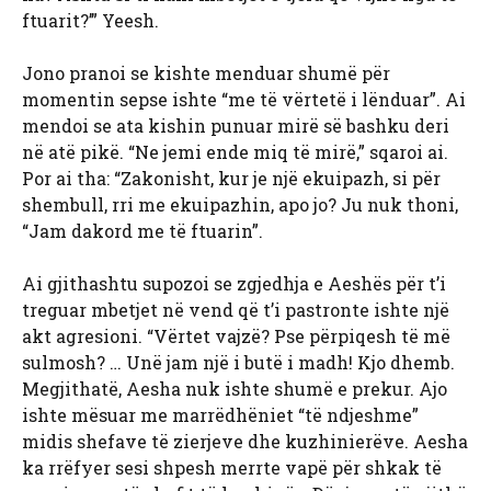
ftuarit?’” Yeesh.
Jono pranoi se kishte menduar shumë për
momentin sepse ishte “me të vërtetë i lënduar”. Ai
mendoi se ata kishin punuar mirë së bashku deri
në atë pikë. “Ne jemi ende miq të mirë,” sqaroi ai.
Por ai tha: “Zakonisht, kur je një ekuipazh, si për
shembull, rri me ekuipazhin, apo jo? Ju nuk thoni,
“Jam dakord me të ftuarin”.
Ai gjithashtu supozoi se zgjedhja e Aeshës për t’i
treguar mbetjet në vend që t’i pastronte ishte një
akt agresioni. “Vërtet vajzë? Pse përpiqesh të më
sulmosh? … Unë jam një i butë i madh! Kjo dhemb.
Megjithatë, Aesha nuk ishte shumë e prekur. Ajo
ishte mësuar me marrëdhëniet “të ndjeshme”
midis shefave të zierjeve dhe kuzhinierëve. Aesha
ka rrëfyer sesi shpesh merrte vapë për shkak të