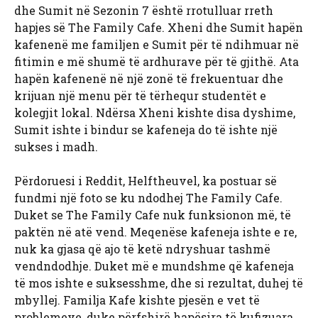
dhe Sumit në Sezonin 7 është rrotulluar rreth
hapjes së The Family Cafe. Xheni dhe Sumit hapën
kafenenë me familjen e Sumit për të ndihmuar në
fitimin e më shumë të ardhurave për të gjithë. Ata
hapën kafenenë në një zonë të frekuentuar dhe
krijuan një menu për të tërhequr studentët e
kolegjit lokal. Ndërsa Xheni kishte disa dyshime,
Sumit ishte i bindur se kafeneja do të ishte një
sukses i madh.
Përdoruesi i Reddit, Helftheuvel, ka postuar së
fundmi një foto se ku ndodhej The Family Cafe.
Duket se The Family Cafe nuk funksionon më, të
paktën në atë vend. Meqenëse kafeneja ishte e re,
nuk ka gjasa që ajo të ketë ndryshuar tashmë
vendndodhje. Duket më e mundshme që kafeneja
të mos ishte e suksesshme, dhe si rezultat, duhej të
mbyllej. Familja Kafe kishte pjesën e vet të
problemeve, duke përfshirë hapësira të kufizuara