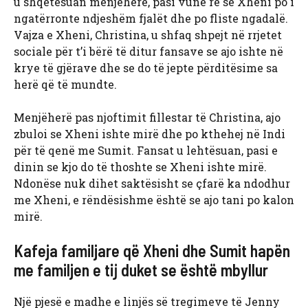
u shqetësuan menjëherë, pasi vunë re se Xheni po i
ngatërronte ndjeshëm fjalët dhe po fliste ngadalë.
Vajza e Xheni, Christina, u shfaq shpejt në rrjetet
sociale për t’i bërë të ditur fansave se ajo ishte në
krye të gjërave dhe se do të jepte përditësime sa
herë që të mundte.
Menjëherë pas njoftimit fillestar të Christina, ajo
zbuloi se Xheni ishte mirë dhe po kthehej në Indi
për të qenë me Sumit. Fansat u lehtësuan, pasi e
dinin se kjo do të thoshte se Xheni ishte mirë.
Ndonëse nuk dihet saktësisht se çfarë ka ndodhur
me Xheni, e rëndësishme është se ajo tani po kalon
mirë.
Kafeja familjare që Xheni dhe Sumit hapën
me familjen e tij duket se është mbyllur
Një pjesë e madhe e linjës së tregimeve të Jenny