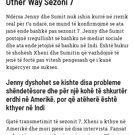
Other Way Sezoni 7
Ndërsa Jenny dhe Sumit nuk ishin kurrë në rrezik
real për t’u ndarë, ne mund të konfirmojmë se ata
janë ende bashkë pas sezonit 7. Jenny dhe Sumit
postojnë rregullisht së bashku në mediat sociale
dhe ata ende jetojnë së bashku në Indi. Është bukur
të shohësh Xheni dhe Sumitin që vazhdojnë të
jenë të fortë pas vitesh pengesash që i kanë
kapërcyer me sukses.
Jenny dyshohet se kishte disa probleme
shëndetësore dhe për një kohë të shkurtër
erdhi në Amerikë, por që atëherë është
kthyer në Indi
Gjatë transmetimit të sezonit 7, Xheni u kthye në
Amerikë dhe mori pjesë në disa intervista. Fansat