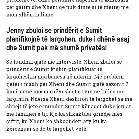
për gatim dhe Xheni që nuk dinte si të merrej me
monedhën indiane.
Jenny zbuloi se prindërit e Sumit
planifikojnë të largohen, duke i dhënë asaj
dhe Sumit pak më shumë privatësi
Së fundmi, gjatë një interviste, Xheni zbuloi se
prindërit e Sumit kishin planifikuar të
largoheshin nga banesa që ndanin. Një problem
tjetër i madh për Xheni dhe Sumit gjatë sezonit 7
kanë qenë mosmarrëveshjet e tyre në lidhje me
largimin. Ndërsa Xheni dëshiron të largohet sa më
shpejt të jetë e mundur, Sumit kënaqet duke jetuar
me familjen e tij. Kjo ka shkaktuar grindje mes
çiftit, ku Xheni ka shkuar deri aty ku ka
kërcënuar se do të largohet vetë.