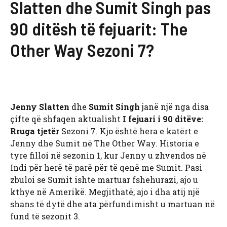
Slatten dhe Sumit Singh pas
90 ditësh të fejuarit: The
Other Way Sezoni 7?
Jenny Slatten
dhe
Sumit Singh
janë një nga disa
çifte që shfaqen aktualisht
I fejuari i 90 ditëve:
Rruga tjetër
Sezoni 7. Kjo është hera e katërt e
Jenny dhe Sumit në The Other Way. Historia e
tyre filloi në sezonin 1, kur Jenny u zhvendos në
Indi për herë të parë për të qenë me Sumit. Pasi
zbuloi se Sumit ishte martuar fshehurazi, ajo u
kthye në Amerikë. Megjithatë, ajo i dha atij një
shans të dytë dhe ata përfundimisht u martuan në
fund të sezonit 3.