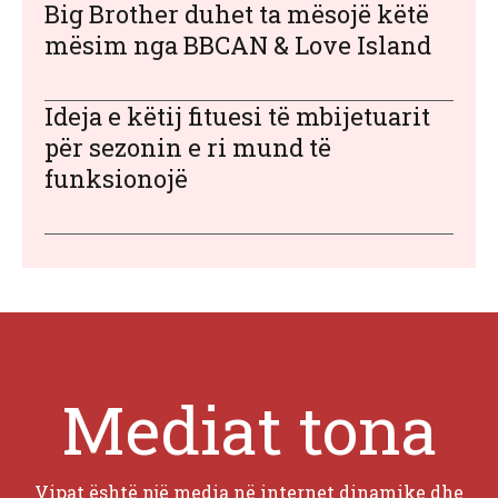
Big Brother duhet ta mësojë këtë
mësim nga BBCAN & Love Island
Ideja e këtij fituesi të mbijetuarit
për sezonin e ri mund të
funksionojë
Mediat tona
Vipat është një media në internet dinamike dhe