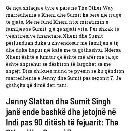
Që nga shfaqja e tyre e parë në The Other Way,
marrëdhënia e Xheni dhe Sumit ka bërë një rrugë
të gjatë. Më në fund Xheni fitoi miratimin e
familjes së Sumit, gjë që zgjati vite. Për shkak të
vështirësive financiare, Xheni dhe Sumit
përfunduan duke u zhvendosur me familjen e tij
dhe duke hapur një kafe me ta gjithashtu. Ndërsa
Xheni është e lumtur që është më afër me ta, ajo
është shprehur se dëshiron të largohet sa më
shpejt. Disa shikues mund të pyesin se ku qëndron
marrëdhënia e Jenny dhe Sumit pas sezonit 7. Ja
gjithçka që dimë deri tani.
Jenny Slatten dhe Sumit Singh
janë ende bashkë dhe jetojnë në
Indi pas 90 ditësh të fejuarit: The